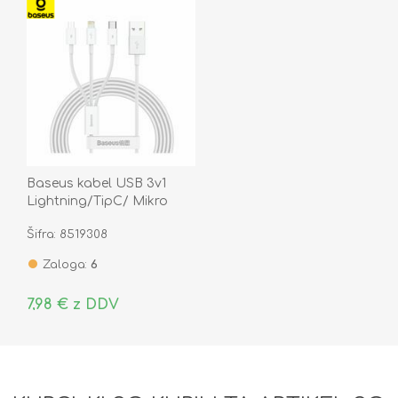
Baseus kabel USB 3v1
Lightning/TipC/ Mikro
1.5m bel CAMLTYS-02
Šifra: 8519308
Zaloga:
6
7,98 € z DDV