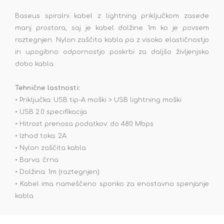
Baseus spiralni kabel z lightning priključkom zasede
manj prostora, saj je kabel dolžine 1m ko je povsem
raztegnjen. Nylon zaščita kabla pa z visoko elastičnostjo
in upogibno odpornostjo poskrbi za daljšo življenjsko
dobo kabla.
Tehnične lastnosti:
• Priključka: USB tip-A moški > USB lightning moški
• USB 2.0 specifikacija
• Hitrost prenosa podatkov: do 480 Mbps
• Izhod toka: 2A
• Nylon zaščita kabla
• Barva: črna
• Dolžina: 1m (raztegnjen)
• Kabel ima nameščeno sponko za enostavno spenjanje
kabla