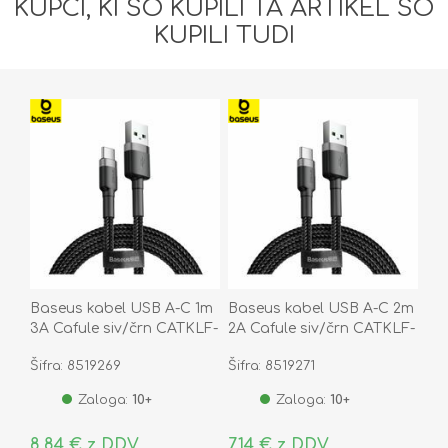
KUPCI, KI SO KUPILI TA ARTIKEL SO
KUPILI TUDI
Baseus kabel USB A-C 1m
Baseus kabel USB A-C 2m
3A Cafule siv/črn CATKLF-
2A Cafule siv/črn CATKLF-
BG1
CG1
Šifra: 8519269
Šifra: 8519271
Zaloga:
10+
Zaloga:
10+
8,84 € z DDV
7,14 € z DDV