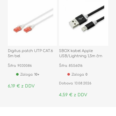
Digitus patch UTP CAT.6
SBOX kabel Apple
5m bel
USB/Lightning 1,5m črn
IPH7-B
Šifra: 9030086
Šifra: 8556016
Zaloga:
10+
Zaloga:
0
Dobava: 13.08.2026
6,19 € z DDV
4,59 € z DDV