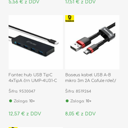
5,56 € z DDV
17,51 € z DDV
Fantec hub USB TipC
Baseus kabel USB A-B
4xTipA črn UMP-4U31-C
mikro 3m 2A Cafule rdeč/
2569
črn CAMKLF-H91
Šifra: 9530047
Šifra: 8519264
Zaloga:
10+
Zaloga:
10+
12,57 € z DDV
8,05 € z DDV