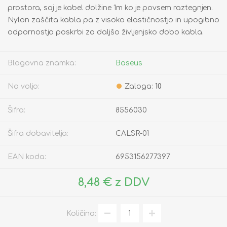
prostora, saj je kabel dolžine 1m ko je povsem raztegnjen.
Nylon zaščita kabla pa z visoko elastičnostjo in upogibno
odpornostjo poskrbi za daljšo življenjsko dobo kabla.
Blagovna znamka:
Baseus
Na voljo:
Zaloga:
10
Šifra:
8556030
Šifra dobavitelja:
CALSR-01
EAN koda:
6953156277397
8,48 € z DDV
Količina: