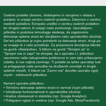
INFORMACIJE
Osebne podatke zbiramo, obdelujemo in varujemo v skladu s
predpisi, ki urejajo varstvo osebnih podatkov, Zakonom o varstvu
osebnih podatkov, Evropsko uredbo o varstvu osebnih podatkov
MOJ RAČUN
ter drugimi zakoni, ki urejajo naše poslovanje. Uporabljamo
piškotke in podobne tehnologije sledenja, da zagotovimo
delovanje spletne strani ter izboljšamo vašo uporabniško izkušnjo.
STORITEV ZA STRANKE
Del teh piškotkov je nujno potrebnih za delovanje strani, drugi pa
se izvajajo le z vašo privolitvijo. Za posamezna dovoljenja kliknite
na gumb »Nastavitve«. S klikom na gumb "Strinjam se" in
"Sprejmi vse in zapri" se strinjate, da z uporabo t.i. piškotkov
SPREMLJAJTE NAS
razumemo vaše nakupovalne preference in vam tako prikazujemo
izdelke, ki vas najbolj zanimajo. Ti podatki se lahko uporabijo tudi
za prilagajanje naše ponudbe na družbenih omrežjih in drugih
spletnih mestih. S klikom na "Zavrni vse" dovolite uporabo zgolj
nujnih - zahtevanih piškotkov.
Blatnica 8, 1236 Trzin
Nameni uporabe piškotkov:
+386 1 562 21 11
• Tehnično delovanje spletne strani in varnost (nujni piškotki)
• Izboljšanje funkcionalnosti in uporabniške izkušnje
• Analiza obiskanosti in statistika (npr. Google Analytics)
• Prilagojeni oglasi in vsebine (npr. Google Ads, Meta/Facebook)