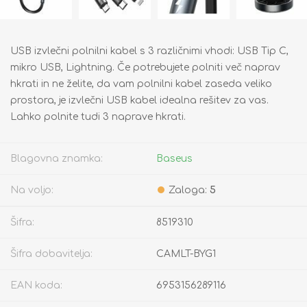
USB izvlečni polnilni kabel s 3 različnimi vhodi: USB Tip C,
mikro USB, Lightning. Če potrebujete polniti več naprav
hkrati in ne želite, da vam polnilni kabel zaseda veliko
prostora, je izvlečni USB kabel idealna rešitev za vas.
Lahko polnite tudi 3 naprave hkrati.
Blagovna znamka:
Baseus
Na voljo:
Zaloga:
5
Šifra:
8519310
Šifra dobavitelja:
CAMLT-BYG1
EAN koda:
6953156289116