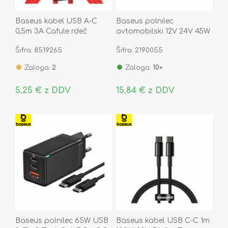
Baseus kabel USB A-C
Baseus polnilec
0,5m 3A Cafule rdeč
avtomobilski 12V 24V 45W
CATKLF-A09
PD QC TipA TipC črn
Šifra: 8519265
Šifra: 2190055
CCMLC20C-01
Zaloga:
2
Zaloga:
10+
5,25 € z DDV
15,84 € z DDV
Baseus polnilec 65W USB
Baseus kabel USB C-C 1m