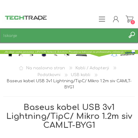
0
REGISTRACIJA
PRIJAVA
SEZNAM ŽELJA
0
Na naslovno stran
Kabli / Adapterji
Podatkovni
USB kabli
Baseus kabel USB 3v1 Lightning/TipC/ Mikro 1.2m siv CAMLT-
BYG1
Baseus kabel USB 3v1
Lightning/TipC/ Mikro 1.2m siv
CAMLT-BYG1