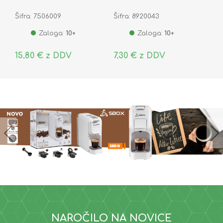
002642
Šifra: 7506009
Šifra: 8920043
Zaloga:
10+
Zaloga:
10+
15,80 € z DDV
7,30 € z DDV
NAROČILO NA NOVICE