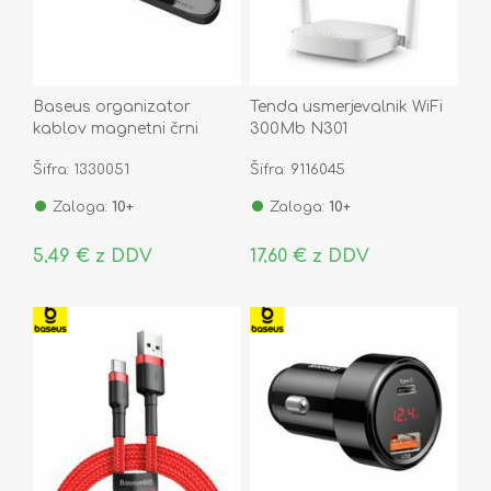
Baseus organizator
Tenda usmerjevalnik WiFi
kablov magnetni črni
300Mb N301
ACWDJ-01
Šifra: 1330051
Šifra: 9116045
Zaloga:
10+
Zaloga:
10+
5,49 € z DDV
17,60 € z DDV