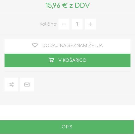
15,96 € z DDV
Količina:
DODAJ NA SEZNAM ŽELJA
V KOŠARICO
OPIS