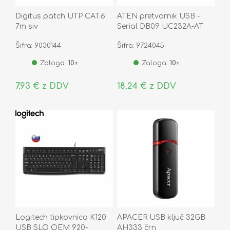
Digitus patch UTP CAT.6
ATEN pretvornik USB -
7m siv
Serial DB09 UC232A-AT
Šifra: 9030144
Šifra: 9724045
Zaloga:
10+
Zaloga:
10+
7,93 € z DDV
18,24 € z DDV
Logitech tipkovnica K120
APACER USB ključ 32GB
USB SLO OEM 920-
AH333 črn