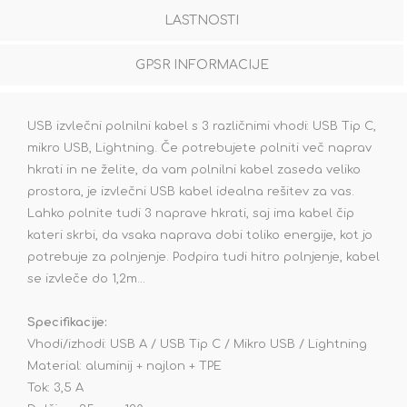
LASTNOSTI
GPSR INFORMACIJE
USB izvlečni polnilni kabel s 3 različnimi vhodi: USB Tip C,
mikro USB, Lightning. Če potrebujete polniti več naprav
hkrati in ne želite, da vam polnilni kabel zaseda veliko
prostora, je izvlečni USB kabel idealna rešitev za vas.
Lahko polnite tudi 3 naprave hkrati, saj ima kabel čip
kateri skrbi, da vsaka naprava dobi toliko energije, kot jo
potrebuje za polnjenje. Podpira tudi hitro polnjenje, kabel
se izvleče do 1,2m...
Specifikacije:
Vhodi/izhodi: USB A / USB Tip C / Mikro USB / Lightning
Material: aluminij + najlon + TPE
Tok: 3,5 A