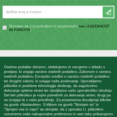
Strinjam se s pravilnikom o zasebnosti (
beri ZASEBNOST
IN PIŠKOTKI
)
INFORMACIJE
Osebne podatke zbiramo, obdelujemo in varujemo v skladu s
predpisi, ki urejajo varstvo osebnih podatkov, Zakonom o varstvu
osebnih podatkov, Evropsko uredbo o varstvu osebnih podatkov
MOJ RAČUN
ter drugimi zakoni, ki urejajo naše poslovanje. Uporabljamo
piškotke in podobne tehnologije sledenja, da zagotovimo
delovanje spletne strani ter izboljšamo vašo uporabniško izkušnjo.
STORITEV ZA STRANKE
Del teh piškotkov je nujno potrebnih za delovanje strani, drugi pa
se izvajajo le z vašo privolitvijo. Za posamezna dovoljenja kliknite
na gumb »Nastavitve«. S klikom na gumb "Strinjam se" in
"Sprejmi vse in zapri" se strinjate, da z uporabo t.i. piškotkov
SPREMLJAJTE NAS
razumemo vaše nakupovalne preference in vam tako prikazujemo