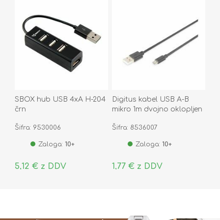
SBOX hub USB 4xA H-204
Digitus kabel USB A-B
črn
mikro 1m dvojno oklopljen
črn
Šifra: 9530006
Šifra: 8536007
Zaloga:
10+
Zaloga:
10+
5,12 € z DDV
1,77 € z DDV