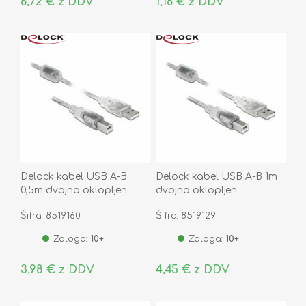
6,72 € z DDV
1,16 € z DDV
Delock kabel USB A-B
Delock kabel USB A-B 1m
0,5m dvojno oklopljen
dvojno oklopljen
transparent 82057
transparent 83892
Šifra: 8519160
Šifra: 8519129
Zaloga:
10+
Zaloga:
10+
3,98 € z DDV
4,45 € z DDV