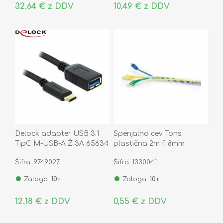
32,64 € z DDV
10,49 € z DDV
Delock adapter USB 3.1
Spenjalna cev Tons
TipC M-USB-A Ž 3A 65634
plastična 2m fi 8mm
prozorna
Šifra: 9749027
Šifra: 1330041
Zaloga:
10+
Zaloga:
10+
12,18 € z DDV
0,55 € z DDV