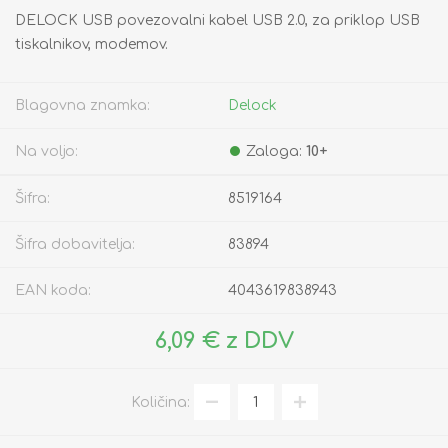
DELOCK USB povezovalni kabel USB 2.0, za priklop USB
tiskalnikov, modemov.
Blagovna znamka:
Delock
Na voljo:
Zaloga:
10+
Šifra:
8519164
Šifra dobavitelja:
83894
EAN koda:
4043619838943
6,09 € z DDV
Količina: