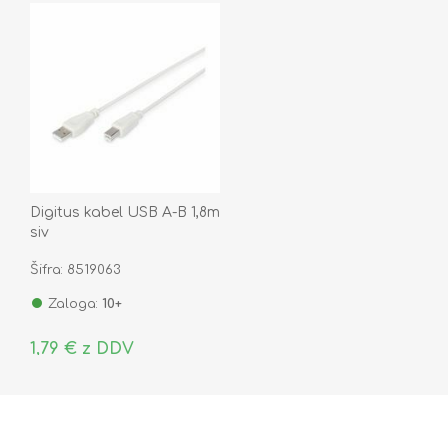
Digitus kabel USB A-B 1,8m
siv
Šifra: 8519063
Zaloga:
10+
1,79 € z DDV