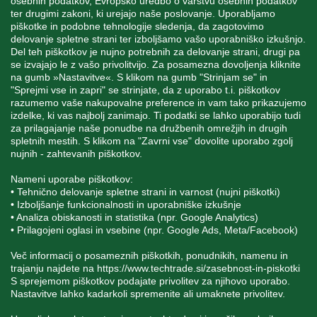
osebnih podatkov, Evropsko uredbo o varstvu osebnih podatkov
INFORMACIJE
ter drugimi zakoni, ki urejajo naše poslovanje. Uporabljamo
piškotke in podobne tehnologije sledenja, da zagotovimo
delovanje spletne strani ter izboljšamo vašo uporabniško izkušnjo.
Del teh piškotkov je nujno potrebnih za delovanje strani, drugi pa
MOJ RAČUN
se izvajajo le z vašo privolitvijo. Za posamezna dovoljenja kliknite
na gumb »Nastavitve«. S klikom na gumb "Strinjam se" in
"Sprejmi vse in zapri" se strinjate, da z uporabo t.i. piškotkov
STORITEV ZA STRANKE
razumemo vaše nakupovalne preference in vam tako prikazujemo
izdelke, ki vas najbolj zanimajo. Ti podatki se lahko uporabijo tudi
za prilagajanje naše ponudbe na družbenih omrežjih in drugih
spletnih mestih. S klikom na "Zavrni vse" dovolite uporabo zgolj
SPREMLJAJTE NAS
nujnih - zahtevanih piškotkov.
Nameni uporabe piškotkov:
• Tehnično delovanje spletne strani in varnost (nujni piškotki)
• Izboljšanje funkcionalnosti in uporabniške izkušnje
• Analiza obiskanosti in statistika (npr. Google Analytics)
Blatnica 8, 1236 Trzin
• Prilagojeni oglasi in vsebine (npr. Google Ads, Meta/Facebook)
+386 1 562 21 11
Več informacij o posameznih piškotkih, ponudnikih, namenu in
trajanju najdete na
https://www.techtrade.si/zasebnost-in-piskotki
S sprejemom piškotkov podajate privolitev za njihovo uporabo.
Nastavitve lahko kadarkoli spremenite ali umaknete privolitev.