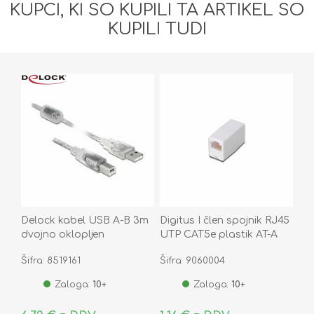
KUPCI, KI SO KUPILI TA ARTIKEL SO
KUPILI TUDI
Delock kabel USB A-B 3m
Digitus I člen spojnik RJ45
dvojno oklopljen
UTP CAT5e plastik AT-A
transparent s ferito 83895
8/8
Šifra: 8519161
Šifra: 9060004
Zaloga:
10+
Zaloga:
10+