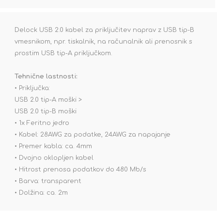
Delock USB 2.0 kabel za priključitev naprav z USB tip-B
vmesnikom, npr. tiskalnik, na računalnik ali prenosnik s
prostim USB tip-A priključkom.
Tehnične lastnosti:
• Priključka:
USB 2.0 tip-A moški >
USB 2.0 tip-B moški
• 1x Feritno jedro
• Kabel: 28AWG za podatke, 24AWG za napajanje
• Premer kabla: ca. 4mm
• Dvojno oklopljen kabel
• Hitrost prenosa podatkov do 480 Mb/s
• Barva: transparent
• Dolžina: ca. 2m