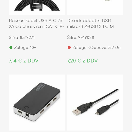
Baseus kabel USB A-C 2m
Delock adapter USB
2A Cafule siv/črn CATKLF-
mikro-B Ž-USB 3.1 C M
CG1
65678
Šifra: 8519271
Šifra: 9749028
Zaloga:
10+
Zaloga:
0
Dobava: 5-7 dni
7,14 € z DDV
7,20 € z DDV