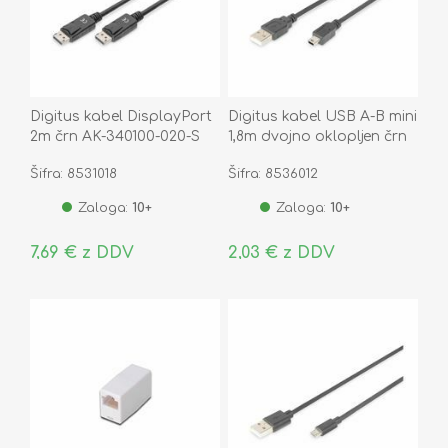
Digitus kabel DisplayPort
Digitus kabel USB A-B mini
2m črn AK-340100-020-S
1,8m dvojno oklopljen črn
Šifra: 8531018
Šifra: 8536012
Zaloga:
10+
Zaloga:
10+
7,69 € z DDV
2,03 € z DDV