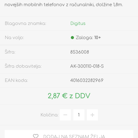
novejših mobilnih telefonov z računalniki, dolžine 1,8m.
Blagovna znamka:
Digitus
Na voljo:
Zaloga:
10+
Šifra:
8536008
Šifra dobavitelja:
AK-300110-018-S
EAN koda:
4016032282969
2,87 € z DDV
Količina:
DODAJ NA SEZNAM ŽELJA