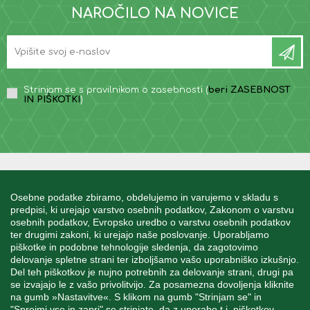
NAROČILO NA NOVICE
Strinjam se s pravilnikom o zasebnosti (
beri ZASEBNOST
IN PIŠKOTKI
)
INFORMACIJE
Osebne podatke zbiramo, obdelujemo in varujemo v skladu s
predpisi, ki urejajo varstvo osebnih podatkov, Zakonom o varstvu
osebnih podatkov, Evropsko uredbo o varstvu osebnih podatkov
MOJ RAČUN
ter drugimi zakoni, ki urejajo naše poslovanje. Uporabljamo
piškotke in podobne tehnologije sledenja, da zagotovimo
delovanje spletne strani ter izboljšamo vašo uporabniško izkušnjo.
STORITEV ZA STRANKE
Del teh piškotkov je nujno potrebnih za delovanje strani, drugi pa
se izvajajo le z vašo privolitvijo. Za posamezna dovoljenja kliknite
na gumb »Nastavitve«. S klikom na gumb "Strinjam se" in
"Sprejmi vse in zapri" se strinjate, da z uporabo t.i. piškotkov