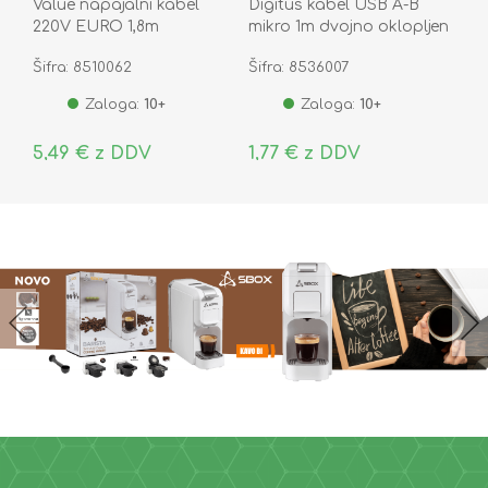
Value napajalni kabel
Digitus kabel USB A-B
220V EURO 1,8m
mikro 1m dvojno oklopljen
črn
Šifra: 8510062
Šifra: 8536007
Zaloga:
10+
Zaloga:
10+
5,49 € z DDV
1,77 € z DDV