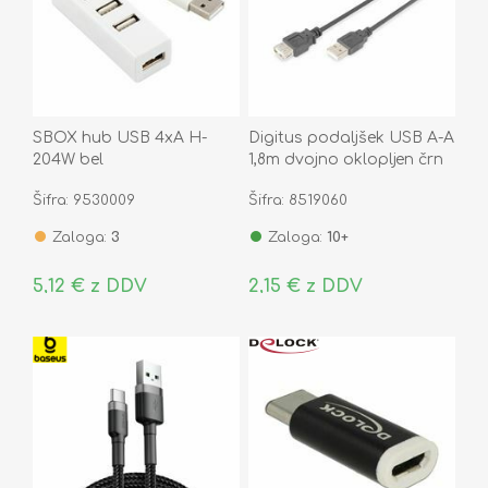
SBOX hub USB 4xA H-
Digitus podaljšek USB A-A
204W bel
1,8m dvojno oklopljen črn
Šifra: 9530009
Šifra: 8519060
Zaloga:
3
Zaloga:
10+
5,12 € z DDV
2,15 € z DDV