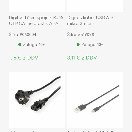
Digitus I člen spojnik RJ45
Digitus kabel USB A-B
UTP CAT5e plastik AT-A
mikro 3m črn
8/8
Šifra: 9060004
Šifra: 8519098
Zaloga:
10+
Zaloga:
10+
1,16 € z DDV
3,11 € z DDV