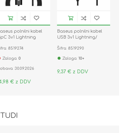
aseus polnilni kabel
Baseus polnilni kabel
ipC 3v1 Lightning
USB 3v1 Lightning/
ipC/Mikro 20W PD 1,5m
TipC/Mikro 3.5A tri
ifra: 8519274
Šifra: 8519290
rn
barve 1,2m
Zaloga:
0
Zaloga:
10+
obava: 30.09.2026
9,37 € z DDV
4,98 € z DDV
 TUDI