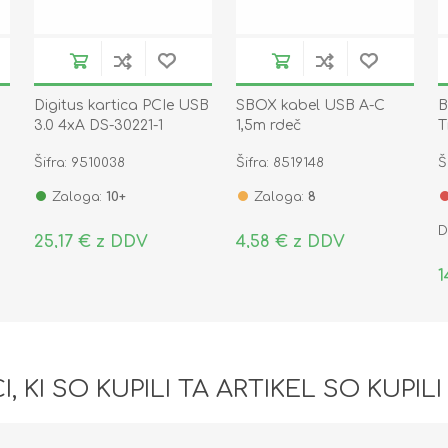
Digitus kartica PCIe USB
SBOX kabel USB A-C
B
3.0 4xA DS-30221-1
1,5m rdeč
T
T
Šifra: 9510038
Šifra: 8519148
Š
č
Zaloga:
10+
Zaloga:
8
D
25,17 € z DDV
4,58 € z DDV
1
I, KI SO KUPILI TA ARTIKEL SO KUPILI