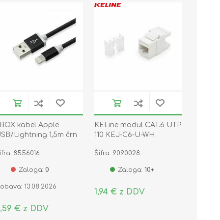
BOX kabel Apple
KELine modul CAT.6 UTP
SB/Lightning 1,5m črn
110 KEJ-C6-U-WH
PH7-B
ifra: 8556016
Šifra: 9090028
Zaloga:
0
Zaloga:
10+
obava: 13.08.2026
1,94 € z DDV
,59 € z DDV