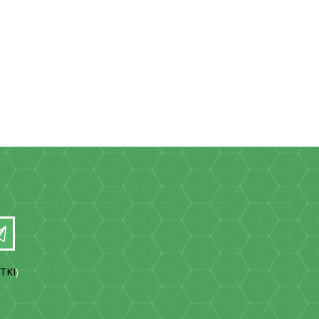
TKI
)