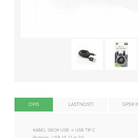
OPIS
LASTNOSTI
GPSR 
KABEL SBOX USB -> USB TIP C
Podpira : USB 1.0, 1.1 in 2.0