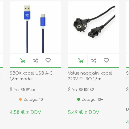
SBOX kabel USB A-C
Value napajalni kabel
S
k
1,5m moder
220V EURO 1,8m
U
I
Šifra: 8519146
Šifra: 8510062
Š
Zaloga:
10
Zaloga:
10+
D
4,58 € z DDV
5,49 € z DDV
4