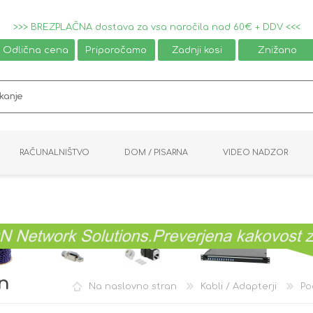
>>> BREZPLAČNA dostava za vsa naročila nad 60€ + DDV <<<
Odlična cena
Priporočamo
Zadnji kosi
Znižano
RAČUNALNIŠTVO
DOM / PISARNA
VIDEO NADZOR
MIŠKE / TIPKOVNICE
PAMETNI DOM
AVDIO / VIDEO
NAPAJALNIKI
KVM KABLI
KABINETI
PISARNIŠKA OPREMA
PRETVORNIKI
AV STIKALA
VTIČNICE
NALEPKE
GAMING
n
Na naslovno stran
Kabli / Adapterji
Po