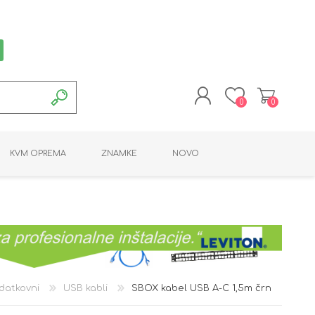
0
0
REGISTRACIJA
KVM OPREMA
ZNAMKE
NOVO
PRIJAVA
MONTAŽNA OPREMA
POTROŠNI MATERIAL
AKTIVNA OPREMA
LINE EXTENDER
PC OPREMA
ADAPTERJI
KARTICE / ČITALCI
BATERIJE / LED
PROGRAMSKA
NAPAJALNI
ORODJA
OPREMA
datkovni
USB kabli
SBOX kabel USB A-C 1,5m črn