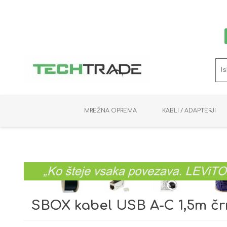
MREŽNA OPREMA
KABLI / ADAPTERJI
RAČUNALNIŠKI VIDEO
PRENOSNIKI / MINI PC
NADZORNE KAMERE
MNOŽILNIKI
NOSILCI
BAKER
SHRANJEVANJE
KVM STIKALA
PODATKOVNI
SNEMALNIKI
NAPAJANJE
OPTIKA
KABLI
SBOX kabel USB A-C 1,5m čr