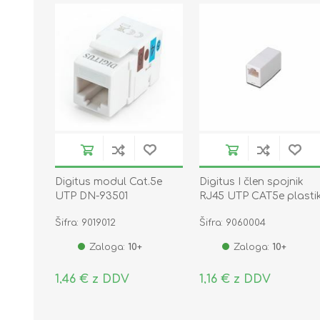
Digitus modul Cat.5e
Digitus I člen spojnik
UTP DN-93501
RJ45 UTP CAT5e plasti
AT-A 8/8
Šifra: 9019012
Šifra: 9060004
Zaloga:
10+
Zaloga:
10+
1,46 € z DDV
1,16 € z DDV