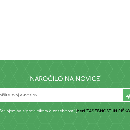
NAROČILO NA NOVICE
Strinjam se s pravilnikom o zasebnosti (
beri ZASEBNOST IN PIŠKO