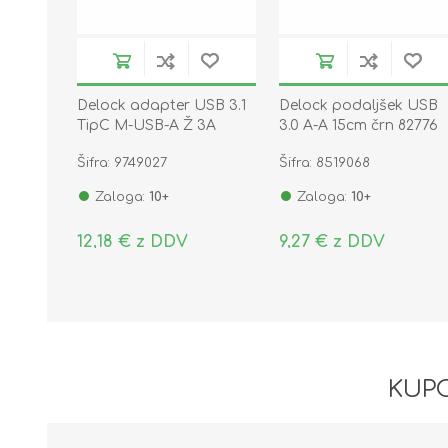
Delock adapter USB 3.1
Delock podaljšek USB
TipC M-USB-A Ž 3A
3.0 A-A 15cm črn 82776
65634
Šifra: 9749027
Šifra: 8519068
Zaloga:
10+
Zaloga:
10+
12,18 € z DDV
9,27 € z DDV
KUPC