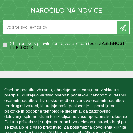
NAROČILO NA NOVICE
Strinjam se s pravilnikom o zasebnosti (
beri ZASEBNOST
IN PIŠKOTKI
)
INFORMACIJE
Osebne podatke zbiramo, obdelujemo in varujemo v skladu s
predpisi, ki urejajo varstvo osebnih podatkov, Zakonom o varstvu
osebnih podatkov, Evropsko uredbo o varstvu osebnih podatkov
MOJ RAČUN
ter drugimi zakoni, ki urejajo naše poslovanje. Uporabljamo
piškotke in podobne tehnologije sledenja, da zagotovimo
delovanje spletne strani ter izboljšamo vašo uporabniško izkušnjo.
STORITEV ZA STRANKE
Del teh piškotkov je nujno potrebnih za delovanje strani, drugi pa
se izvajajo le z vašo privolitvijo. Za posamezna dovoljenja kliknite
na gumb »Nastavitve«. S klikom na gumb "Strinjam se" in