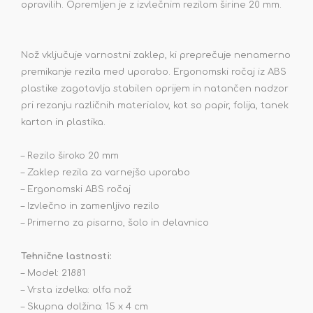
opravilih. Opremljen je z izvlečnim rezilom širine 20 mm.
Nož vključuje varnostni zaklep, ki preprečuje nenamerno
premikanje rezila med uporabo. Ergonomski ročaj iz ABS
plastike zagotavlja stabilen oprijem in natančen nadzor
pri rezanju različnih materialov, kot so papir, folija, tanek
karton in plastika.
– Rezilo široko 20 mm
– Zaklep rezila za varnejšo uporabo
– Ergonomski ABS ročaj
– Izvlečno in zamenljivo rezilo
– Primerno za pisarno, šolo in delavnico
Tehnične lastnosti:
– Model: 21881
– Vrsta izdelka: olfa nož
– Skupna dolžina: 15 x 4 cm