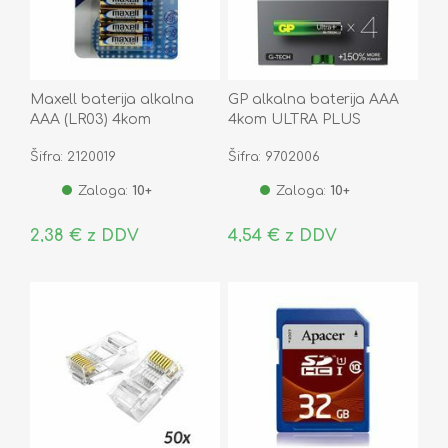
Maxell baterija alkalna
GP alkalna baterija AAA
AAA (LR03) 4kom
4kom ULTRA PLUS
Šifra: 2120019
Šifra: 9702006
Zaloga:
10+
Zaloga:
10+
2,38 € z DDV
4,54 € z DDV