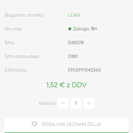
Blagovna znamka:
LEAN
Na voljo:
Zaloga:
10+
Šifra:
1385078
Šifra dobavitelja:
21881
EAN koda:
5905991042365
1,52 € z DDV
Količina:
DODAJ NA SEZNAM ŽELJA