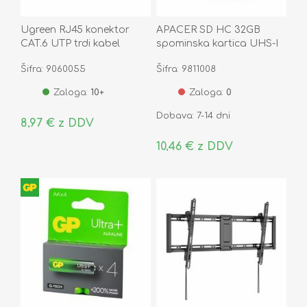
Ugreen RJ45 konektor
APACER SD HC 32GB
CAT.6 UTP trdi kabel
spominska kartica UHS-I
pak/50 NW120-50
U1 Class 10
Šifra: 9060055
Šifra: 9811008
AP32GSDHC10U1-R
Zaloga:
10+
Zaloga:
0
Dobava: 7-14 dni
8,97 € z DDV
10,46 € z DDV