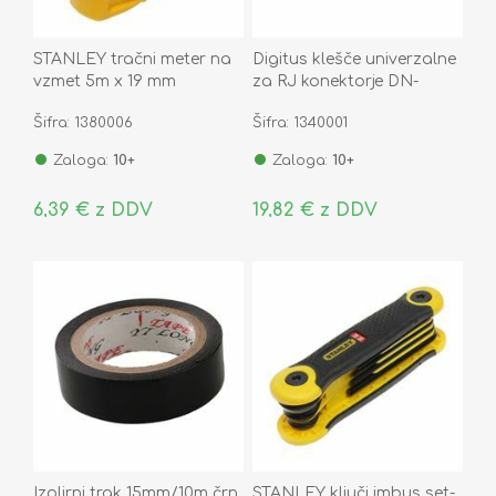
STANLEY tračni meter na
Digitus klešče univerzalne
vzmet 5m x 19 mm
za RJ konektorje DN-
94004
Šifra: 1380006
Šifra: 1340001
Zaloga:
10+
Zaloga:
10+
6,39 € z DDV
19,82 € z DDV
Izolirni trak 15mm/10m črn
STANLEY ključi imbus set-