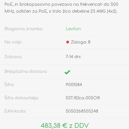
PoE, in širokopasovno povezavo na frekvencah do 500
MHz, odličen za PoE, s trdo žico debeline 23 AWG (4x2).
Blagovna znamka:
Leviton
Na voljo:
Zaloga:
0
Dobava:
7-14 dni
Brezplačna dostava
Šifra:
9001084
Šifra dobavitelja:
SST-B2ca-305OR
EAN koda:
5050268505248
483,38 € z DDV