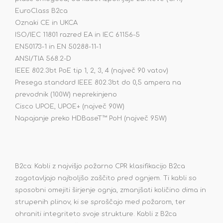
EuroClass B2ca
Oznaki CE in UKCA
ISO/IEC 11801 razred EA in IEC 61156-5
EN50173-1 in EN 50288-11-1
ANSI/TIA 568.2-D
IEEE 802.3bt PoE tip 1, 2, 3, 4 (največ 90 vatov)
Presega standard IEEE 802.3bt do 0,5 ampera na
prevodnik (100W) neprekinjeno
Cisco UPOE, UPOE+ (največ 90W)
Napajanje preko HDBaseT™ PoH (največ 95W)
B2ca: Kabli z najvišjo požarno CPR klasifikacijo B2ca
zagotavljajo najboljšo zaščito pred ognjem. Ti kabli so
sposobni omejiti širjenje ognja, zmanjšati količino dima in
strupenih plinov, ki se sproščajo med požarom, ter
ohraniti integriteto svoje strukture. Kabli z B2ca