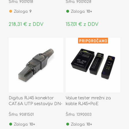
Šifra: 9001018
Šifra: 9001028
Zaloga:
9
Zaloga:
10+
218,31 € z DDV
157,01 € z DDV
Digitus RJ45 konektor
Value tester mrežni za
CAT.6A UTP sestavljiv DN-
kable RJ45+PoE
93633
13.99.3003-5
Šifra: 9081501
Šifra: 1390003
Zaloga:
10+
Zaloga:
10+