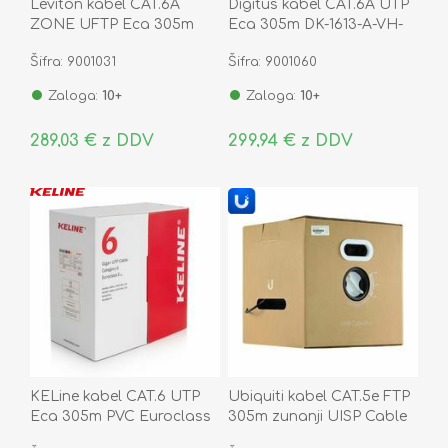
Leviton kabel CAT.6A
Digitus kabel CAT.6A UTP
ZONE UFTP Eca 305m
Eca 305m DK-1613-A-VH-
vijoličen
305
Šifra: 9001031
Šifra: 9001060
Zaloga:
10+
Zaloga:
10+
289,03 € z DDV
299,94 € z DDV
KELine kabel CAT.6 UTP
Ubiquiti kabel CAT.5e FTP
Eca 305m PVC Euroclass
305m zunanji UISP Cable
Pro