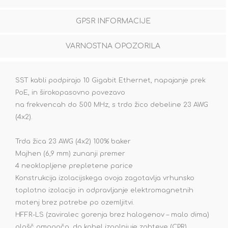
GPSR INFORMACIJE
VARNOSTNA OPOZORILA
SST kabli podpirajo 10 Gigabit Ethernet, napajanje prek
PoE, in širokopasovno povezavo
na frekvencah do 500 MHz, s trdo žico debeline 23 AWG
(4x2).
Trda žica 23 AWG (4x2) 100% baker
Majhen (6,9 mm) zunanji premer
4 neoklopljene prepletene parice
Konstrukcija izolacijskega ovoja zagotavlja vrhunsko
toplotno izolacijo in odpravljanje elektromagnetnih
motenj brez potrebe po ozemljitvi.
HFFR-LS (zaviralec gorenja brez halogenov – malo dima)
plašč omogoča, da kabel izpolnjuje zahteve (CPR)