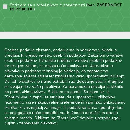
Strinjam se s pravilnikom o zasebnosti (
beri ZASEBNOST
IN PIŠKOTKI
)
INFORMACIJE
Osebne podatke zbiramo, obdelujemo in varujemo v skladu s
predpisi, ki urejajo varstvo osebnih podatkov, Zakonom o varstvu
osebnih podatkov, Evropsko uredbo o varstvu osebnih podatkov
MOJ RAČUN
ter drugimi zakoni, ki urejajo naše poslovanje. Uporabljamo
piškotke in podobne tehnologije sledenja, da zagotovimo
delovanje spletne strani ter izboljšamo vašo uporabniško izkušnjo.
STORITEV ZA STRANKE
Del teh piškotkov je nujno potrebnih za delovanje strani, drugi pa
se izvajajo le z vašo privolitvijo. Za posamezna dovoljenja kliknite
na gumb »Nastavitve«. S klikom na gumb "Strinjam se" in
"Sprejmi vse in zapri" se strinjate, da z uporabo t.i. piškotkov
SPREMLJAJTE NAS
razumemo vaše nakupovalne preference in vam tako prikazujemo
izdelke, ki vas najbolj zanimajo. Ti podatki se lahko uporabijo tudi
za prilagajanje naše ponudbe na družbenih omrežjih in drugih
spletnih mestih. S klikom na "Zavrni vse" dovolite uporabo zgolj
nujnih - zahtevanih piškotkov.
Blatnica 8, 1236 Trzin