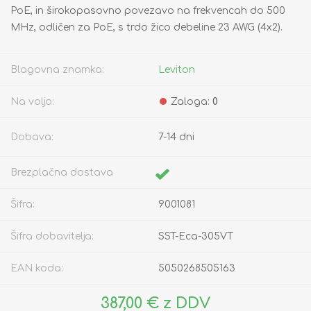
PoE, in širokopasovno povezavo na frekvencah do 500
MHz, odličen za PoE, s trdo žico debeline 23 AWG (4x2).
Blagovna znamka:
Leviton
Na voljo:
Zaloga:
0
Dobava:
7-14 dni
Brezplačna dostava
Šifra:
9001081
Šifra dobavitelja:
SST-Eca-305VT
EAN koda:
5050268505163
387,00 € z DDV