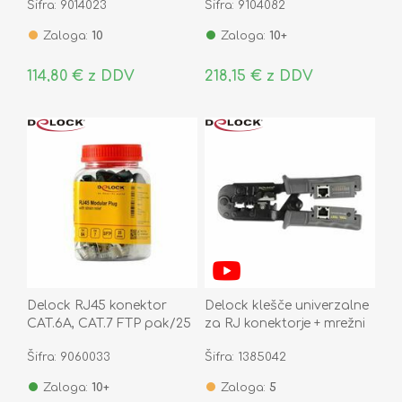
Šifra: 9014023
Šifra: 9104082
Zaloga:
10
Zaloga:
10+
114,80 € z DDV
218,15 € z DDV
Delock RJ45 konektor
Delock klešče univerzalne
CAT.6A, CAT.7 FTP pak/25
za RJ konektorje + mrežni
66903
tester 90510
Šifra: 9060033
Šifra: 1385042
Zaloga:
10+
Zaloga:
5