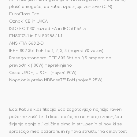
plašč omogoča, da kabel izpolnjuje zahteve (CPR)
EuroClass Eca
Oznaki CE in UKCA
ISO/IEC 11801 razred EA in IEC 61156-5
EN50173-1 in EN 50288-11-1
ANSI/TIA 568.2-D
IEEE 802.3bt PoE tip 1, 2, 3, 4 (največ 90 vatov)
Presega standard IEEE 802.3bt do 0,5 ampera na
prevodnik (100W) neprekinjeno
Cisco UPOE, UPOE+ (največ 90W)
Napajanje preko HDBaseT™ PoH (največ 95W)
Eca: Kabli s klasifikacijo Eca zagotavljajo najnižjo raven
požarne zaščite. Ti kabli običajno ne morejo zmanjšati
širjenja ognja ali količine dima in strupenih plinov, ki se
sproščajo med požarom, in njihova strukturna celovitost