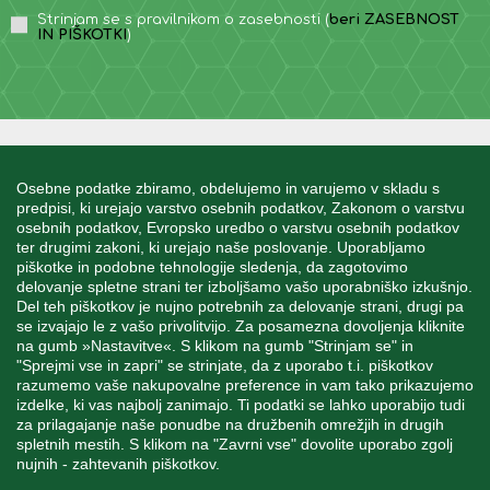
Strinjam se s pravilnikom o zasebnosti (
beri ZASEBNOST
IN PIŠKOTKI
)
INFORMACIJE
Osebne podatke zbiramo, obdelujemo in varujemo v skladu s
predpisi, ki urejajo varstvo osebnih podatkov, Zakonom o varstvu
osebnih podatkov, Evropsko uredbo o varstvu osebnih podatkov
MOJ RAČUN
ter drugimi zakoni, ki urejajo naše poslovanje. Uporabljamo
piškotke in podobne tehnologije sledenja, da zagotovimo
delovanje spletne strani ter izboljšamo vašo uporabniško izkušnjo.
STORITEV ZA STRANKE
Del teh piškotkov je nujno potrebnih za delovanje strani, drugi pa
se izvajajo le z vašo privolitvijo. Za posamezna dovoljenja kliknite
na gumb »Nastavitve«. S klikom na gumb "Strinjam se" in
"Sprejmi vse in zapri" se strinjate, da z uporabo t.i. piškotkov
SPREMLJAJTE NAS
razumemo vaše nakupovalne preference in vam tako prikazujemo
izdelke, ki vas najbolj zanimajo. Ti podatki se lahko uporabijo tudi
za prilagajanje naše ponudbe na družbenih omrežjih in drugih
spletnih mestih. S klikom na "Zavrni vse" dovolite uporabo zgolj
nujnih - zahtevanih piškotkov.
Blatnica 8, 1236 Trzin