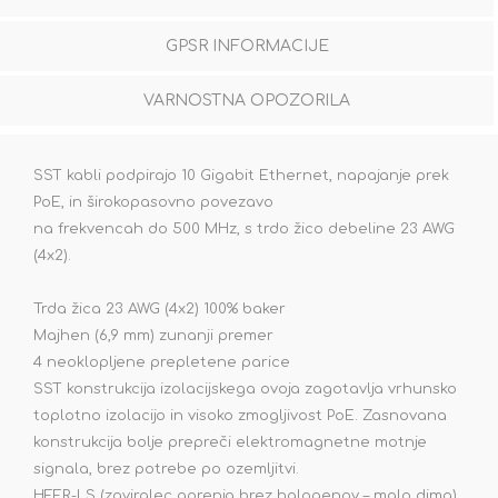
GPSR INFORMACIJE
VARNOSTNA OPOZORILA
SST kabli podpirajo 10 Gigabit Ethernet, napajanje prek
PoE, in širokopasovno povezavo
na frekvencah do 500 MHz, s trdo žico debeline 23 AWG
(4x2).
Trda žica 23 AWG (4x2) 100% baker
Majhen (6,9 mm) zunanji premer
4 neoklopljene prepletene parice
SST konstrukcija izolacijskega ovoja zagotavlja vrhunsko
toplotno izolacijo in visoko zmogljivost PoE. Zasnovana
konstrukcija bolje prepreči elektromagnetne motnje
signala, brez potrebe po ozemljitvi.
HFFR-LS (zaviralec gorenja brez halogenov – malo dima)