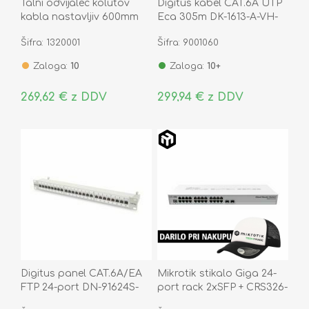
Talni odvijalec kolutov
Digitus kabel CAT.6A UTP
kabla nastavljiv 600mm
Eca 305m DK-1613-A-VH-
nosilnost do 300 kg
305
Šifra: 1320001
Šifra: 9001060
Zaloga:
10
Zaloga:
10+
269,62 € z DDV
299,94 € z DDV
Digitus panel CAT.6A/EA
Mikrotik stikalo Giga 24-
FTP 24-port DN-91624S-
port rack 2xSFP + CRS326-
EA
24G-2S+RM