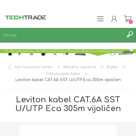
0
REGISTRACIJA
PRIJAVA
SEZNAM ŽELJA
0
Na naslovno stran
Mrežna oprema
Baker
Inštalacijski kabli
Leviton kabel CAT.6A SST U/UTP Eca 305m vijoličen
Leviton kabel CAT.6A SST
U/UTP Eca 305m vijoličen