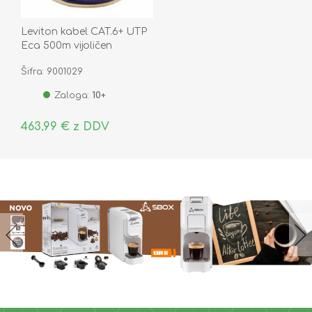
Leviton kabel CAT.6+ UTP
Eca 500m vijoličen
Šifra: 9001029
Zaloga:
10+
463,99 € z DDV