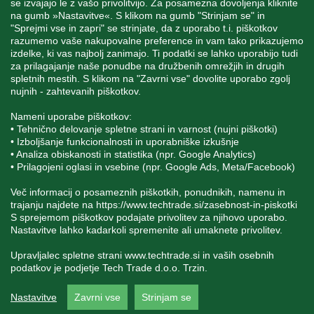
se izvajajo le z vašo privolitvijo. Za posamezna dovoljenja kliknite
na gumb »Nastavitve«. S klikom na gumb "Strinjam se" in
"Sprejmi vse in zapri" se strinjate, da z uporabo t.i. piškotkov
SPREMLJAJTE NAS
razumemo vaše nakupovalne preference in vam tako prikazujemo
izdelke, ki vas najbolj zanimajo. Ti podatki se lahko uporabijo tudi
za prilagajanje naše ponudbe na družbenih omrežjih in drugih
spletnih mestih. S klikom na "Zavrni vse" dovolite uporabo zgolj
nujnih - zahtevanih piškotkov.
Blatnica 8, 1236 Trzin
Nameni uporabe piškotkov:
• Tehnično delovanje spletne strani in varnost (nujni piškotki)
+386 1 562 21 11
• Izboljšanje funkcionalnosti in uporabniške izkušnje
• Analiza obiskanosti in statistika (npr. Google Analytics)
• Prilagojeni oglasi in vsebine (npr. Google Ads, Meta/Facebook)
Več informacij o posameznih piškotkih, ponudnikih, namenu in
trajanju najdete na
https://www.techtrade.si/zasebnost-in-piskotki
S sprejemom piškotkov podajate privolitev za njihovo uporabo.
Nastavitve lahko kadarkoli spremenite ali umaknete privolitev.
V podjetju TechTrade Trzin si prizadevamo objavljati
pravilne in verodostojne podatke. V kolikor na naši
Upravljalec spletne strani
www.techtrade.si
in vaših osebnih
spletni strani zasledite napačne oziroma neustrezne
podatkov je podjetje Tech Trade d.o.o. Trzin.
podatke ali slike, vas prosimo, da nam to sporočite na
info@techtrade.si. Avtorske pravice © 1992-2026
TechTrade d.o.o. Trzin. Vse pravice pridržane.
Nastavitve
Zavrni vse
Strinjam se