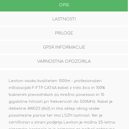
OPIS
LASTNOSTI
PRILOGE
GPSR INFORMACIJE
VARNOSTNA OPOZORILA
Leviton visoko kvaliteten 1000m - profesionalen
inštalacijski F-FTP CAT6A kabel z trdo žico in 100%
bakrenim prevodnikom za mrežno povezavo in 10
gigabitne hitrosti pri frekvencah do 500MHz. Kabel je
debeline AWG23 (4x2) in ima oklep okrog vsake
posamezne parice ter ima LSZH lastnost. Ker je
certificiran s strani podjetja Leviton je možna 25-letna