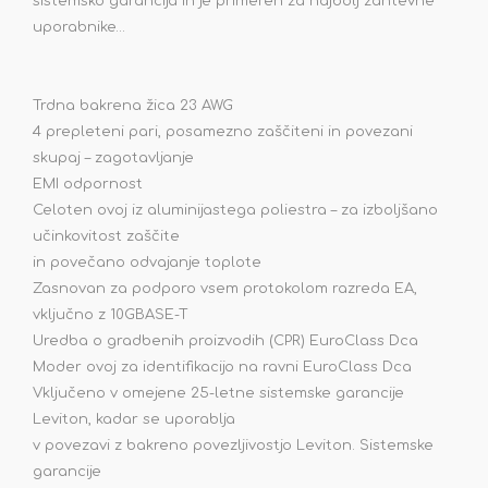
sistemsko garancija in je primeren za najbolj zahtevne
uporabnike…
Trdna bakrena žica 23 AWG
4 prepleteni pari, posamezno zaščiteni in povezani
skupaj – zagotavljanje
EMI odpornost
Celoten ovoj iz aluminijastega poliestra – za izboljšano
učinkovitost zaščite
in povečano odvajanje toplote
Zasnovan za podporo vsem protokolom razreda EA,
vključno z 10GBASE-T
Uredba o gradbenih proizvodih (CPR) EuroClass Dca
Moder ovoj za identifikacijo na ravni EuroClass Dca
Vključeno v omejene 25-letne sistemske garancije
Leviton, kadar se uporablja
v povezavi z bakreno povezljivostjo Leviton. Sistemske
garancije