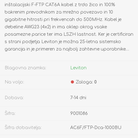
inštalacijski F-FTP CAT6A kabel z trdo žico in 100%
bakrenim prevodnikom za mrežno povezavo in 10
gigabitne hitrosti pri frekvencah do 500MHz. Kabel je
debeline AWG23 (4x2) in ima oklep okrog vsake
posamezne parice ter ima LSZH lastnost. Ker je certificiran
s strani podjetja Leviton je možna 25-letna sistemsko
garancija in je primeren za najbolj zahtevne uporabnike…
Blagovna znamka:
Leviton
Na voljo:
Zaloga:
0
Dobava:
7-14 dni
Šifra:
9001086
Šifra dobavitelja:
AC6F/FTP-Dca-1000BU