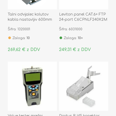
Talni odvijalec kolutov
Leviton panel CAT.6+ FTP
kabla nastavljiv 600mm
24-port C6CPNLF240K2M
nosilnost do 300 kg
Šifra: 1320001
Šifra: 6031000
Zaloga:
10
Zaloga:
10+
269,62 € z DDV
249,31 € z DDV
Value tester mrežni
Digitus RJ45 konektor