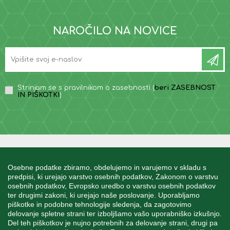
NAROČILO NA NOVICE
Strinjam se s pravilnikom o zasebnosti (
beri ZASEBNOST
IN PIŠKOTKI
)
INFORMACIJE
Osebne podatke zbiramo, obdelujemo in varujemo v skladu s
predpisi, ki urejajo varstvo osebnih podatkov, Zakonom o varstvu
osebnih podatkov, Evropsko uredbo o varstvu osebnih podatkov
MOJ RAČUN
ter drugimi zakoni, ki urejajo naše poslovanje. Uporabljamo
piškotke in podobne tehnologije sledenja, da zagotovimo
delovanje spletne strani ter izboljšamo vašo uporabniško izkušnjo.
STORITEV ZA STRANKE
Del teh piškotkov je nujno potrebnih za delovanje strani, drugi pa