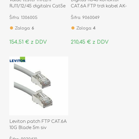
RJ11/12/45 digitalni Cat5e
CAT.6A FTP trdi kabel AK-
Cat6 Cat6a Coax
219604 (pak/100) hirose
Šifra: 1306005
Šifra: 9060049
13.99.3002-1
Zaloga:
6
Zaloga:
4
154,51 € z DDV
210,45 € z DDV
Leviton patch FTP CAT.6A
10G Blade 5m siv
AC6PCF050-8CCHB