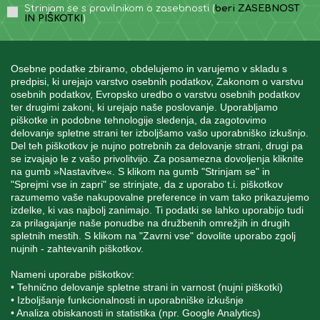
Strinjam se s pravilnikom o zasebnosti (
beri ZASEBNOST
IN PIŠKOTKI
)
Osebne podatke zbiramo, obdelujemo in varujemo v skladu s
predpisi, ki urejajo varstvo osebnih podatkov, Zakonom o varstvu
osebnih podatkov, Evropsko uredbo o varstvu osebnih podatkov
INFORMACIJE
ter drugimi zakoni, ki urejajo naše poslovanje. Uporabljamo
piškotke in podobne tehnologije sledenja, da zagotovimo
delovanje spletne strani ter izboljšamo vašo uporabniško izkušnjo.
Del teh piškotkov je nujno potrebnih za delovanje strani, drugi pa
MOJ RAČUN
se izvajajo le z vašo privolitvijo. Za posamezna dovoljenja kliknite
na gumb »Nastavitve«. S klikom na gumb "Strinjam se" in
"Sprejmi vse in zapri" se strinjate, da z uporabo t.i. piškotkov
STORITEV ZA STRANKE
razumemo vaše nakupovalne preference in vam tako prikazujemo
izdelke, ki vas najbolj zanimajo. Ti podatki se lahko uporabijo tudi
za prilagajanje naše ponudbe na družbenih omrežjih in drugih
spletnih mestih. S klikom na "Zavrni vse" dovolite uporabo zgolj
SPREMLJAJTE NAS
nujnih - zahtevanih piškotkov.
Nameni uporabe piškotkov:
• Tehnično delovanje spletne strani in varnost (nujni piškotki)
• Izboljšanje funkcionalnosti in uporabniške izkušnje
• Analiza obiskanosti in statistika (npr. Google Analytics)
Blatnica 8, 1236 Trzin