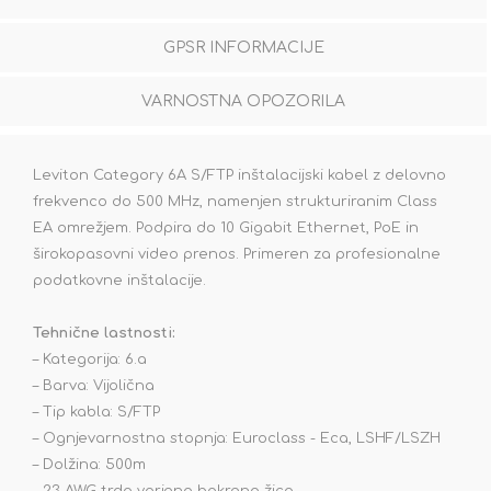
GPSR INFORMACIJE
VARNOSTNA OPOZORILA
Leviton Category 6A S/FTP inštalacijski kabel z delovno
frekvenco do 500 MHz, namenjen strukturiranim Class
EA omrežjem. Podpira do 10 Gigabit Ethernet, PoE in
širokopasovni video prenos. Primeren za profesionalne
podatkovne inštalacije.
Tehnične lastnosti:
– Kategorija: 6.a
– Barva: Vijolična
– Tip kabla: S/FTP
– Ognjevarnostna stopnja: Euroclass - Eca, LSHF/LSZH
– Dolžina: 500m