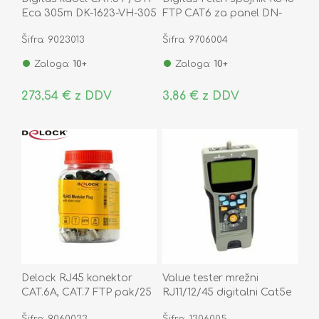
Eca 305m DK-1623-VH-305
FTP CAT6 za panel DN-
93613-1
Šifra: 9023013
Šifra: 9706004
Zaloga:
10+
Zaloga:
10+
273,54 € z DDV
3,86 € z DDV
Delock RJ45 konektor
Value tester mrežni
CAT.6A, CAT.7 FTP pak/25
RJ11/12/45 digitalni Cat5e
66903
Cat6 Cat6a Coax
Šifra: 9060033
Šifra: 1306005