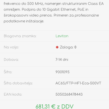
frekvenco do 500 MHz, namenjen strukturiranim Class EA
omrežjem. Podpira do 10 Gigabit Ethernet, PoE in
širokopasovni video prenos. Primeren za profesionalne
podatkovne inštalacije.
Blagovna znamka:
Leviton
Na voljo:
Zaloga:
0
Dobava:
7-14 dni
Šifra:
9001095
Šifra dobavitelja:
AC6S/FTP-HF1-Eca-500VT
EAN koda:
5050268478443
681,31 € z DDV