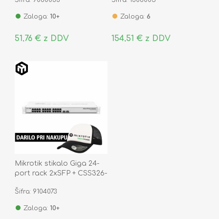
13.99.3002-1
Zaloga:
10+
Zaloga:
6
51,76 € z DDV
154,51 € z DDV
Mikrotik stikalo Giga 24-
port rack 2xSFP + CSS326-
24G-2S+RM
Šifra: 9104073
Zaloga:
10+