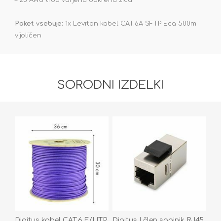
– 23 AWG trda varjena bakrena žica
Paket vsebuje:
1x Leviton kabel CAT.6A SFTP Eca 500m
vijoličen
SORODNI IZDELKI
Digitus kabel CAT.6 F/UTP
Digitus I člen spojnik RJ45