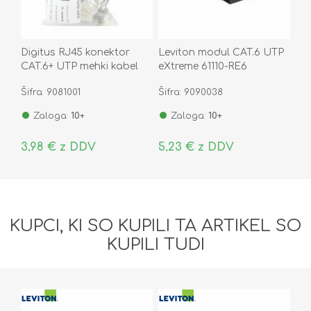
Digitus RJ45 konektor
Leviton modul CAT.6 UTP
CAT.6+ UTP mehki kabel
eXtreme 61110-RE6
AK-219602 (pak/10)
Šifra: 9081001
Šifra: 9090038
Zaloga:
10+
Zaloga:
10+
3,98 € z DDV
5,23 € z DDV
KUPCI, KI SO KUPILI TA ARTIKEL SO
KUPILI TUDI