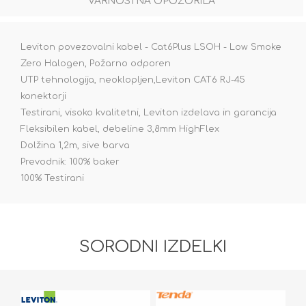
VARNOSTNA OPOZORILA
Leviton povezovalni kabel - Cat6Plus LSOH - Low Smoke
Zero Halogen, Požarno odporen
UTP tehnologija, neoklopljen,Leviton CAT6 RJ-45
konektorji
Testirani, visoko kvalitetni, Leviton izdelava in garancija
Fleksibilen kabel, debeline 3,8mm HighFlex
Dolžina 1,2m, sive barva
Prevodnik: 100% baker
100% Testirani
SORODNI IZDELKI