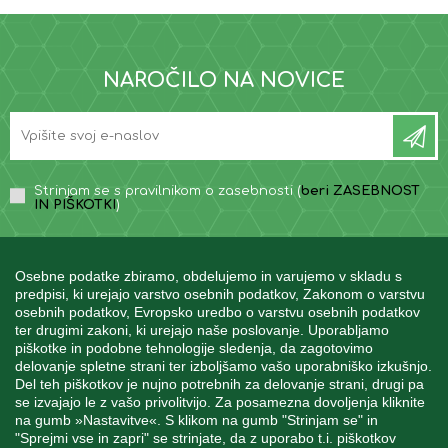
NAROČILO NA NOVICE
Strinjam se s pravilnikom o zasebnosti (
beri ZASEBNOST
IN PIŠKOTKI
)
Osebne podatke zbiramo, obdelujemo in varujemo v skladu s
predpisi, ki urejajo varstvo osebnih podatkov, Zakonom o varstvu
osebnih podatkov, Evropsko uredbo o varstvu osebnih podatkov
INFORMACIJE
ter drugimi zakoni, ki urejajo naše poslovanje. Uporabljamo
piškotke in podobne tehnologije sledenja, da zagotovimo
delovanje spletne strani ter izboljšamo vašo uporabniško izkušnjo.
Del teh piškotkov je nujno potrebnih za delovanje strani, drugi pa
MOJ RAČUN
se izvajajo le z vašo privolitvijo. Za posamezna dovoljenja kliknite
na gumb »Nastavitve«. S klikom na gumb "Strinjam se" in
"Sprejmi vse in zapri" se strinjate, da z uporabo t.i. piškotkov
STORITEV ZA STRANKE