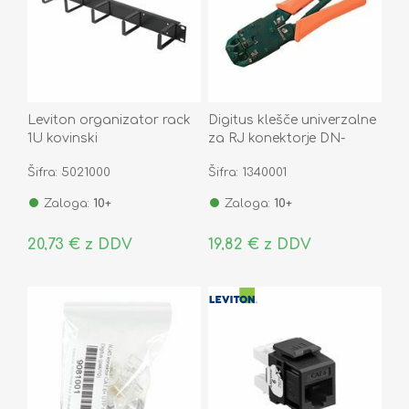
Leviton organizator rack
Digitus klešče univerzalne
1U kovinski
za RJ konektorje DN-
MMCACCCM001
94004
Šifra: 5021000
Šifra: 1340001
Zaloga:
10+
Zaloga:
10+
20,73 € z DDV
19,82 € z DDV