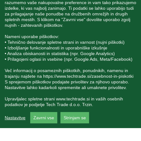
razumemo vaše nakupovalne preference in vam tako prikazujemo
izdelke, ki vas najbolj zanimajo. Ti podatki se lahko uporabijo tudi
za prilagajanje naše ponudbe na družbenih omrežjih in drugih
spletnih mestih. S klikom na "Zavrni vse" dovolite uporabo zgolj
SPREMLJAJTE NAS
nujnih - zahtevanih piškotkov.
Nameni uporabe piškotkov:
• Tehnično delovanje spletne strani in varnost (nujni piškotki)
• Izboljšanje funkcionalnosti in uporabniške izkušnje
• Analiza obiskanosti in statistika (npr. Google Analytics)
Blatnica 8, 1236 Trzin
• Prilagojeni oglasi in vsebine (npr. Google Ads, Meta/Facebook)
+386 1 562 21 11
Več informacij o posameznih piškotkih, ponudnikih, namenu in
trajanju najdete na
https://www.techtrade.si/zasebnost-in-piskotki
S sprejemom piškotkov podajate privolitev za njihovo uporabo.
Nastavitve lahko kadarkoli spremenite ali umaknete privolitev.
Upravljalec spletne strani
www.techtrade.si
in vaših osebnih
podatkov je podjetje Tech Trade d.o.o. Trzin.
V podjetju TechTrade Trzin si prizadevamo objavljati
Nastavitve
Zavrni vse
Strinjam se
pravilne in verodostojne podatke. V kolikor na naši
spletni strani zasledite napačne oziroma neustrezne
podatke ali slike, vas prosimo, da nam to sporočite na
info@techtrade.si. Avtorske pravice © 1992-2026
TechTrade d.o.o. Trzin. Vse pravice pridržane.