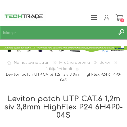
0
REGISTRACIJA
PRIJAVA
SEZNAM ŽELJA
0
Na naslovno stran
Mrežna oprema
Baker
Priključni kabli
Leviton patch UTP CAT.6 1,2m siv 3,8mm HighFlex P24 6H4P0-
04S
Leviton patch UTP CAT.6 1,2m
siv 3,8mm HighFlex P24 6H4P0-
04S