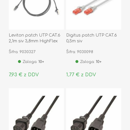
Leviton patch UTP CAT.6
Digitus patch UTP CAT.6
2,1m siv 3,8mm HighFlex
0,5m siv
117-6H460-07S
Šifra: 9030327
Šifra: 9030098
Zaloga:
10+
Zaloga:
10+
7,93 € z DDV
1,77 € z DDV