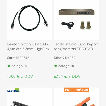
Leviton patch UTP CAT.6
Tenda stikalo Giga 16-port
4,6m črn 3,8mm HighFlex
rack/namizni TEG1016D
153-6H460-15E
Šifra: 9030342
Šifra: 9104052
Zaloga:
10+
Zaloga:
10+
10,00 € z DDV
67,34 € z DDV