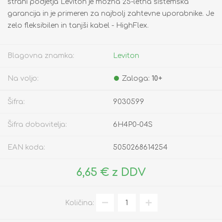
strani podjetja Leviton je možna 25-letna sistemska
garancija in je primeren za najbolj zahtevne uporabnike. Je
zelo fleksibilen in tanjši kabel - HighFlex.
Blagovna znamka:
Leviton
Na voljo:
Zaloga:
10+
Šifra:
9030599
Šifra dobavitelja:
6H4P0-04S
EAN koda:
5050268614254
6,65 € z DDV
Količina: