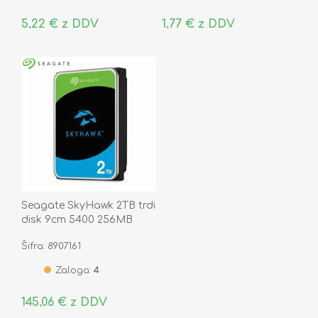
5,22 € z DDV
1,77 € z DDV
Seagate SkyHawk 2TB trdi
disk 9cm 5400 256MB
SATA ST2000VX017
Šifra: 8907161
Zaloga:
4
145,06 € z DDV