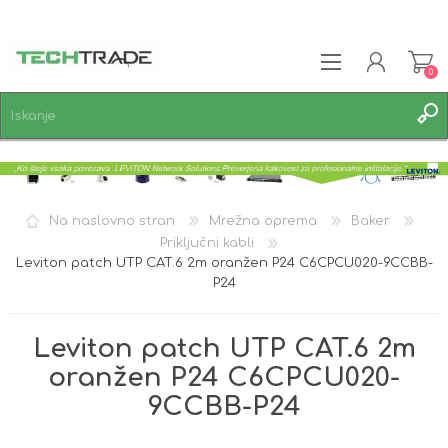
0
REGISTRACIJA
PRIJAVA
SEZNAM ŽELJA
0
Na naslovno stran
Mrežna oprema
Baker
Priključni kabli
Leviton patch UTP CAT.6 2m oranžen P24 C6CPCU020-9CCBB-
P24
Leviton patch UTP CAT.6 2m
oranžen P24 C6CPCU020-
9CCBB-P24