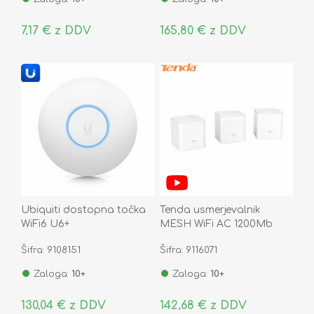
7,17 € z DDV
165,80 € z DDV
Ubiquiti dostopna točka
Tenda usmerjevalnik
WiFi6 U6+
MESH WiFi AC 1200Mb
set-3 kos MW3
Šifra: 9108151
Šifra: 9116071
Zaloga:
10+
Zaloga:
10+
130,04 € z DDV
142,68 € z DDV