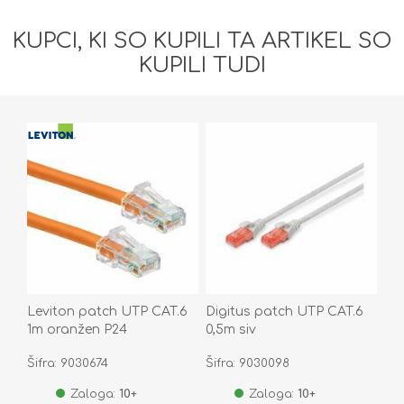
KUPCI, KI SO KUPILI TA ARTIKEL SO
KUPILI TUDI
Leviton patch UTP CAT.6
Digitus patch UTP CAT.6
1m oranžen P24
0,5m siv
C6CPCU010-9CCBB
Šifra: 9030674
Šifra: 9030098
Zaloga:
10+
Zaloga:
10+