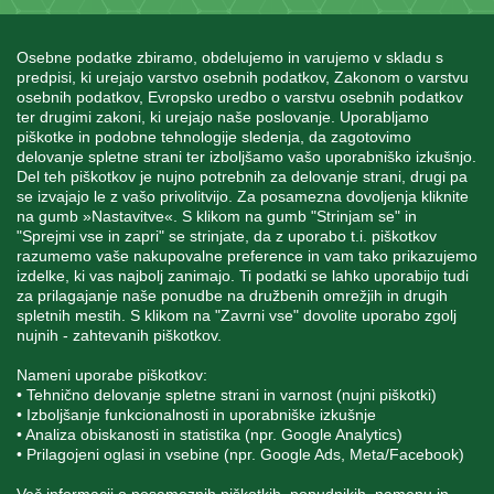
Osebne podatke zbiramo, obdelujemo in varujemo v skladu s
predpisi, ki urejajo varstvo osebnih podatkov, Zakonom o varstvu
osebnih podatkov, Evropsko uredbo o varstvu osebnih podatkov
INFORMACIJE
ter drugimi zakoni, ki urejajo naše poslovanje. Uporabljamo
piškotke in podobne tehnologije sledenja, da zagotovimo
delovanje spletne strani ter izboljšamo vašo uporabniško izkušnjo.
MOJ RAČUN
Del teh piškotkov je nujno potrebnih za delovanje strani, drugi pa
se izvajajo le z vašo privolitvijo. Za posamezna dovoljenja kliknite
na gumb »Nastavitve«. S klikom na gumb "Strinjam se" in
"Sprejmi vse in zapri" se strinjate, da z uporabo t.i. piškotkov
STORITEV ZA STRANKE
razumemo vaše nakupovalne preference in vam tako prikazujemo
izdelke, ki vas najbolj zanimajo. Ti podatki se lahko uporabijo tudi
za prilagajanje naše ponudbe na družbenih omrežjih in drugih
spletnih mestih. S klikom na "Zavrni vse" dovolite uporabo zgolj
SPREMLJAJTE NAS
nujnih - zahtevanih piškotkov.
Nameni uporabe piškotkov:
• Tehnično delovanje spletne strani in varnost (nujni piškotki)
• Izboljšanje funkcionalnosti in uporabniške izkušnje
• Analiza obiskanosti in statistika (npr. Google Analytics)
Blatnica 8, 1236 Trzin
• Prilagojeni oglasi in vsebine (npr. Google Ads, Meta/Facebook)
+386 1 562 21 11