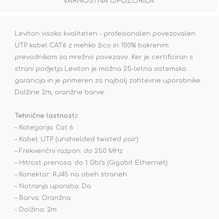
VARNOSTNA OPOZORILA
Leviton visoko kvaliteten - profesionalen povezovalen
UTP kabel CAT6 z mehko žico in 100% bakrenim
prevodnikom za mrežno povezavo. Ker je certificiran s
strani podjetja Leviton je možna 25-letna sistemska
garancija in je primeren za najbolj zahtevne uporabnike.
Dolžine 2m, oranžne barve.
Tehnične lastnosti:
– Kategorija: Cat 6
– Kabel: UTP (unshielded twisted pair)
– Frekvenčni razpon: do 250 MHz
– Hitrost prenosa: do 1 Gb/s (Gigabit Ethernet)
– Konektor: RJ45 na obeh straneh
– Notranja uporaba: Da
– Barva: Oranžna
- Dolžina: 2m