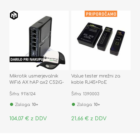
Mikrotik usmerjevalnik
Value tester mrežni za
WiFi6 AX hAP ax2 C52iG-
kable RJ45+PoE
5HaxD2HaxD-TC
13.99.3003-5
Šifra: 9116124
Šifra: 1390003
Zaloga:
10+
Zaloga:
10+
104,07 € z DDV
21,66 € z DDV