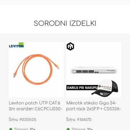
SORODNI IZDELKI
Leviton patch UTP CAT.6
Mikrotik stikalo Giga 24-
3m oranžen C6CPCU030-
port rack 2xSFP + CSS326-
999BB
24G-2S+RM
Šifra: 9030505
Šifra: 9104073
Zaloga:
10+
Zaloga:
10+