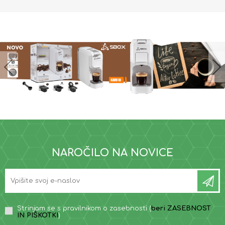
NAROČILO NA NOVICE
Strinjam se s pravilnikom o zasebnosti (
beri ZASEBNOST
IN PIŠKOTKI
)