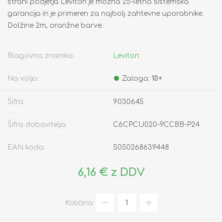
strani podjetja Leviton je možna 25-letna sistemska
garancija in je primeren za najbolj zahtevne uporabnike.
Dolžine 2m, oranžne barve.
Blagovna znamka:
Leviton
Na voljo:
Zaloga:
10+
Šifra:
9030645
Šifra dobavitelja:
C6CPCU020-9CCBB-P24
EAN koda:
5050268639448
6,16 € z DDV
Količina: