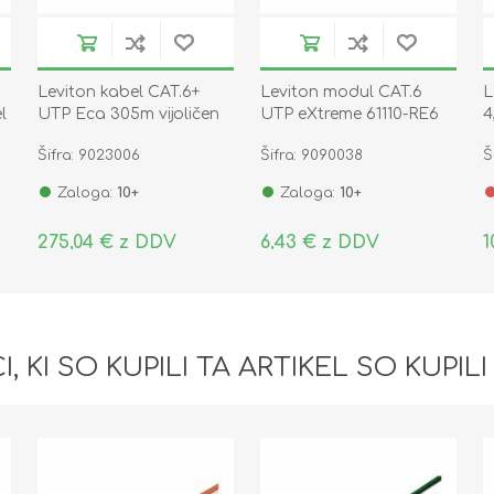
Leviton kabel CAT.6+
Leviton modul CAT.6
L
l
UTP Eca 305m vijoličen
UTP eXtreme 61110-RE6
4
1
Šifra: 9023006
Šifra: 9090038
Š
Zaloga:
10+
Zaloga:
10+
275,04 € z DDV
6,43 € z DDV
1
I, KI SO KUPILI TA ARTIKEL SO KUPILI