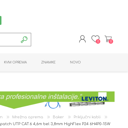
0
0
REGISTRACIJA
KVM OPREMA
ZNAMKE
NOVO
PRIJAVA
MONTAŽNA OPREMA
POTROŠNI MATERIAL
AKTIVNA OPREMA
LINE EXTENDER
PC OPREMA
ADAPTERJI
KARTICE / ČITALCI
BATERIJE / LED
PROGRAMSKA
NAPAJALNI
ORODJA
OPREMA
an
Mrežna oprema
Baker
Priključni kabli
 patch UTP CAT.6 4,6m bel 3,8mm HighFlex P24 6H4P0-15W