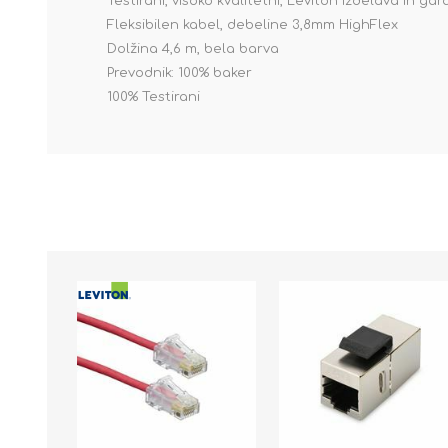
Testirani, visoko kvalitetni, Leviton izdelava in gar
Fleksibilen kabel, debeline 3,8mm HighFlex
Dolžina 4,6 m, bela barva
Prevodnik: 100% baker
100% Testirani