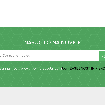
NAROČILO NA NOVICE
Strinjam se s pravilnikom o zasebnosti (
beri ZASEBNOST IN PIŠKO