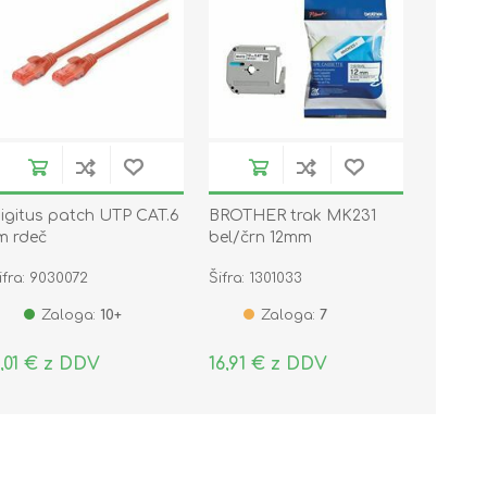
igitus patch UTP CAT.6
BROTHER trak MK231
m rdeč
bel/črn 12mm
ifra: 9030072
Šifra: 1301033
Zaloga:
10+
Zaloga:
7
,01 € z DDV
16,91 € z DDV