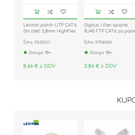
Leviton patch UTP CAT.6
Digitus I člen spojnik
3m rdeč 3,8mm HighFlex
RJ45 FTP CAT6 za pane
P24 6H4P0-10R
DN-93613-1
Šifra: 9030511
Šifra: 9706004
Zaloga:
10+
Zaloga:
10+
8,66 € z DDV
3,86 € z DDV
KUPC