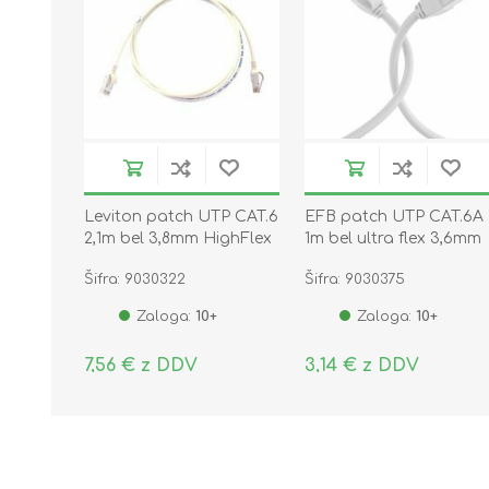
Leviton patch UTP CAT.6
EFB patch UTP CAT.6A
2,1m bel 3,8mm HighFlex
1m bel ultra flex 3,6mm
127-6H460-07W
Šifra: 9030322
Šifra: 9030375
Zaloga:
10+
Zaloga:
10+
7,56 € z DDV
3,14 € z DDV