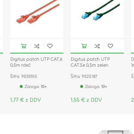
Digitus patch UTP CAT.6
Digitus patch UTP
D
0,5m rdeč
CAT.5e 0,5m zelen
1
Šifra: 9030105
Šifra: 9025187
Š
Zaloga:
10+
Zaloga:
10+
1,77 € z DDV
1,55 € z DDV
2