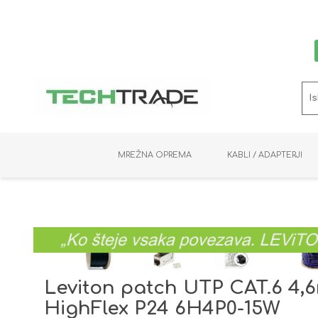
MREŽNA OPREMA
KABLI / ADAPTERJI
RAČUNALNIŠKI VIDEO
PRENOSNIKI / MINI PC
NADZORNE KAMERE
MNOŽILNIKI
NOSILCI
BAKER
SHRANJEVANJE
KVM STIKALA
PODATKOVNI
SNEMALNIKI
NAPAJANJE
OPTIKA
KABLI
Leviton patch UTP CAT.6 4,
HighFlex P24 6H4P0-15W