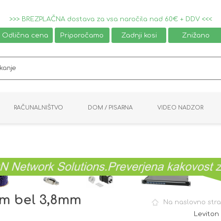
>>> BREZPLAČNA dostava za vsa naročila nad 60€ + DDV <<<
Odlična cena
Priporočamo
Zadnji kosi
Znižano
RAČUNALNIŠTVO
DOM / PISARNA
VIDEO NADZOR
MIŠKE / TIPKOVNICE
PAMETNI DOM
AVDIO / VIDEO
NAPAJALNIKI
KVM KABLI
KABINETI
PISARNIŠKA OPREMA
PRETVORNIKI
AV STIKALA
VTIČNICE
NALEPKE
GAMING
6m bel 3,8mm
Na naslovno str
Leviton