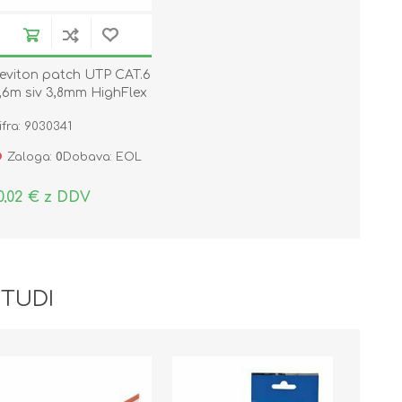
eviton patch UTP CAT.6
,6m siv 3,8mm HighFlex
19-6H460-15S
ifra: 9030341
Zaloga:
0
Dobava: EOL
0,02 € z DDV
 TUDI