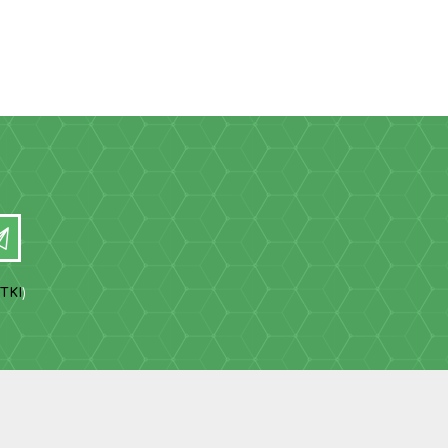
TKI
)