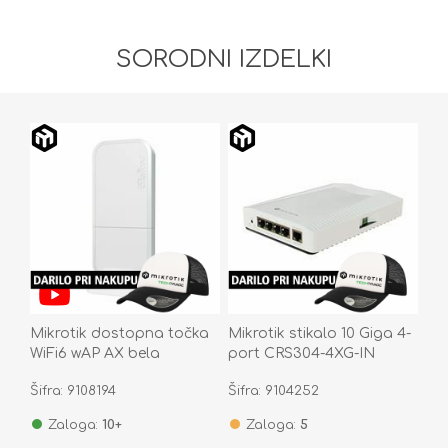
SORODNI IZDELKI
Mikrotik dostopna točka
Mikrotik stikalo 10 Giga 4-
WiFi6 wAP AX bela
port CRS304-4XG-IN
zunanja wAPG-
Šifra: 9108194
Šifra: 9104252
5HaxD2HaxD
Zaloga:
10+
Zaloga:
5