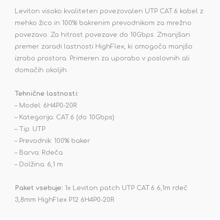
Leviton visoko kvaliteten povezovalen UTP CAT.6 kabel z
mehko žico in 100% bakrenim prevodnikom za mrežno
povezavo. Za hitrost povezave do 10Gbps. Zmanjšan
premer zaradi lastnosti HighFlex, ki omogoča manjšo
izrabo prostora. Primeren za uporabo v poslovnih ali
domačih okoljih.
Tehnične lastnosti:
– Model: 6H4P0-20R
– Kategorija: CAT.6 (do 10Gbps)
– Tip: UTP
– Prevodnik: 100% baker
– Barva: Rdeča
– Dolžina: 6,1 m
Paket vsebuje:
1x Leviton patch UTP CAT.6 6,1m rdeč
3,8mm HighFlex P12 6H4P0-20R