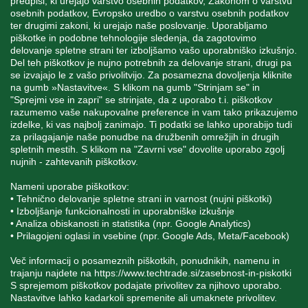
predpisi, ki urejajo varstvo osebnih podatkov, Zakonom o varstvu
osebnih podatkov, Evropsko uredbo o varstvu osebnih podatkov
INFORMACIJE
ter drugimi zakoni, ki urejajo naše poslovanje. Uporabljamo
piškotke in podobne tehnologije sledenja, da zagotovimo
delovanje spletne strani ter izboljšamo vašo uporabniško izkušnjo.
Del teh piškotkov je nujno potrebnih za delovanje strani, drugi pa
MOJ RAČUN
se izvajajo le z vašo privolitvijo. Za posamezna dovoljenja kliknite
na gumb »Nastavitve«. S klikom na gumb "Strinjam se" in
"Sprejmi vse in zapri" se strinjate, da z uporabo t.i. piškotkov
STORITEV ZA STRANKE
razumemo vaše nakupovalne preference in vam tako prikazujemo
izdelke, ki vas najbolj zanimajo. Ti podatki se lahko uporabijo tudi
za prilagajanje naše ponudbe na družbenih omrežjih in drugih
spletnih mestih. S klikom na "Zavrni vse" dovolite uporabo zgolj
SPREMLJAJTE NAS
nujnih - zahtevanih piškotkov.
Nameni uporabe piškotkov:
• Tehnično delovanje spletne strani in varnost (nujni piškotki)
• Izboljšanje funkcionalnosti in uporabniške izkušnje
• Analiza obiskanosti in statistika (npr. Google Analytics)
Blatnica 8, 1236 Trzin
• Prilagojeni oglasi in vsebine (npr. Google Ads, Meta/Facebook)
+386 1 562 21 11
Več informacij o posameznih piškotkih, ponudnikih, namenu in
trajanju najdete na
https://www.techtrade.si/zasebnost-in-piskotki
S sprejemom piškotkov podajate privolitev za njihovo uporabo.
Nastavitve lahko kadarkoli spremenite ali umaknete privolitev.