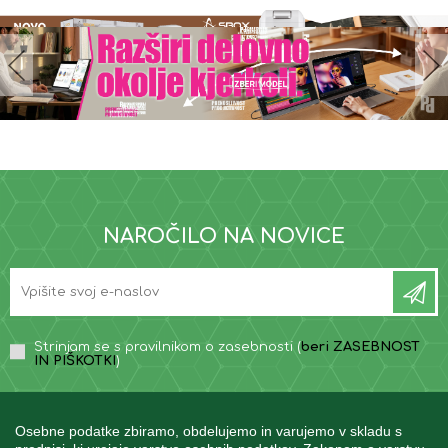
NAROČILO NA NOVICE
Strinjam se s pravilnikom o zasebnosti (
beri ZASEBNOST
IN PIŠKOTKI
)
Osebne podatke zbiramo, obdelujemo in varujemo v skladu s