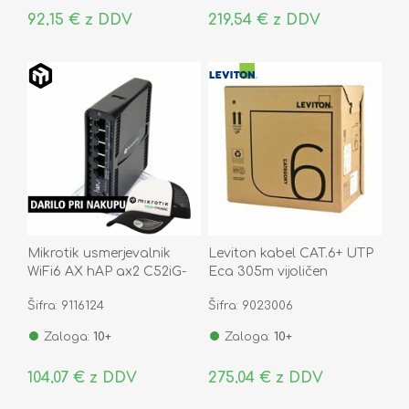
92,15 € z DDV
219,54 € z DDV
Mikrotik usmerjevalnik
Leviton kabel CAT.6+ UTP
WiFi6 AX hAP ax2 C52iG-
Eca 305m vijoličen
5HaxD2HaxD-TC
Šifra: 9116124
Šifra: 9023006
Zaloga:
10+
Zaloga:
10+
104,07 € z DDV
275,04 € z DDV