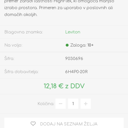
premer zaradi lastnosti HighFlex, ki omogoča manjšo
izrabo prostora. Primeren za uporabo v poslovnih ali
domačih okoljih.
Blagovna znamka:
Leviton
Na voljo:
Zaloga:
10+
Šifra:
9030696
Šifra dobavitelja:
6H4P0-20R
12,18 € z DDV
Količina:
DODAJ NA SEZNAM ŽELJA