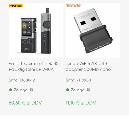
Fnirsi tester mrežni RJ45
Tenda WiFi6 AX USB
PoE digitalni LPM-10A
adapter 300Mb nano
W311MI
Šifra: 1350042
Šifra: 9118050
Zaloga:
10+
Zaloga:
10+
63,60 € z DDV
11,10 € z DDV