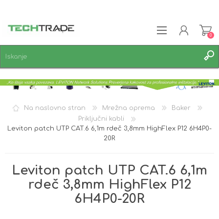
0
REGISTRACIJA
PRIJAVA
SEZNAM ŽELJA
0
Na naslovno stran
Mrežna oprema
Baker
Priključni kabli
Leviton patch UTP CAT.6 6,1m rdeč 3,8mm HighFlex P12 6H4P0-
20R
Leviton patch UTP CAT.6 6,1m
rdeč 3,8mm HighFlex P12
6H4P0-20R