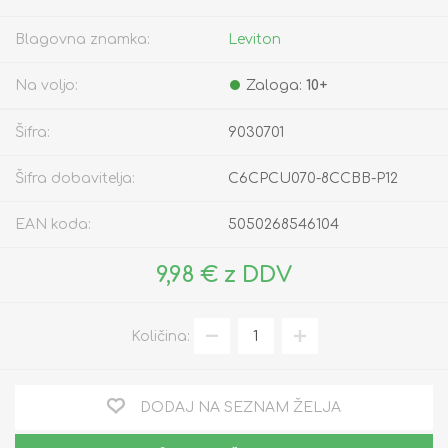
Blagovna znamka:
Leviton
Na voljo:
Zaloga:
10+
Šifra:
9030701
Šifra dobavitelja:
C6CPCU070-8CCBB-P12
EAN koda:
5050268546104
9,98 € z DDV
Količina:
DODAJ NA SEZNAM ŽELJA