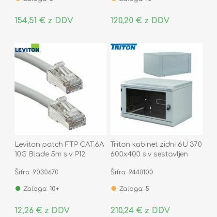
154,51 € z DDV
120,20 € z DDV
Leviton patch FTP CAT.6A
Triton kabinet zidni 6U 370
10G Blade 5m siv P12
600x400 siv sestavljen
AC6PCF050-8CCHB-P12
Šifra: 9030670
Šifra: 9440100
Zaloga:
10+
Zaloga:
5
12,26 € z DDV
210,24 € z DDV