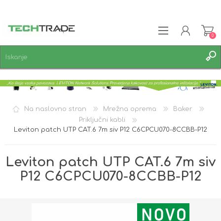
0
REGISTRACIJA
PRIJAVA
SEZNAM ŽELJA
0
Na naslovno stran
Mrežna oprema
Baker
Priključni kabli
Leviton patch UTP CAT.6 7m siv P12 C6CPCU070-8CCBB-P12
Leviton patch UTP CAT.6 7m siv
P12 C6CPCU070-8CCBB-P12