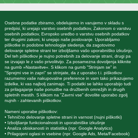
INFORMACIJE
Osebne podatke zbiramo, obdelujemo in varujemo v skladu s
predpisi, ki urejajo varstvo osebnih podatkov, Zakonom o varstvu
osebnih podatkov, Evropsko uredbo o varstvu osebnih podatkov
MOJ RAČUN
ter drugimi zakoni, ki urejajo naše poslovanje. Uporabljamo
piškotke in podobne tehnologije sledenja, da zagotovimo
delovanje spletne strani ter izboljšamo vašo uporabniško izkušnjo.
STORITEV ZA STRANKE
Del teh piškotkov je nujno potrebnih za delovanje strani, drugi pa
se izvajajo le z vašo privolitvijo. Za posamezna dovoljenja kliknite
na gumb »Nastavitve«. S klikom na gumb "Strinjam se" in
"Sprejmi vse in zapri" se strinjate, da z uporabo t.i. piškotkov
SPREMLJAJTE NAS
razumemo vaše nakupovalne preference in vam tako prikazujemo
izdelke, ki vas najbolj zanimajo. Ti podatki se lahko uporabijo tudi
za prilagajanje naše ponudbe na družbenih omrežjih in drugih
spletnih mestih. S klikom na "Zavrni vse" dovolite uporabo zgolj
nujnih - zahtevanih piškotkov.
Blatnica 8, 1236 Trzin
Nameni uporabe piškotkov:
• Tehnično delovanje spletne strani in varnost (nujni piškotki)
+386 1 562 21 11
• Izboljšanje funkcionalnosti in uporabniške izkušnje
• Analiza obiskanosti in statistika (npr. Google Analytics)
• Prilagojeni oglasi in vsebine (npr. Google Ads, Meta/Facebook)