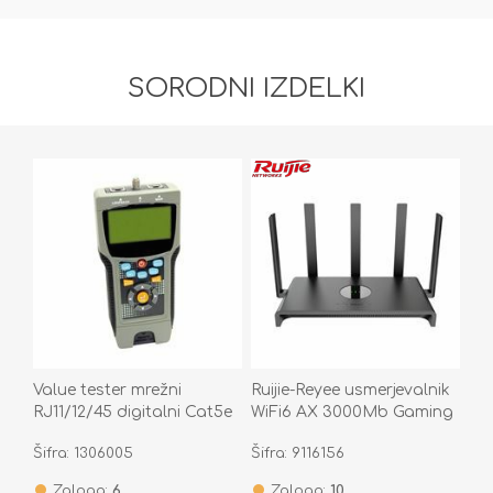
SORODNI IZDELKI
Value tester mrežni
Ruijie-Reyee usmerjevalnik
RJ11/12/45 digitalni Cat5e
WiFi6 AX 3000Mb Gaming
Cat6 Cat6a Coax
RG-EW3000GX PRO
Šifra: 1306005
Šifra: 9116156
13.99.3002-1
Zaloga:
6
Zaloga:
10