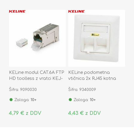
KELine modul CAT.6A FTP
KELine podometna
HD toolless z vratci KEJ-
vtičnica 2x RJ45 kotna
C6A-S-HD
80x80 601140-UP
Šifra: 9090030
Šifra: 9340009
Zaloga:
10+
Zaloga:
10+
4,79 € z DDV
4,43 € z DDV