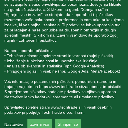
se izvajajo le z vašo privolitvijo. Za posamezna dovoljenja kliknite
na gumb »Nastavitve«. S klikom na gumb "Strinjam se" in
"Sprejmi vse in zapri" se strinjate, da z uporabo t.i. piškotkov
STORITEV ZA STRANKE
razumemo vaše nakupovalne preference in vam tako prikazujemo
izdelke, ki vas najbolj zanimajo. Ti podatki se lahko uporabijo tudi
za prilagajanje naše ponudbe na družbenih omrežjih in drugih
spletnih mestih. S klikom na "Zavrni vse" dovolite uporabo zgolj
SPREMLJAJTE NAS
nujnih - zahtevanih piškotkov.
Nameni uporabe piškotkov:
• Tehnično delovanje spletne strani in varnost (nujni piškotki)
• Izboljšanje funkcionalnosti in uporabniške izkušnje
• Analiza obiskanosti in statistika (npr. Google Analytics)
Blatnica 8, 1236 Trzin
• Prilagojeni oglasi in vsebine (npr. Google Ads, Meta/Facebook)
+386 1 562 21 11
Več informacij o posameznih piškotkih, ponudnikih, namenu in
trajanju najdete na
https://www.techtrade.si/zasebnost-in-piskotki
S sprejemom piškotkov podajate privolitev za njihovo uporabo.
Nastavitve lahko kadarkoli spremenite ali umaknete privolitev.
Upravljalec spletne strani
www.techtrade.si
in vaših osebnih
podatkov je podjetje Tech Trade d.o.o. Trzin.
V podjetju TechTrade Trzin si prizadevamo objavljati
Nastavitve
Zavrni vse
Strinjam se
pravilne in verodostojne podatke. V kolikor na naši