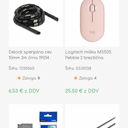
Delock spenjalna cev
Logitech miška M350S
10mm 2m črna 19014
Pebble 2 brezžična
Bluetooth roza 910-007014
Šifra: 1330065
Šifra: 5530138
Zaloga:
8
Zaloga:
4
6,53 € z DDV
25,50 € z DDV