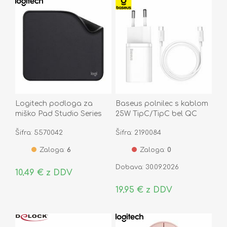
Logitech podloga za
Baseus polnilec s kablom
miško Pad Studio Series
25W TipC/TipC bel QC
grafitna 956-000049
Super Si TZCCSUP-L02
Šifra: 5570042
Šifra: 2190084
Zaloga:
6
Zaloga:
0
Dobava: 30.09.2026
10,49 € z DDV
19,95 € z DDV