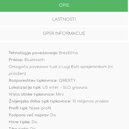
OPIS
LASTNOSTI
GPSR INFORMACIJE
Tehnologija povezovanja:
Brezžična
Priklop:
Bluetooth
Omogoča povezavo tudi z Logi Bolt sprejemnikom (ni
priložen)
Razporeditev tipkovnice:
QWERTY
Lokalizacija tipk:
US inter. - SLO gravura
Vrsta oblike tipkovnice:
Mini
Življenjska doba tipk tipkovnice:
10 milijonov znakov
Profil tipk:
Nizek-profil
Podpora več naprav:
Da
Hitre tipke:
Da