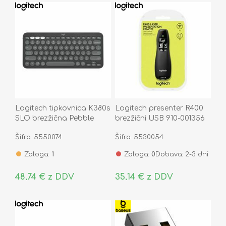
Logitech tipkovnica K380s
Logitech presenter R400
SLO brezžična Pebble
brezžični USB 910-001356
Keys 2 temno siva 920-
Šifra: 5550074
Šifra: 5530054
011851
Zaloga:
1
Zaloga:
0
Dobava: 2-3 dni
48,74 € z DDV
35,14 € z DDV