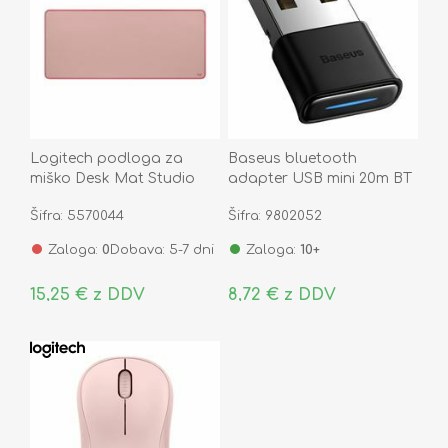
Logitech podloga za
Baseus bluetooth
miško Desk Mat Studio
adapter USB mini 20m BT
Series roza 956-000053
5.0 BA04 ZJBA000001
Šifra: 5570044
Šifra: 9802052
Zaloga:
0
Dobava: 5-7 dni
Zaloga:
10+
15,25 € z DDV
8,72 € z DDV