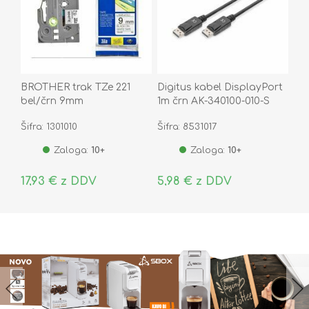
BROTHER trak TZe 221
Digitus kabel DisplayPort
bel/črn 9mm
1m črn AK-340100-010-S
Šifra: 1301010
Šifra: 8531017
Zaloga:
10+
Zaloga:
10+
17,93 € z DDV
5,98 € z DDV