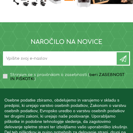
NAROČILO NA NOVICE
Strinjam se s pravilnikom o zasebnosti (
beri ZASEBNOST
IN PIŠKOTKI
)
Osebne podatke zbiramo, obdelujemo in varujemo v skladu s
predpisi, ki urejajo varstvo osebnih podatkov, Zakonom o varstvu
osebnih podatkov, Evropsko uredbo o varstvu osebnih podatkov
INFORMACIJE
ter drugimi zakoni, ki urejajo naše poslovanje. Uporabljamo
piškotke in podobne tehnologije sledenja, da zagotovimo
delovanje spletne strani ter izboljšamo vašo uporabniško izkušnjo.
Del teh piškotkov je nujno potrebnih za delovanje strani, drugi pa
MOJ RAČUN