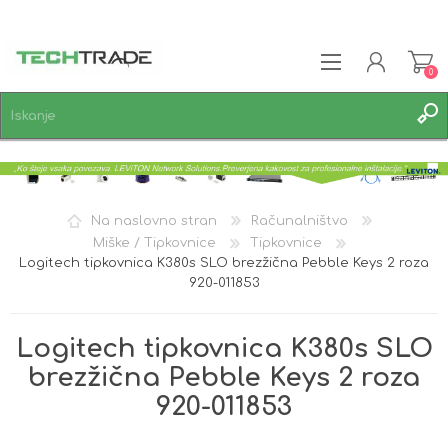
0
REGISTRACIJA
PRIJAVA
SEZNAM ŽELJA
0
Na naslovno stran
Računalništvo
Miške / Tipkovnice
Tipkovnice
Logitech tipkovnica K380s SLO brezžična Pebble Keys 2 roza
920-011853
Logitech tipkovnica K380s SLO
brezžična Pebble Keys 2 roza
920-011853