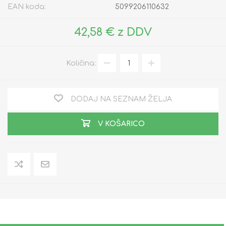
EAN koda:
5099206110632
42,58 € z DDV
Količina:
DODAJ NA SEZNAM ŽELJA
V KOŠARICO