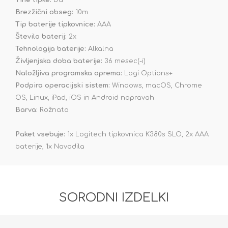
Tihe tipke:
Da
Brezžični obseg:
10m
Tip baterije tipkovnice:
AAA
Število baterij:
2x
Tehnologija baterije:
Alkalna
Življenjska doba baterije:
36 mesec(-i)
Naložljiva programska oprema:
Logi Options+
Podpira operacijski sistem:
Windows, macOS, Chrome
OS, Linux, iPad, iOS in Android napravah
Barva:
Rožnata
Paket vsebuje:
1x Logitech tipkovnica K380s SLO, 2x AAA
baterije, 1x Navodila
SORODNI IZDELKI