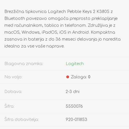
Brezžična tipkovnica Logitech Pebble Keys 2 K380S z
Bluetooth povezavo omogoča preprosto preklapljanje
med računalnikom, tablico in telefonom. Združljiva je z
macOS, Windows, iPadOS, iOS in Android. Kompaktna
zasnova in baterija z do 36 meseci delovanja jo naredita
idealno za vse vaše naprave.
Blagovna znamka:
Logitech
Na voljo:
Zaloga:
0
Dobava:
2-3 dni
Šifra:
5550076
Šifra dobavitelja:
920-011853