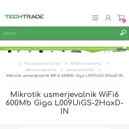
0
REGISTRACIJA
PRIJAVA
SEZNAM ŽELJA
0
Na naslovno stran
Mrežna oprema
Aktivna oprema
Usmerjevalniki
Mikrotik usmerjevalnik WiFi6 600Mb Giga L009UiGS-2HaxD-IN
Mikrotik usmerjevalnik WiFi6
600Mb Giga L009UiGS-2HaxD-
IN