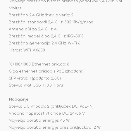
Največja brezžična hitrost prenosa podatkov 2,4 GHz: 574
Mbit/s
Brezžično 2,4 GHz število verig: 2
Brezžični standardi 2,4 GHz: 802.11b/g/n/ax
Antena dBi za 2,4 GHz: 4
Brezžični model čipa 2,4 GHz: IPQ-5018
Brezžična generacija 2,4 GHz: Wi-Fi 6
Hitrost WiFi: AX600
10/100/1000 Ethernet priklop: 8
Giga ethernet priklop s PoE izhodom: 1
SFP vrata: 1 (podprto 2,5G)
Število vrat USB: 1 (3.0 TipA)
Napajanje
Število DC vhodov: 2 (priključek DC, PoE-IN)
Vhodna napetost vtičnice DC: 24-56 V
Največja poraba energije: 45 W
Največja poraba energije brez priključkov: 12 W