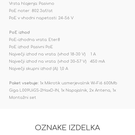
Vrsta hlajenja: Pasivno
PoE noter: 802.3af/at
PoE v vhodni napetosti: 24-56 V
PoE izhod
PoE-izhodna vrata: Eter8
PoE izhod: Pasivni PoE
Največji izhod na vrata: (vhod 18-30 V) 1 A
Največji izhod na vrata: (vhod 30–57 V) 450 mA
Največji skupni izhod (A): 1,0 A
Paket vsebuje:
1x Mikrotik usmerjevalnik Wi-Fi6 600Mb
Giga L009UiGS-2HaxD-IN, 1x Napajalnik, 2x Antena, 1x
Montažni set
OZNAKE IZDELKA