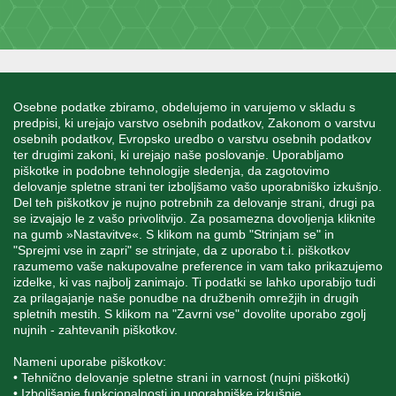
INFORMACIJE
Osebne podatke zbiramo, obdelujemo in varujemo v skladu s
predpisi, ki urejajo varstvo osebnih podatkov, Zakonom o varstvu
osebnih podatkov, Evropsko uredbo o varstvu osebnih podatkov
MOJ RAČUN
ter drugimi zakoni, ki urejajo naše poslovanje. Uporabljamo
piškotke in podobne tehnologije sledenja, da zagotovimo
delovanje spletne strani ter izboljšamo vašo uporabniško izkušnjo.
STORITEV ZA STRANKE
Del teh piškotkov je nujno potrebnih za delovanje strani, drugi pa
se izvajajo le z vašo privolitvijo. Za posamezna dovoljenja kliknite
na gumb »Nastavitve«. S klikom na gumb "Strinjam se" in
"Sprejmi vse in zapri" se strinjate, da z uporabo t.i. piškotkov
SPREMLJAJTE NAS
razumemo vaše nakupovalne preference in vam tako prikazujemo
izdelke, ki vas najbolj zanimajo. Ti podatki se lahko uporabijo tudi
za prilagajanje naše ponudbe na družbenih omrežjih in drugih
spletnih mestih. S klikom na "Zavrni vse" dovolite uporabo zgolj
nujnih - zahtevanih piškotkov.
Blatnica 8, 1236 Trzin
Nameni uporabe piškotkov:
• Tehnično delovanje spletne strani in varnost (nujni piškotki)
+386 1 562 21 11
• Izboljšanje funkcionalnosti in uporabniške izkušnje