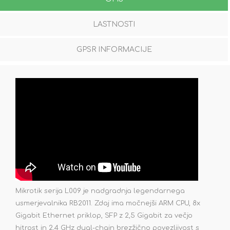
LASTNOSTI
GPSR INFORMACIJE
Mikrotik serija L009 je nadgradnja legendarnega
usmerjevalnika RB2011. Zdaj ima močnejši ARM CPU, 8x
Gigabit Ethernet priklop, SFP z 2,5 Gigabit za večjo
hitrost in 2,4 GHz dual-chain brezžično povezljivost s