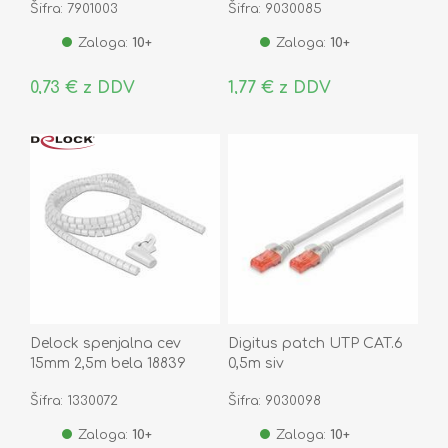
Šifra: 7901003
Šifra: 9030085
Zaloga:
10+
Zaloga:
10+
0,73 € z DDV
1,77 € z DDV
Delock spenjalna cev
Digitus patch UTP CAT.6
15mm 2,5m bela 18839
0,5m siv
Šifra: 1330072
Šifra: 9030098
Zaloga:
10+
Zaloga:
10+