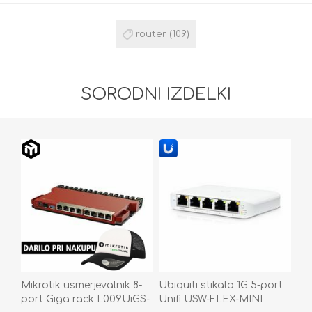
router
(109)
SORODNI IZDELKI
Mikrotik usmerjevalnik 8-
Ubiquiti stikalo 1G 5-port
port Giga rack L009UiGS-
Unifi USW-FLEX-MINI