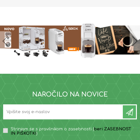
NAROČILO NA NOVICE
Strinjam se s pravilnikom o zasebnosti (
beri ZASEBNOST
IN PIŠKOTKI
)