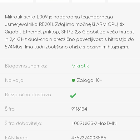
Mikrotik serija L009 je nadgradnja legendarnega
usmerjevalnika RB2011. Zdaj ima močnejši ARM CPU, 8x
Gigabit Ethernet priklop, SFP z 2,5 Gigabit za večjo hitrost
in 2,4 GHz dual-chain brezžično povezljivost s hitrostjo do
574Mbs. Ima tudi izboljšano ohišje s pasivnim hlajenjem.
Blagovna znamka:
Mikrotik
Na voljo:
Zaloga:
10+
Brezplačna dostava
Šifra:
9116134
Šifra dobavitelja:
L009UiGS-2HaxD-IN
EAN koda:
4752224008596