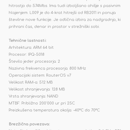
hitrostjo do 574Mbs. Ima tudi izboljšano ohišje s pasivnim
hlajenjem. L009 je do 4-krat hitrejši od RB2011 in ponuja
številne nove funkcije. Je odlična izbira za nadgradnjo, ki
prihrani čas, denar in prostor v strežniški sobi.
Tehnične lastnosti:
Arhitektura: ARM 64 bit
Procesor: IPQ-5018
Število jeder procesorja: 2
Nazivna frekvenca procesorja: 800 MHz
Operacijski sistem: RouterOS v7
Velikost RAM-a: 512 MB
Velikost shranjevanja: 128 MB
Vrsta shranjevanja: NAND
MTBF: Približno 200'000 ur pri 25C
Preizkušena temperatura okolja: -40°C do 70°C
Brezžična povezava: