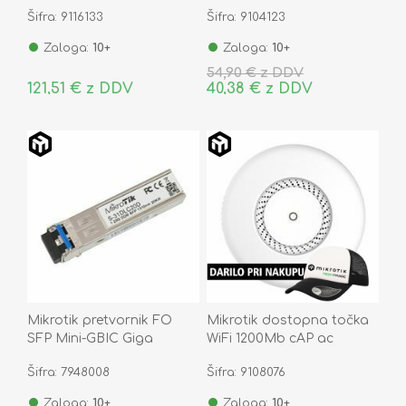
RM
Šifra: 9116133
Šifra: 9104123
Zaloga:
10+
Zaloga:
10+
54,90 € z DDV
121,51 € z DDV
40,38 € z DDV
Mikrotik pretvornik FO
Mikrotik dostopna točka
SFP Mini-GBIC Giga
WiFi 1200Mb cAP ac
Singlemode S-31DLC20D
RBcAPGi-5acD2nD
Šifra: 7948008
Šifra: 9108076
Zaloga:
10+
Zaloga:
10+