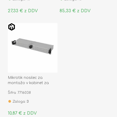
27,33 € z DDV
85,33 € z DDV
Mikrotik nosilec za
montažo v kabinet za
usmerjevalnik RB5009 K-79
Šifra: 7716038
Zaloga:
3
10,87 € z DDV