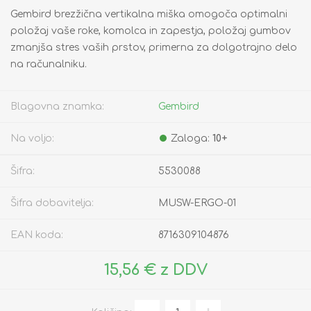
Gembird brezžična vertikalna miška omogoča optimalni
položaj vaše roke, komolca in zapestja, položaj gumbov
zmanjša stres vaših prstov, primerna za dolgotrajno delo
na računalniku.
Blagovna znamka:
Gembird
Na voljo:
Zaloga:
10+
Šifra:
5530088
Šifra dobavitelja:
MUSW-ERGO-01
EAN koda:
8716309104876
15,56 € z DDV