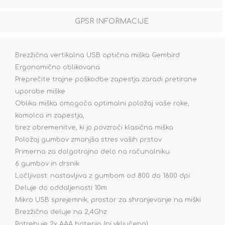
GPSR INFORMACIJE
Brezžična vertikalna USB optična miška Gembird
Ergonomično oblikovana
Preprečite trajne poškodbe zapestja zaradi pretirane
uporabe miške
Oblika miška omogoča optimalni položaj vaše roke,
komolca in zapestja,
brez obremenitve, ki jo povzroči klasična miška
Položaj gumbov zmanjša stres vaših prstov
Primerna za dolgotrajno delo na računalniku
6 gumbov in drsnik
Ločljivost: nastavljiva z gumbom od 800 do 1600 dpi
Deluje do oddaljenosti 10m
Mikro USB sprejemnik, prostor za shranjevanje na miški
Brezžično deluje na 2,4Ghz
Potrebuje 2x AAA baterijo (ni vključena)