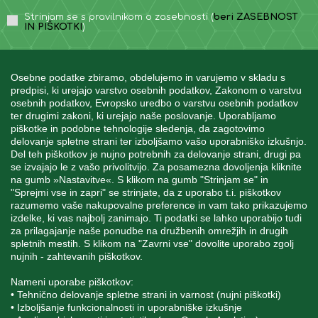
Strinjam se s pravilnikom o zasebnosti (
beri ZASEBNOST
IN PIŠKOTKI
)
Osebne podatke zbiramo, obdelujemo in varujemo v skladu s
predpisi, ki urejajo varstvo osebnih podatkov, Zakonom o varstvu
osebnih podatkov, Evropsko uredbo o varstvu osebnih podatkov
INFORMACIJE
ter drugimi zakoni, ki urejajo naše poslovanje. Uporabljamo
piškotke in podobne tehnologije sledenja, da zagotovimo
delovanje spletne strani ter izboljšamo vašo uporabniško izkušnjo.
Del teh piškotkov je nujno potrebnih za delovanje strani, drugi pa
MOJ RAČUN
se izvajajo le z vašo privolitvijo. Za posamezna dovoljenja kliknite
na gumb »Nastavitve«. S klikom na gumb "Strinjam se" in
"Sprejmi vse in zapri" se strinjate, da z uporabo t.i. piškotkov
STORITEV ZA STRANKE
razumemo vaše nakupovalne preference in vam tako prikazujemo
izdelke, ki vas najbolj zanimajo. Ti podatki se lahko uporabijo tudi
za prilagajanje naše ponudbe na družbenih omrežjih in drugih
spletnih mestih. S klikom na "Zavrni vse" dovolite uporabo zgolj
SPREMLJAJTE NAS
nujnih - zahtevanih piškotkov.
Nameni uporabe piškotkov:
• Tehnično delovanje spletne strani in varnost (nujni piškotki)
• Izboljšanje funkcionalnosti in uporabniške izkušnje