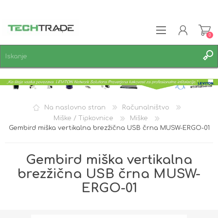
0
REGISTRACIJA
PRIJAVA
SEZNAM ŽELJA
0
Na naslovno stran
Računalništvo
Miške / Tipkovnice
Miške
Gembird miška vertikalna brezžična USB črna MUSW-ERGO-01
Gembird miška vertikalna
brezžična USB črna MUSW-
ERGO-01