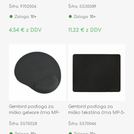
Šifra: 9702006
Šifra: 5530089
Zaloga:
10+
Zaloga:
10+
4,54 € z DDV
11,22 € z DDV
Gembird podloga za
Gembird podloga za
miško gelware črna MP-
miško tekstilna črna MP-S-
GEL-BK
BK
Šifra: 5570028
Šifra: 5570046
Zaloga:
10+
Zaloga:
10+