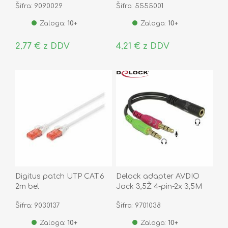
Šifra: 9090029
Šifra: 5555001
Zaloga:
10+
Zaloga:
10+
2,77 € z DDV
4,21 € z DDV
Digitus patch UTP CAT.6
Delock adapter AVDIO
2m bel
Jack 3,5Ž 4-pin-2x 3,5M
stereo CTIA 65459
Šifra: 9030137
Šifra: 9701038
Zaloga:
10+
Zaloga:
10+