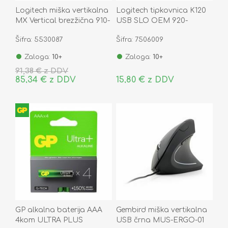
Logitech miška vertikalna
Logitech tipkovnica K120
MX Vertical brezžična 910-
USB SLO OEM 920-
005448
002642
Šifra: 5530087
Šifra: 7506009
Zaloga:
10+
Zaloga:
10+
91,38 € z DDV
85,34 € z DDV
15,80 € z DDV
GP alkalna baterija AAA
Gembird miška vertikalna
4kom ULTRA PLUS
USB črna MUS-ERGO-01