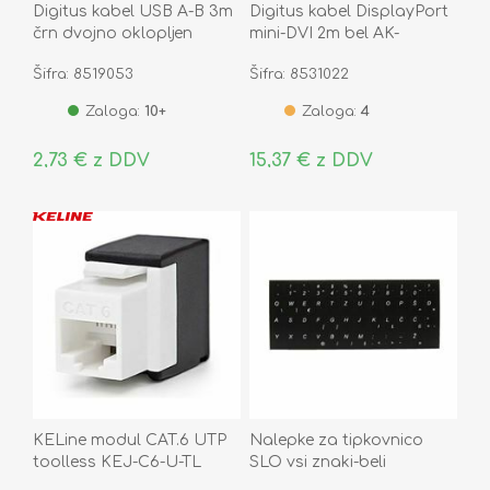
Digitus kabel USB A-B 3m
Digitus kabel DisplayPort
črn dvojno oklopljen
mini-DVI 2m bel AK-
340305-020-W
Šifra: 8519053
Šifra: 8531022
Zaloga:
10+
Zaloga:
4
2,73 € z DDV
15,37 € z DDV
KELine modul CAT.6 UTP
Nalepke za tipkovnico
toolless KEJ-C6-U-TL
SLO vsi znaki-beli