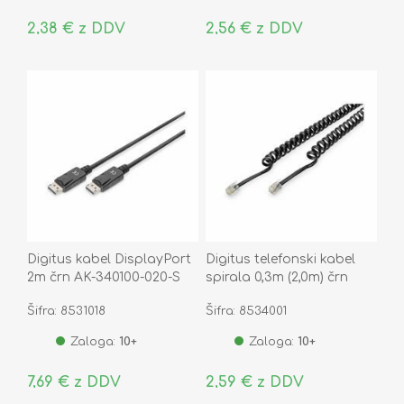
2,38 € z DDV
2,56 € z DDV
Digitus kabel DisplayPort
Digitus telefonski kabel
2m črn AK-340100-020-S
spirala 0,3m (2,0m) črn
Šifra: 8531018
Šifra: 8534001
Zaloga:
10+
Zaloga:
10+
7,69 € z DDV
2,59 € z DDV