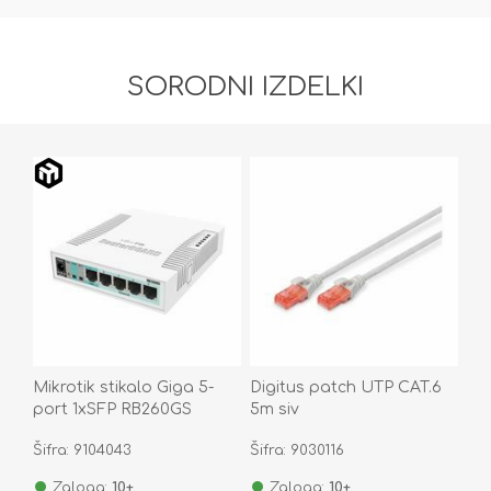
SORODNI IZDELKI
Mikrotik stikalo Giga 5-
Digitus patch UTP CAT.6
port 1xSFP RB260GS
5m siv
CSS106-5G-1S
Šifra: 9104043
Šifra: 9030116
Zaloga:
10+
Zaloga:
10+