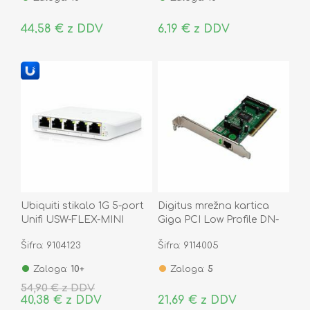
44,58 € z DDV
6,19 € z DDV
Ubiquiti stikalo 1G 5-port
Digitus mrežna kartica
Unifi USW-FLEX-MINI
Giga PCI Low Profile DN-
10110
Šifra: 9104123
Šifra: 9114005
Zaloga:
10+
Zaloga:
5
54,90 € z DDV
40,38 € z DDV
21,69 € z DDV