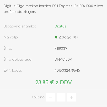
Digitus Giga mrežna kartica PCI Express 10/100/1000 z low
profile adapterjem.
Blagovna znamka:
Digitus
Na voljo:
Zaloga:
10+
Šifra:
9118039
Šifra dobavitelja:
DN-10130-1
EAN koda:
4016032478645
23,85 € z DDV
Količina: