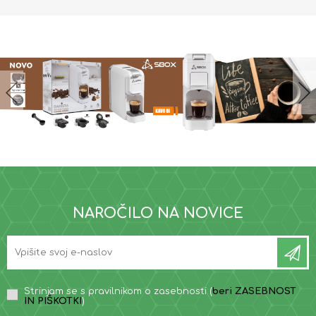
NAROČILO NA NOVICE
Strinjam se s pravilnikom o zasebnosti (
beri ZASEBNOST
IN PIŠKOTKI
)