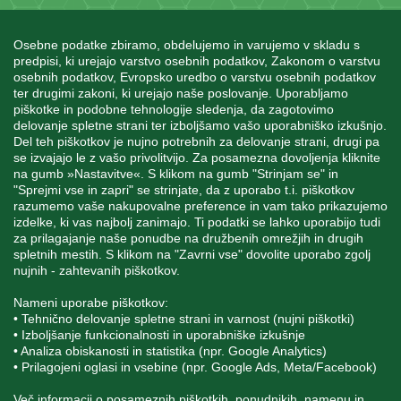
Osebne podatke zbiramo, obdelujemo in varujemo v skladu s
predpisi, ki urejajo varstvo osebnih podatkov, Zakonom o varstvu
osebnih podatkov, Evropsko uredbo o varstvu osebnih podatkov
INFORMACIJE
ter drugimi zakoni, ki urejajo naše poslovanje. Uporabljamo
piškotke in podobne tehnologije sledenja, da zagotovimo
delovanje spletne strani ter izboljšamo vašo uporabniško izkušnjo.
MOJ RAČUN
Del teh piškotkov je nujno potrebnih za delovanje strani, drugi pa
se izvajajo le z vašo privolitvijo. Za posamezna dovoljenja kliknite
na gumb »Nastavitve«. S klikom na gumb "Strinjam se" in
"Sprejmi vse in zapri" se strinjate, da z uporabo t.i. piškotkov
STORITEV ZA STRANKE
razumemo vaše nakupovalne preference in vam tako prikazujemo
izdelke, ki vas najbolj zanimajo. Ti podatki se lahko uporabijo tudi
za prilagajanje naše ponudbe na družbenih omrežjih in drugih
spletnih mestih. S klikom na "Zavrni vse" dovolite uporabo zgolj
SPREMLJAJTE NAS
nujnih - zahtevanih piškotkov.
Nameni uporabe piškotkov:
• Tehnično delovanje spletne strani in varnost (nujni piškotki)
• Izboljšanje funkcionalnosti in uporabniške izkušnje
• Analiza obiskanosti in statistika (npr. Google Analytics)
Blatnica 8, 1236 Trzin
• Prilagojeni oglasi in vsebine (npr. Google Ads, Meta/Facebook)
+386 1 562 21 11
Več informacij o posameznih piškotkih, ponudnikih, namenu in