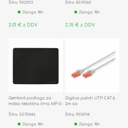
Šifra: 9030113
Šifra: 8519060
Zaloga:
10+
Zaloga:
10+
2,01 € z DDV
2,15 € z DDV
Gembird podloga za
Digitus patch UTP CAT.6
miško tekstilna črna MP-S-
2m siv
BK
Šifra: 5570046
Šifra: 9030114
Zaloga:
10+
Zaloga:
10+