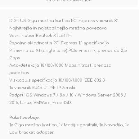
DIGITUS Giga mrežna kartica PCI Express vmesnik X1
Najhitrejša in najstabilnejša mrežna povezava
Vezni nabor Realtek RTL8111H
Popolna skladnost s PCI Express 1.1 specifikacijo
Primerna za X1 (single lane) PCIe vmesnik, prenos do 2,5
Gbps
Avto-detekcija 10/100/1000 Mbps hitrosti prenosa
podatkov
V skladu s specifikacijo 10/100/1.000 IEEE 802.3
1x vmesnik RJ45 UTP/FTP ženski
Podprti OS Windows 7 / 8.x / 10 / Windows Server 2008 /
2016, Linux, VMWare, FreeBSD
Paket vsebuje:
1x Giga mrežno kartico, 1x Medij z gonilniki, 1x Navodila, 1x
Low bracket adapter