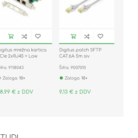
igitus mrežna kartica
Digitus patch SFTP
CIe 2xRJ45 + Low
CAT.6A 5m siv
rofile DN-10132
ifra: 9118043
Šifra: 9007010
Zaloga:
10+
Zaloga:
10+
8,99 € z DDV
9,13 € z DDV
 TUDI