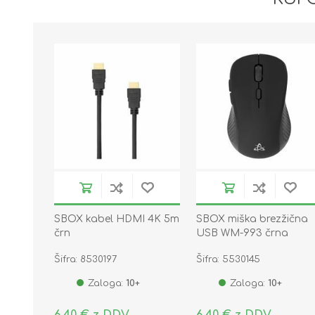
SBOX kabel HDMI 4K 5m
SBOX miška brezžična
črn
USB WM-993 črna
Šifra: 8530197
Šifra: 5530145
Zaloga:
10+
Zaloga:
10+