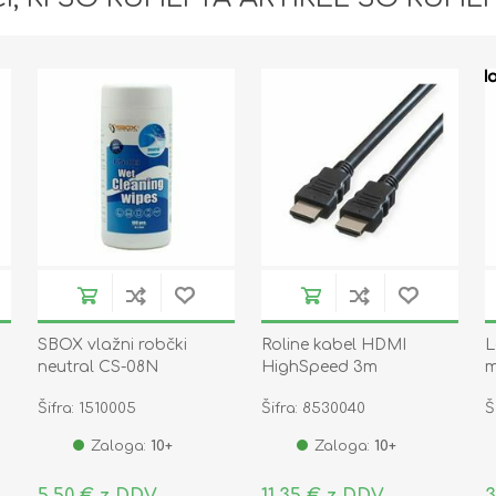
SBOX vlažni robčki
Roline kabel HDMI
L
neutral CS-08N
HighSpeed 3m
m
b
Šifra: 1510005
Šifra: 8530040
Š
Zaloga:
10+
Zaloga:
10+