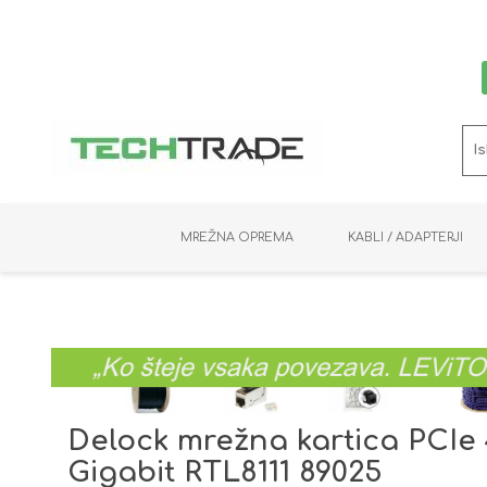
MREŽNA OPREMA
KABLI / ADAPTERJI
RAČUNALNIŠKI VIDEO
PRENOSNIKI / MINI PC
NADZORNE KAMERE
MNOŽILNIKI
NOSILCI
BAKER
SHRANJEVANJE
KVM STIKALA
PODATKOVNI
SNEMALNIKI
NAPAJANJE
OPTIKA
KABLI
Delock mrežna kartica PCIe
Gigabit RTL8111 89025