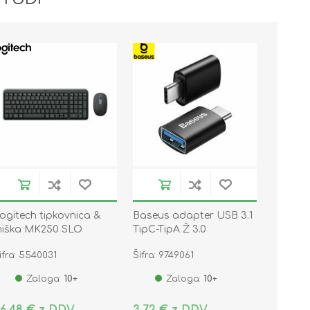
ogitech tipkovnica &
Baseus adapter USB 3.1
iška MK250 SLO
TipC-TipA Ž 3.0
luetooth 920-013519
ZJJQ000001
ifra: 5540031
Šifra: 9749061
Zaloga:
10+
Zaloga:
10+