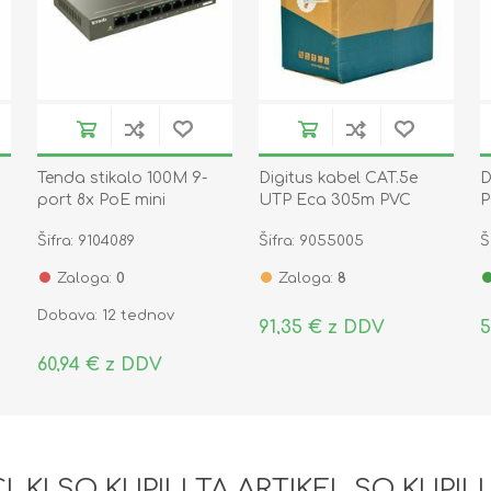
Tenda stikalo 100M 9-
Digitus kabel CAT.5e
D
port 8x PoE mini
UTP Eca 305m PVC
P
kovinsko ohišje
SOHO ACU-4511-305
P
Šifra: 9104089
Šifra: 9055005
Š
TEF1109P-8-63W
Zaloga:
0
Zaloga:
8
Dobava: 12 tednov
91,35 € z DDV
5
60,94 € z DDV
I, KI SO KUPILI TA ARTIKEL SO KUPILI