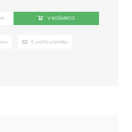
JA
V KOŠARICO