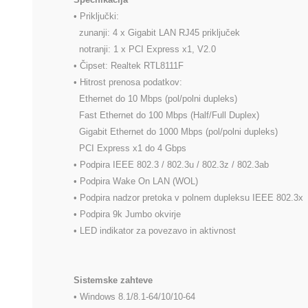
• Priključki:

  zunanji: 4 x Gigabit LAN RJ45 priključek

  notranji: 1 x PCI Express x1, V2.0

• Čipset: Realtek RTL8111F

• Hitrost prenosa podatkov:

  Ethernet do 10 Mbps (pol/polni dupleks)

  Fast Ethernet do 100 Mbps (Half/Full Duplex)

  Gigabit Ethernet do 1000 Mbps (pol/polni dupleks)

  PCI Express x1 do 4 Gbps

• Podpira IEEE 802.3 / 802.3u / 802.3z / 802.3ab

• Podpira Wake On LAN (WOL)

• Podpira nadzor pretoka v polnem dupleksu IEEE 802.3x

• Podpira 9k Jumbo okvirje

• LED indikator za povezavo in aktivnost

Sistemske zahteve
• Windows 8.1/8.1-64/10/10-64
