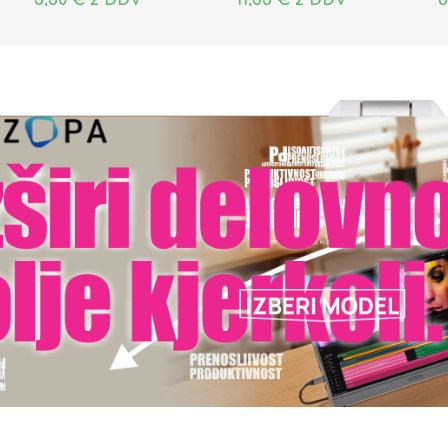
5,50 € z DDV
11,35 € z DDV
3