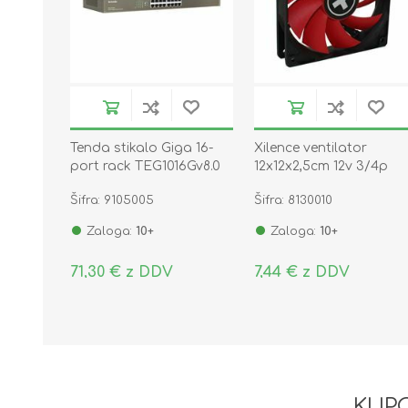
Tenda stikalo Giga 16-
Xilence ventilator
port rack TEG1016Gv8.0
12x12x2,5cm 12v 3/4p
RedWing PWM XF042
Šifra: 9105005
Šifra: 8130010
Zaloga:
10+
Zaloga:
10+
71,30 € z DDV
7,44 € z DDV
KUPC