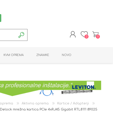
0
0
REGISTRACIJA
KVM OPREMA
ZNAMKE
NOVO
PRIJAVA
MONTAŽNA OPREMA
POTROŠNI MATERIAL
AKTIVNA OPREMA
LINE EXTENDER
PC OPREMA
ADAPTERJI
KARTICE / ČITALCI
BATERIJE / LED
PROGRAMSKA
NAPAJALNI
ORODJA
OPREMA
 oprema
Aktivna oprema
Kartice / Adapterji
Delock mrežna kartica PCIe 4xRJ45 Gigabit RTL8111 89025