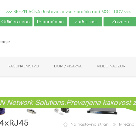
>>> BREZPLAČNA dostava za vsa naročila nad 60€ + DDV <<<
Odlična cena
Priporočamo
Zadnji kosi
Znižano
RAČUNALNIŠTVO
DOM / PISARNA
VIDEO NADZOR
MIŠKE / TIPKOVNICE
PAMETNI DOM
AVDIO / VIDEO
NAPAJALNIKI
KVM KABLI
KABINETI
PISARNIŠKA OPREMA
PRETVORNIKI
AV STIKALA
VTIČNICE
NALEPKE
GAMING
 4xRJ45
Na naslovno stran
Mrežna