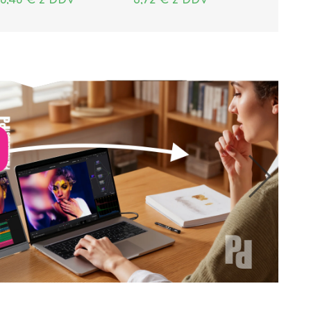
6,48 € z DDV
3,72 € z DDV