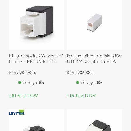
KELine modul CAT.5e UTP
Digitus I člen spojnik RJ45
toolless KEJ-C5E-U-TL
UTP CAT5e plastik AT-A
8/8
Šifra: 9090026
Šifra: 9060004
Zaloga:
10+
Zaloga:
10+
1,81 € z DDV
1,16 € z DDV