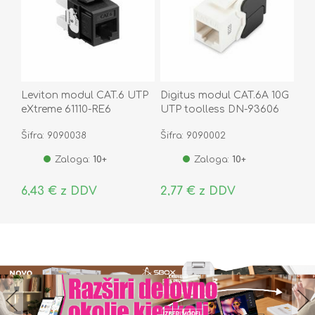
Leviton modul CAT.6 UTP
Digitus modul CAT.6A 10G
eXtreme 61110-RE6
UTP toolless DN-93606
Šifra: 9090038
Šifra: 9090002
Zaloga:
10+
Zaloga:
10+
6,43 € z DDV
2,77 € z DDV