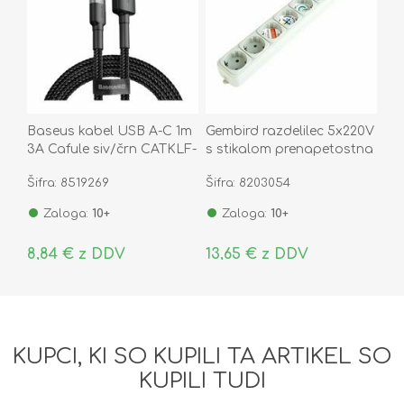
Baseus kabel USB A-C 1m
Gembird razdelilec 5x220V
3A Cafule siv/črn CATKLF-
s stikalom prenapetostna
BG1
zaščita bela 3m SPG3-B-
Šifra: 8519269
Šifra: 8203054
10C
Zaloga:
10+
Zaloga:
10+
8,84 € z DDV
13,65 € z DDV
KUPCI, KI SO KUPILI TA ARTIKEL SO
KUPILI TUDI