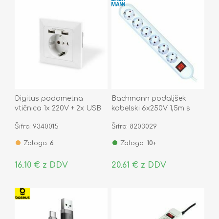
Digitus podometna
Bachmann podaljšek
vtičnica 1x 220V + 2x USB
kabelski 6x250V 1,5m s
2.1A DA-70613
stikalom bel 381.250K
Šifra: 9340015
Šifra: 8203029
Zaloga:
6
Zaloga:
10+
16,10 € z DDV
20,61 € z DDV