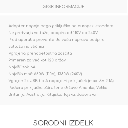
GPSR INFORMACIJE
Adapter napajalnega priključka na europski standard
Ne pretvarja voltaže, podpira od 110V do 240V
Pred uporabo preverite da vaša naprava podpira
voltažo na vtičnici
Vgrajena prenapetostna zaščita
Primeren za več kot 120 držav
Najvišji tok: 6A
Najvišja moč: 660W (110V), 1380W (240V)
Vgrajen 2x USB tip-A napajalni priključek (max. 5V 2.1A)
Podpira priključke: Združene države Amerike, Velika
Britanija, Australija, Kitajska, Tajska, Japonska
SORODNI IZDELKI