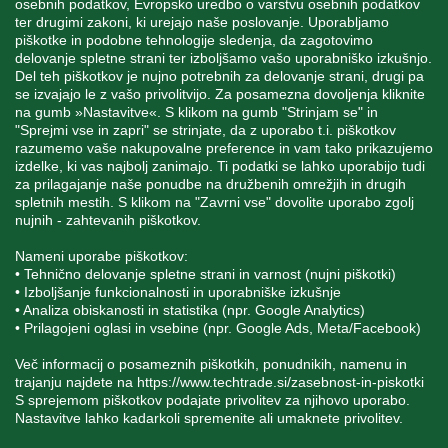
osebnih podatkov, Evropsko uredbo o varstvu osebnih podatkov
MOJ RAČUN
ter drugimi zakoni, ki urejajo naše poslovanje. Uporabljamo
piškotke in podobne tehnologije sledenja, da zagotovimo
delovanje spletne strani ter izboljšamo vašo uporabniško izkušnjo.
STORITEV ZA STRANKE
Del teh piškotkov je nujno potrebnih za delovanje strani, drugi pa
se izvajajo le z vašo privolitvijo. Za posamezna dovoljenja kliknite
na gumb »Nastavitve«. S klikom na gumb "Strinjam se" in
"Sprejmi vse in zapri" se strinjate, da z uporabo t.i. piškotkov
SPREMLJAJTE NAS
razumemo vaše nakupovalne preference in vam tako prikazujemo
izdelke, ki vas najbolj zanimajo. Ti podatki se lahko uporabijo tudi
za prilagajanje naše ponudbe na družbenih omrežjih in drugih
spletnih mestih. S klikom na "Zavrni vse" dovolite uporabo zgolj
nujnih - zahtevanih piškotkov.
Blatnica 8, 1236 Trzin
Nameni uporabe piškotkov:
• Tehnično delovanje spletne strani in varnost (nujni piškotki)
+386 1 562 21 11
• Izboljšanje funkcionalnosti in uporabniške izkušnje
• Analiza obiskanosti in statistika (npr. Google Analytics)
• Prilagojeni oglasi in vsebine (npr. Google Ads, Meta/Facebook)
Več informacij o posameznih piškotkih, ponudnikih, namenu in
trajanju najdete na
https://www.techtrade.si/zasebnost-in-piskotki
S sprejemom piškotkov podajate privolitev za njihovo uporabo.
Nastavitve lahko kadarkoli spremenite ali umaknete privolitev.
V podjetju TechTrade Trzin si prizadevamo objavljati