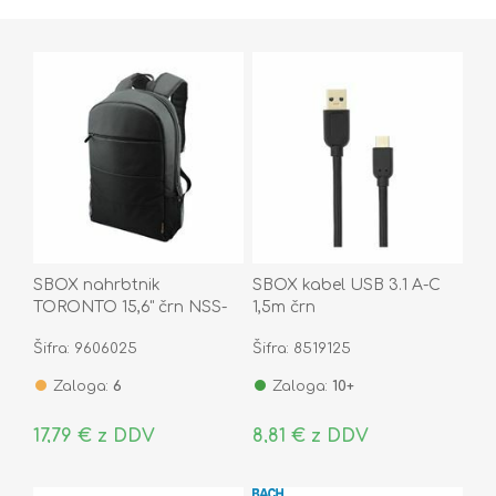
SBOX nahrbtnik
SBOX kabel USB 3.1 A-C
TORONTO 15,6" črn NSS-
1,5m črn
19044
Šifra: 9606025
Šifra: 8519125
Zaloga:
6
Zaloga:
10+
17,79 € z DDV
8,81 € z DDV