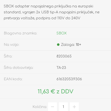
SBOX adapter napajalnega priključka na europski
standard, vgrajen 2x USB tip-A napajalni priključek, ne
pretvarja voltaže, podpira od 110V do 240V
Blagovna znamka:
SBOX
Na voljo:
Zaloga:
10+
Šifra:
8203065
Šifra dobavitelja:
TA-23
EAN koda:
616320539306
11,63 € z DDV
Količina: