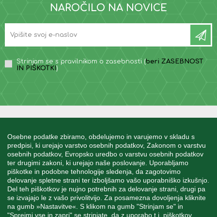
NAROČILO NA NOVICE
Strinjam se s pravilnikom o zasebnosti (
beri ZASEBNOST
IN PIŠKOTKI
)
INFORMACIJE
Osebne podatke zbiramo, obdelujemo in varujemo v skladu s
predpisi, ki urejajo varstvo osebnih podatkov, Zakonom o varstvu
osebnih podatkov, Evropsko uredbo o varstvu osebnih podatkov
MOJ RAČUN
ter drugimi zakoni, ki urejajo naše poslovanje. Uporabljamo
piškotke in podobne tehnologije sledenja, da zagotovimo
delovanje spletne strani ter izboljšamo vašo uporabniško izkušnjo.
STORITEV ZA STRANKE
Del teh piškotkov je nujno potrebnih za delovanje strani, drugi pa
se izvajajo le z vašo privolitvijo. Za posamezna dovoljenja kliknite
na gumb »Nastavitve«. S klikom na gumb "Strinjam se" in
"Sprejmi vse in zapri" se strinjate, da z uporabo t.i. piškotkov