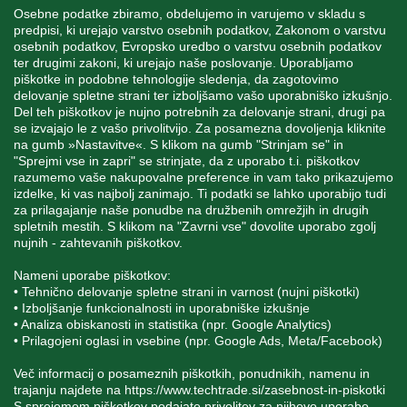
Osebne podatke zbiramo, obdelujemo in varujemo v skladu s
predpisi, ki urejajo varstvo osebnih podatkov, Zakonom o varstvu
osebnih podatkov, Evropsko uredbo o varstvu osebnih podatkov
INFORMACIJE
ter drugimi zakoni, ki urejajo naše poslovanje. Uporabljamo
piškotke in podobne tehnologije sledenja, da zagotovimo
delovanje spletne strani ter izboljšamo vašo uporabniško izkušnjo.
Del teh piškotkov je nujno potrebnih za delovanje strani, drugi pa
MOJ RAČUN
se izvajajo le z vašo privolitvijo. Za posamezna dovoljenja kliknite
na gumb »Nastavitve«. S klikom na gumb "Strinjam se" in
"Sprejmi vse in zapri" se strinjate, da z uporabo t.i. piškotkov
STORITEV ZA STRANKE
razumemo vaše nakupovalne preference in vam tako prikazujemo
izdelke, ki vas najbolj zanimajo. Ti podatki se lahko uporabijo tudi
za prilagajanje naše ponudbe na družbenih omrežjih in drugih
spletnih mestih. S klikom na "Zavrni vse" dovolite uporabo zgolj
SPREMLJAJTE NAS
nujnih - zahtevanih piškotkov.
Nameni uporabe piškotkov:
• Tehnično delovanje spletne strani in varnost (nujni piškotki)
• Izboljšanje funkcionalnosti in uporabniške izkušnje
• Analiza obiskanosti in statistika (npr. Google Analytics)
Blatnica 8, 1236 Trzin
• Prilagojeni oglasi in vsebine (npr. Google Ads, Meta/Facebook)
+386 1 562 21 11
Več informacij o posameznih piškotkih, ponudnikih, namenu in
trajanju najdete na
https://www.techtrade.si/zasebnost-in-piskotki
S sprejemom piškotkov podajate privolitev za njihovo uporabo.