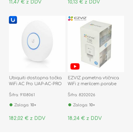
11,47 € z DDV
10,13 € z DDV
Ubiquiti dostopna točka
EZVIZ pametna vtičnica
WiFi AC Pro UAP-AC-PRO
WiFi z merilcem porabe
CS-T30-10B-EU
Šifra: 9108061
Šifra: 8202026
Zaloga:
10+
Zaloga:
10+
182,02 € z DDV
18,24 € z DDV