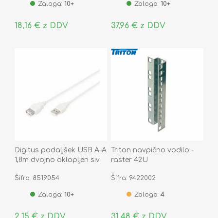
Zaloga:
10+
Zaloga:
10+
18,16 € z DDV
37,96 € z DDV
Digitus podaljšek USB A-A
Triton navpično vodilo -
1,8m dvojno oklopljen siv
raster 42U
Šifra: 8519054
Šifra: 9422002
Zaloga:
10+
Zaloga:
4
2,15 € z DDV
31,48 € z DDV