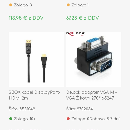
Zaloga:
3
Zaloga:
1
113,95 € z DDV
67,28 € z DDV
SBOX kabel DisplayPort-
Delock adapter VGA M -
HDMI 2m
VGA Ž kotni 270° 65247
Šifra: 8531049
Šifra: 9702034
Zaloga:
10+
Zaloga:
0
Dobava: 5-7 dni