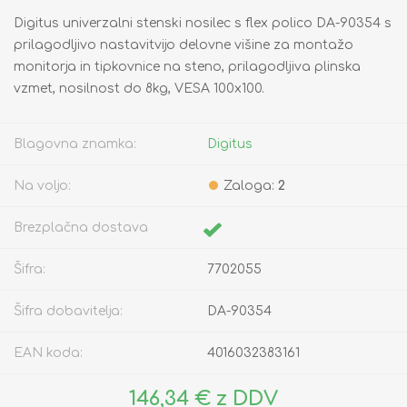
Digitus univerzalni stenski nosilec s flex polico DA-90354 s
prilagodljivo nastavitvijo delovne višine za montažo
monitorja in tipkovnice na steno, prilagodljiva plinska
vzmet, nosilnost do 8kg, VESA 100x100.
Blagovna znamka:
Digitus
Na voljo:
Zaloga:
2
Brezplačna dostava
Šifra:
7702055
Šifra dobavitelja:
DA-90354
EAN koda:
4016032383161
146,34 € z DDV