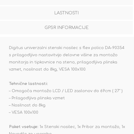
LASTNOSTI
GPSR INFORMACIJE
Digitus univerzalni stenski nosilec s flex polico DA-90354
s prilagodljivo nastavitvijo delovne višine za montažo
monitorja in tipkovnice na steno, prilagodljiva plinska
vzmet, nosilnost do 8kg, VESA 100x100.
Tehnične lastnosti:
– Omogoča montažo LCD / LED zaslonov do 69cm ( 27" )
– Prilagodljiva plinska vzmet
– Nosilnost do 8kg
– VESA 100x100
Paket vsebuje:
1x Stenski nosilec, 1x Pribor za montažo, 1x