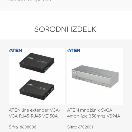
Navodila za uporabo
SORODNI IZDELKI
ATEN line extender VGA-
ATEN množilnik SVGA
VGA RJ45-RJ45 VE150A
4mon-1pc 350mhz VS94A
Šifra: 8608008
Šifra: 8702001