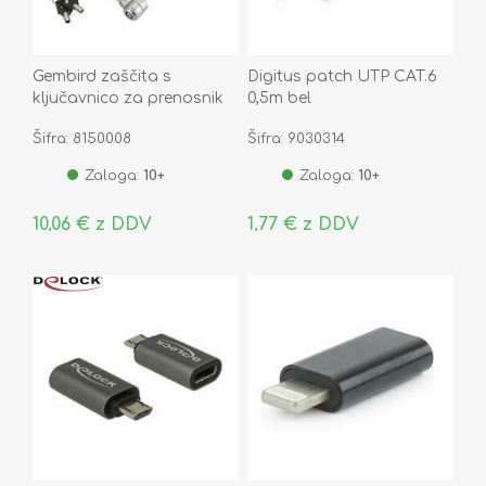
Gembird zaščita s
Digitus patch UTP CAT.6
ključavnico za prenosnik
0,5m bel
srebrna 1,8m
Šifra: 8150008
Šifra: 9030314
Zaloga:
10+
Zaloga:
10+
10,06 € z DDV
1,77 € z DDV