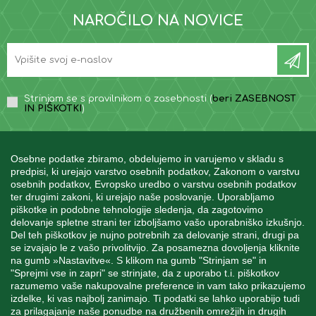
NAROČILO NA NOVICE
Strinjam se s pravilnikom o zasebnosti (
beri ZASEBNOST
IN PIŠKOTKI
)
Osebne podatke zbiramo, obdelujemo in varujemo v skladu s
predpisi, ki urejajo varstvo osebnih podatkov, Zakonom o varstvu
osebnih podatkov, Evropsko uredbo o varstvu osebnih podatkov
INFORMACIJE
ter drugimi zakoni, ki urejajo naše poslovanje. Uporabljamo
piškotke in podobne tehnologije sledenja, da zagotovimo
delovanje spletne strani ter izboljšamo vašo uporabniško izkušnjo.
Del teh piškotkov je nujno potrebnih za delovanje strani, drugi pa
MOJ RAČUN
se izvajajo le z vašo privolitvijo. Za posamezna dovoljenja kliknite
na gumb »Nastavitve«. S klikom na gumb "Strinjam se" in
"Sprejmi vse in zapri" se strinjate, da z uporabo t.i. piškotkov
STORITEV ZA STRANKE
razumemo vaše nakupovalne preference in vam tako prikazujemo
izdelke, ki vas najbolj zanimajo. Ti podatki se lahko uporabijo tudi
za prilagajanje naše ponudbe na družbenih omrežjih in drugih