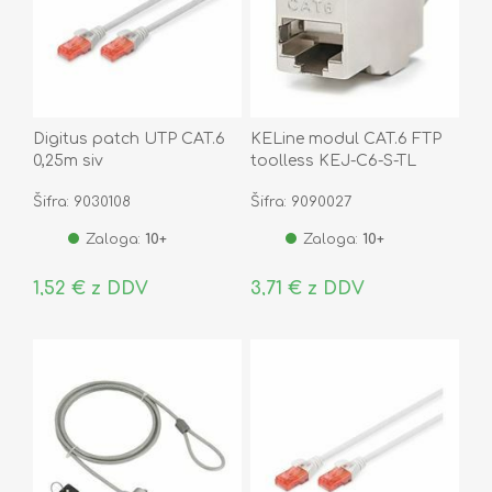
Digitus patch UTP CAT.6
KELine modul CAT.6 FTP
0,25m siv
toolless KEJ-C6-S-TL
Šifra: 9030108
Šifra: 9090027
Zaloga:
10+
Zaloga:
10+
1,52 € z DDV
3,71 € z DDV