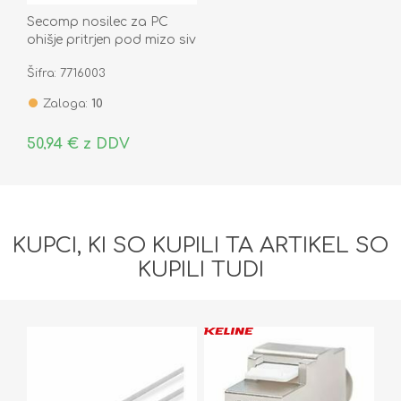
Secomp nosilec za PC
ohišje pritrjen pod mizo siv
17.03.1128
Šifra: 7716003
Zaloga:
10
50,94 € z DDV
KUPCI, KI SO KUPILI TA ARTIKEL SO
KUPILI TUDI