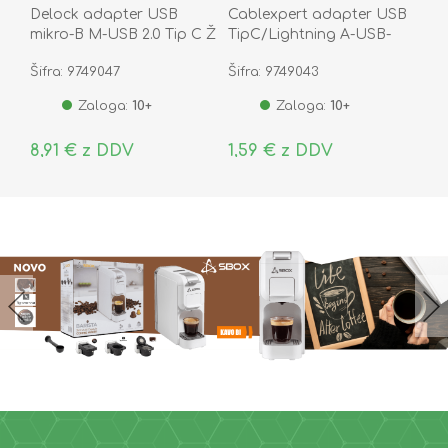
Delock adapter USB
Cablexpert adapter USB
mikro-B M-USB 2.0 Tip C Ž
TipC/Lightning A-USB-
65927
CF8PM-01
Šifra: 9749047
Šifra: 9749043
Zaloga:
10+
Zaloga:
10+
8,91 € z DDV
1,59 € z DDV