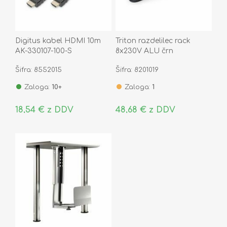
Digitus kabel HDMI 10m
Triton razdelilec rack
AK-330107-100-S
8x230V ALU črn
Šifra: 8552015
Šifra: 8201019
Zaloga:
10+
Zaloga:
1
18,54 € z DDV
48,68 € z DDV