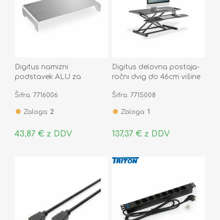
Digitus namizni
Digitus delovna postaja-
podstavek ALU za
ročni dvig do 46cm višine
monitor srebrn DA-90369
črna DA-90380-1
Šifra: 7716006
Šifra: 7715008
Zaloga:
2
Zaloga:
1
43,87 € z DDV
137,37 € z DDV