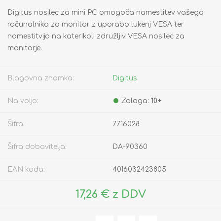
Digitus nosilec za mini PC omogoča namestitev vašega
računalnika za monitor z uporabo lukenj VESA ter
namestitvijo na katerikoli združljiv VESA nosilec za
monitorje.
Blagovna znamka:
Digitus
Na voljo:
Zaloga:
10+
Šifra:
7716028
Šifra dobavitelja:
DA-90360
EAN koda:
4016032423805
17,26 € z DDV