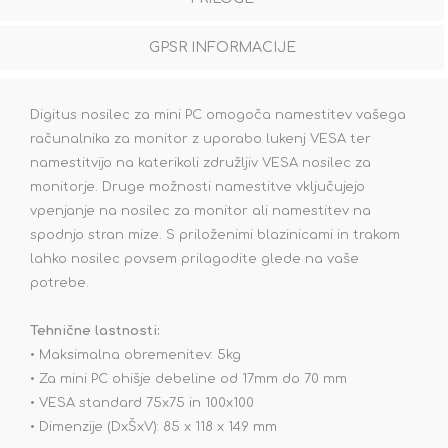
GPSR INFORMACIJE
Digitus nosilec za mini PC omogoča namestitev vašega
računalnika za monitor z uporabo lukenj VESA ter
namestitvijo na katerikoli združljiv VESA nosilec za
monitorje. Druge možnosti namestitve vključujejo
vpenjanje na nosilec za monitor ali namestitev na
spodnjo stran mize. S priloženimi blazinicami in trakom
lahko nosilec povsem prilagodite glede na vaše
potrebe.
Tehnične lastnosti:
• Maksimalna obremenitev: 5kg
• Za mini PC ohišje debeline od 17mm do 70 mm
• VESA standard 75x75 in 100x100
• Dimenzije (DxŠxV): 85 x 118 x 149 mm