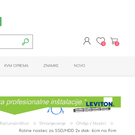
0
0
REGISTRACIJA
KVM OPREMA
ZNAMKE
NOVO
PRIJAVA
MONTAŽNA OPREMA
POTROŠNI MATERIAL
AKTIVNA OPREMA
LINE EXTENDER
PC OPREMA
ADAPTERJI
KARTICE / ČITALCI
BATERIJE / LED
PROGRAMSKA
NAPAJALNI
ORODJA
OPREMA
Računalništvo
Shranjevanje
Ohišja / Nosilci
Roline nosilec za SSD/HDD 2x disk- 6cm na 9cm