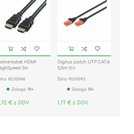
oline kabel HDMI
Digitus patch UTP CAT.6
ighSpeed 2m
0,5m črn
ifra: 8530048
Šifra: 9030093
Zaloga:
10+
Zaloga:
10+
,72 € z DDV
1,77 € z DDV