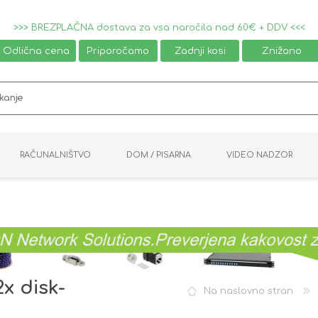
>>> BREZPLAČNA dostava za vsa naročila nad 60€ + DDV <<<
Odlična cena
Priporočamo
Zadnji kosi
Znižano
RAČUNALNIŠTVO
DOM / PISARNA
VIDEO NADZOR
MIŠKE / TIPKOVNICE
PAMETNI DOM
AVDIO / VIDEO
NAPAJALNIKI
KVM KABLI
KABINETI
PISARNIŠKA OPREMA
PRETVORNIKI
AV STIKALA
VTIČNICE
NALEPKE
GAMING
x disk-
Na naslovno stran