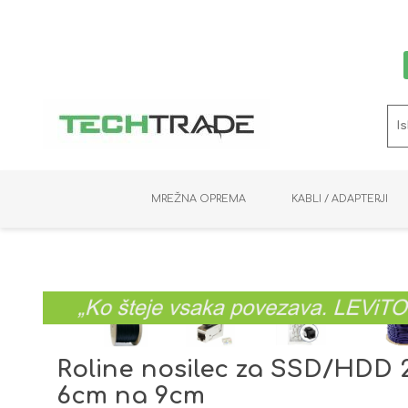
MREŽNA OPREMA
KABLI / ADAPTERJI
RAČUNALNIŠKI VIDEO
PRENOSNIKI / MINI PC
NADZORNE KAMERE
MNOŽILNIKI
NOSILCI
BAKER
SHRANJEVANJE
KVM STIKALA
PODATKOVNI
SNEMALNIKI
NAPAJANJE
OPTIKA
KABLI
Roline nosilec za SSD/HDD 2
6cm na 9cm