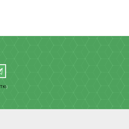
TKI
)