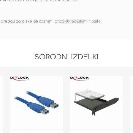
dih diskov v 9cm (3.5") prostor v ohišju
edali za diske ali raznimi protivibracijskimi nosilci
SORODNI IZDELKI