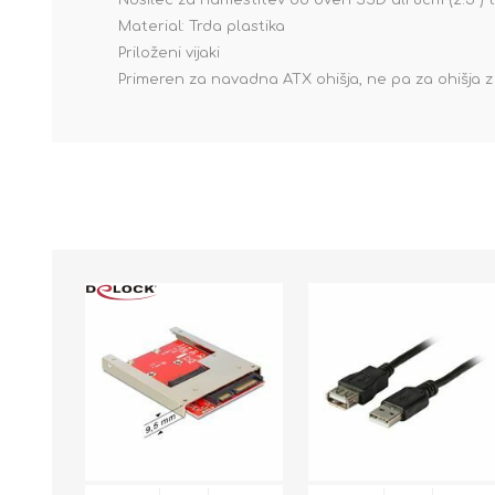
Nosilec za namestitev do dveh SSD ali 6cm (2.5") tr
Material: Trda plastika
Priloženi vijaki
Primeren za navadna ATX ohišja, ne pa za ohišja z pr