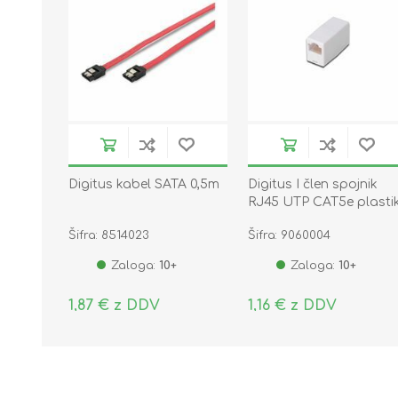
Digitus kabel SATA 0,5m
Digitus I člen spojnik
RJ45 UTP CAT5e plasti
AT-A 8/8
Šifra: 8514023
Šifra: 9060004
Zaloga:
10+
Zaloga:
10+
1,87 € z DDV
1,16 € z DDV