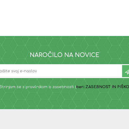
NAROČILO NA NOVICE
Strinjam se s pravilnikom o zasebnosti (
beri ZASEBNOST IN PIŠKO