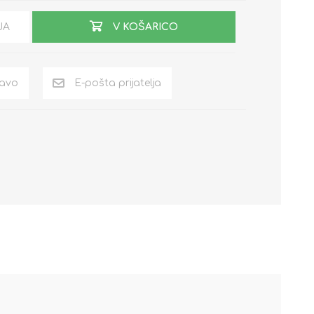
JA
V KOŠARICO