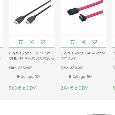
Digitus kabel HDMI 2m
Digitus kabel SATA kotni
R
k
UHD 4K AK-330107-020-S
90° 0,5m
H
Šifra: 8552012
Šifra: 8514021
Š
Zaloga:
10+
Zaloga:
10+
5,00 € z DDV
2,04 € z DDV
8