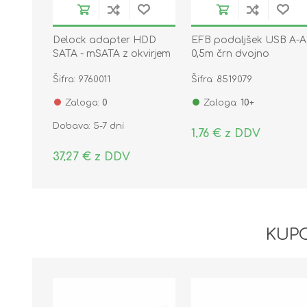
Delock adapter HDD
EFB podaljšek USB A-A
SATA - mSATA z okvirjem
0,5m črn dvojno
6cm 61892
oklopljen K5248SW.0,5V
Šifra: 9760011
Šifra: 8519079
Zaloga:
0
Zaloga:
10+
Dobava: 5-7 dni
1,76 € z DDV
37,27 € z DDV
KUPC