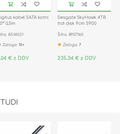
igitus kabel SATA kotni
Seagate SkyHawk 4TB
0° 0,5m
trdi disk 9cm 5900
256MB SATA
ifra: 8514021
Šifra: 8907160
ST4000VX016
Zaloga:
10+
Zaloga:
7
,04 € z DDV
235,34 € z DDV
 TUDI