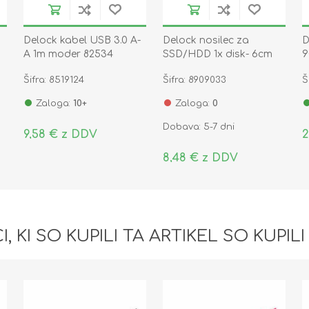
Delock kabel USB 3.0 A-
Delock nosilec za
D
A 1m moder 82534
SSD/HDD 1x disk- 6cm
9
2
PC Slot 18212
Šifra: 8519124
Šifra: 8909033
Š
Zaloga:
10+
Zaloga:
0
Dobava: 5-7 dni
9,58 € z DDV
2
8,48 € z DDV
I, KI SO KUPILI TA ARTIKEL SO KUPILI