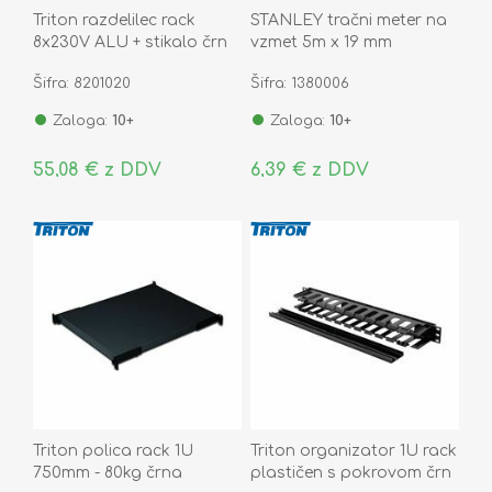
Triton razdelilec rack
STANLEY tračni meter na
8x230V ALU + stikalo črn
vzmet 5m x 19 mm
Šifra: 8201020
Šifra: 1380006
Zaloga:
10+
Zaloga:
10+
55,08 € z DDV
6,39 € z DDV
Triton polica rack 1U
Triton organizator 1U rack
750mm - 80kg črna
plastičen s pokrovom črn