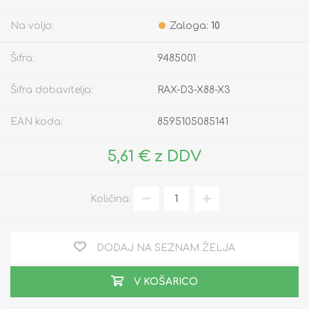
Na voljo:
Zaloga:
10
Šifra:
9485001
Šifra dobavitelja:
RAX-D3-X88-X3
EAN koda:
8595105085141
5,61 € z DDV
Količina:
DODAJ NA SEZNAM ŽELJA
V KOŠARICO