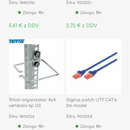
Šifra: 9485016
Šifra: 9030151
Zaloga:
10+
Zaloga:
10+
5,61 € z DDV
2,73 € z DDV
Triton organizator 4x4
Digitus patch UTP CAT.6
vertikalni tip D3
2m moder
Šifra: 9416026
Šifra: 9030158
Zaloga:
10+
Zaloga:
10+