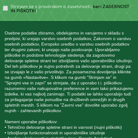
Strinjam se s pravilnikom o zasebnosti (
beri ZASEBNOST
IN PIŠKOTKI
)
Osebne podatke zbiramo, obdelujemo in varujemo v skladu s
predpisi, ki urejajo varstvo osebnih podatkov, Zakonom o varstvu
osebnih podatkov, Evropsko uredbo o varstvu osebnih podatkov
INFORMACIJE
ter drugimi zakoni, ki urejajo naše poslovanje. Uporabljamo
piškotke in podobne tehnologije sledenja, da zagotovimo
delovanje spletne strani ter izboljšamo vašo uporabniško izkušnjo.
Del teh piškotkov je nujno potrebnih za delovanje strani, drugi pa
MOJ RAČUN
se izvajajo le z vašo privolitvijo. Za posamezna dovoljenja kliknite
na gumb »Nastavitve«. S klikom na gumb "Strinjam se" in
"Sprejmi vse in zapri" se strinjate, da z uporabo t.i. piškotkov
STORITEV ZA STRANKE
razumemo vaše nakupovalne preference in vam tako prikazujemo
izdelke, ki vas najbolj zanimajo. Ti podatki se lahko uporabijo tudi
za prilagajanje naše ponudbe na družbenih omrežjih in drugih
spletnih mestih. S klikom na "Zavrni vse" dovolite uporabo zgolj
SPREMLJAJTE NAS
nujnih - zahtevanih piškotkov.
Nameni uporabe piškotkov:
• Tehnično delovanje spletne strani in varnost (nujni piškotki)
• Izboljšanje funkcionalnosti in uporabniške izkušnje