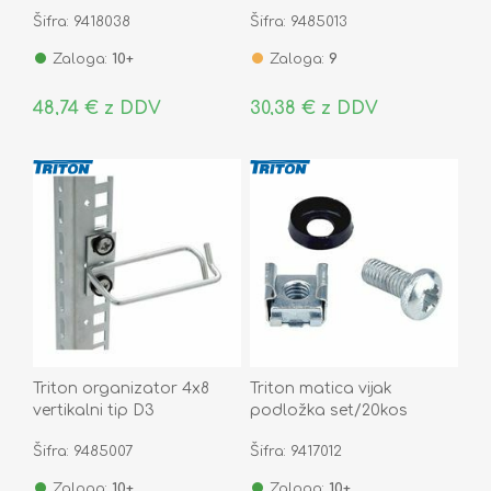
Šifra: 9418038
Šifra: 9485013
Zaloga:
10+
Zaloga:
9
48,74 € z DDV
30,38 € z DDV
Triton organizator 4x8
Triton matica vijak
vertikalni tip D3
podložka set/20kos
Šifra: 9485007
Šifra: 9417012
Zaloga:
10+
Zaloga:
10+