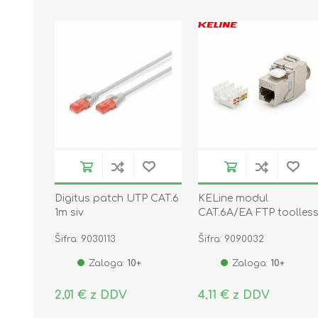
Digitus patch UTP CAT.6
KELine modul
1m siv
CAT.6A/EA FTP toolles
KEJ-CEA-S-10G
Šifra: 9030113
Šifra: 9090032
Zaloga:
10+
Zaloga:
10+
2,01 € z DDV
4,11 € z DDV