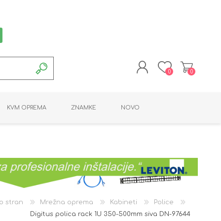
0
0
REGISTRACIJA
KVM OPREMA
ZNAMKE
NOVO
PRIJAVA
MONTAŽNA OPREMA
POTROŠNI MATERIAL
AKTIVNA OPREMA
LINE EXTENDER
PC OPREMA
ADAPTERJI
KARTICE / ČITALCI
BATERIJE / LED
PROGRAMSKA
NAPAJALNI
ORODJA
OPREMA
o stran
Mrežna oprema
Kabineti
Police
Digitus polica rack 1U 350-500mm siva DN-97644