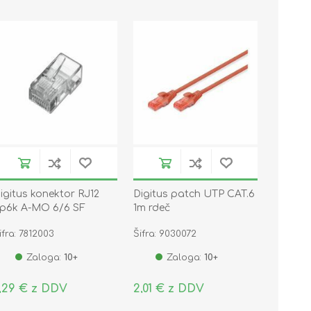
igitus konektor RJ12
Digitus patch UTP CAT.6
p6k A-MO 6/6 SF
1m rdeč
ifra: 7812003
Šifra: 9030072
Zaloga:
10+
Zaloga:
10+
,29 € z DDV
2,01 € z DDV