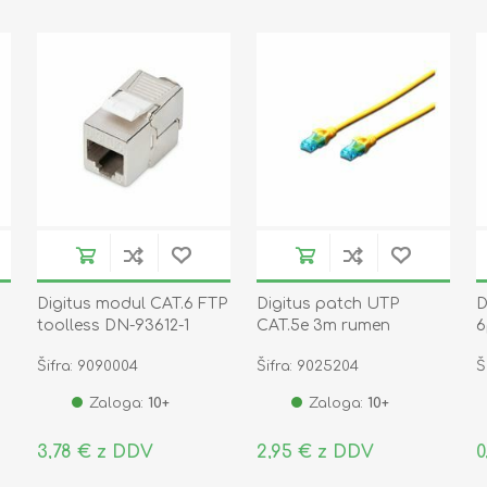
Digitus modul CAT.6 FTP
Digitus patch UTP
D
s
toolless DN-93612-1
CAT.5e 3m rumen
6
Šifra: 9090004
Šifra: 9025204
Š
Zaloga:
10+
Zaloga:
10+
3,78 € z DDV
2,95 € z DDV
0