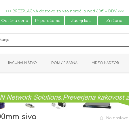
>>> BREZPLAČNA dostava za vsa naročila nad 60€ + DDV <<<
Odlična cena
Priporočamo
Zadnji kosi
Znižano
RAČUNALNIŠTVO
DOM / PISARNA
VIDEO NADZOR
MIŠKE / TIPKOVNICE
PAMETNI DOM
AVDIO / VIDEO
NAPAJALNIKI
KVM KABLI
KABINETI
PISARNIŠKA OPREMA
PRETVORNIKI
AV STIKALA
VTIČNICE
NALEPKE
GAMING
500mm siva
Na naslovn