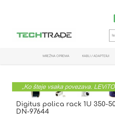
MREŽNA OPREMA
KABLI / ADAPTERJI
RAČUNALNIŠKI VIDEO
PRENOSNIKI / MINI PC
NADZORNE KAMERE
MNOŽILNIKI
NOSILCI
BAKER
SHRANJEVANJE
KVM STIKALA
PODATKOVNI
SNEMALNIKI
NAPAJANJE
OPTIKA
KABLI
Digitus polica rack 1U 350-
DN-97644