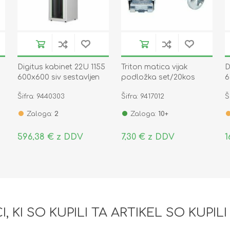
Digitus kabinet 22U 1155
Triton matica vijak
D
600x600 siv sestavljen
podložka set/20kos
6
DN-19 22U-6/6-D
s
Šifra: 9440303
Šifra: 9417012
Š
E
Zaloga:
2
Zaloga:
10+
596,38 € z DDV
7,30 € z DDV
1
I, KI SO KUPILI TA ARTIKEL SO KUPILI