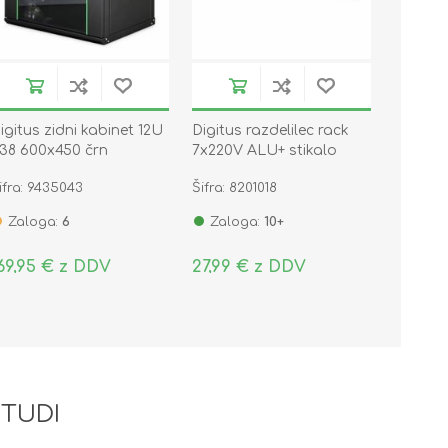
igitus zidni kabinet 12U
Digitus razdelilec rack
38 600x450 črn
7x220V ALU+ stikalo
estavljen DN-19 12-U-
črno/siv DN-95402
ifra: 9435043
Šifra: 8201018
C-SW
Zaloga:
6
Zaloga:
10+
69,95 € z DDV
27,99 € z DDV
 TUDI