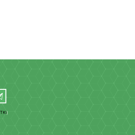
TKI
)