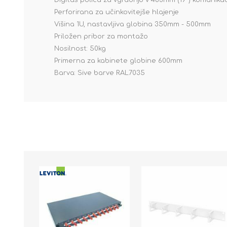
Digitus polica za vgradnjo v 483mm (19˝) komunika
Perforirana za učinkovitejše hlajenje
Višina 1U, nastavljiva globina 350mm - 500mm
Priložen pribor za montažo
Nosilnost: 50kg
Primerna za kabinete globine 600mm
Barva: Sive barve RAL7035