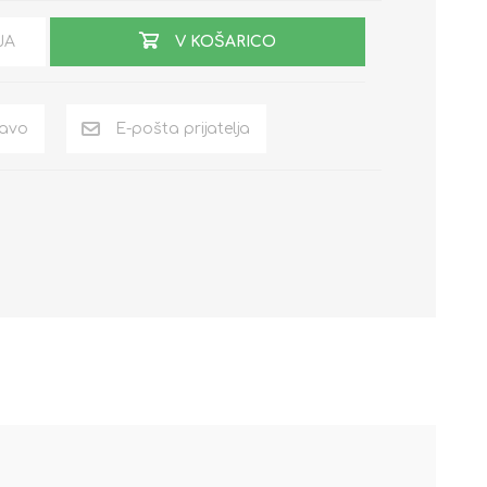
JA
V KOŠARICO