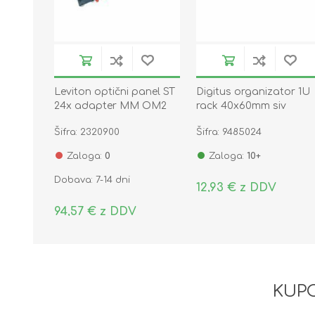
Leviton optični panel ST
Digitus organizator 1U
24x adapter MM OM2
rack 40x60mm siv
FPCC1SXMM24ST2
kovinski DN-97601
Šifra: 2320900
Šifra: 9485024
Zaloga:
0
Zaloga:
10+
Dobava: 7-14 dni
12,93 € z DDV
94,57 € z DDV
KUPC