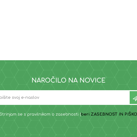
NAROČILO NA NOVICE
Strinjam se s pravilnikom o zasebnosti (
beri ZASEBNOST IN PIŠKO