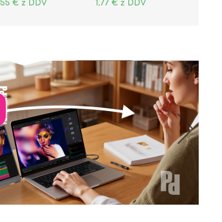
,55 € z DDV
1,77 € z DDV