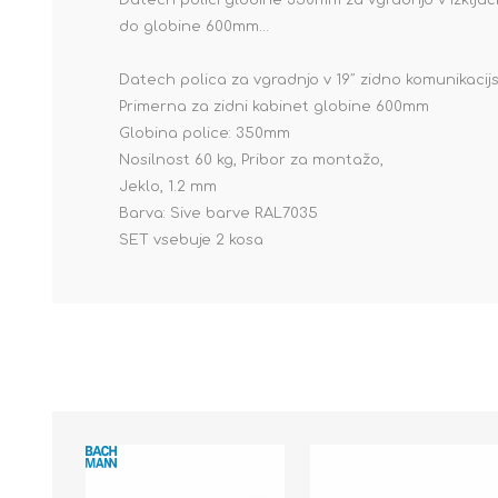
Datech polici globine 350mm za vgradnjo v izklju
do globine 600mm...
Datech polica za vgradnjo v 19˝ zidno komunikaci
Primerna za zidni kabinet globine 600mm
Globina police: 350mm
Nosilnost 60 kg, Pribor za montažo,
Jeklo, 1.2 mm
Barva: Sive barve RAL7035
SET vsebuje 2 kosa