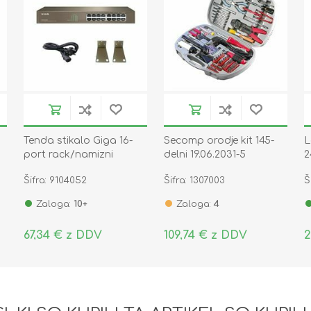
Tenda stikalo Giga 16-
Secomp orodje kit 145-
L
port rack/namizni
delni 19.06.2031-5
2
TEG1016D
F
Šifra: 9104052
Šifra: 1307003
Š
Zaloga:
10+
Zaloga:
4
67,34 € z DDV
109,74 € z DDV
2