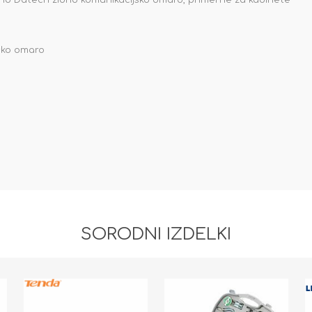
čno Datech zidno komunikacijsko omaro, primerne za kabinete
jsko omaro
SORODNI IZDELKI