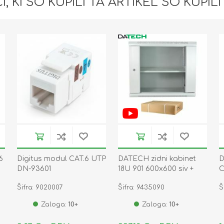
I, KI SO KUPILI TA ARTIKEL SO KUPILI
6
Digitus modul CAT.6 UTP
DATECH zidni kabinet
D
DN-93601
18U 901 600x600 siv +
C
polica DP.6618.9000
Šifra: 9020007
Šifra: 9435090
Š
Zaloga:
10+
Zaloga:
10+