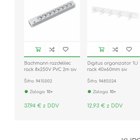
Bachmann razdelilec
Digitus organizator 1U
rack 8x250V PVC 2m siv
rack 40x60mm siv
333.601
kovinski DN-97601
Šifra: 9415002
Šifra: 9485024
Zaloga:
10+
Zaloga:
10+
37,94 € z DDV
12,93 € z DDV