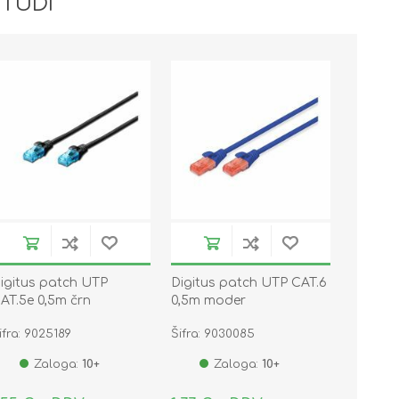
 TUDI
igitus patch UTP
Digitus patch UTP CAT.6
AT.5e 0,5m črn
0,5m moder
ifra: 9025189
Šifra: 9030085
Zaloga:
10+
Zaloga:
10+