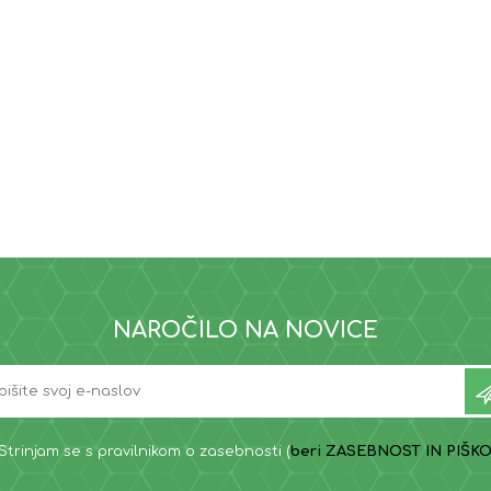
NAROČILO NA NOVICE
Strinjam se s pravilnikom o zasebnosti (
beri ZASEBNOST IN PIŠKO