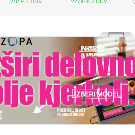
2,07 € z DDV
227,10 € z DDV
1