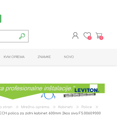
0
0
REGISTRACIJA
KVM OPREMA
ZNAMKE
NOVO
PRIJAVA
MONTAŽNA OPREMA
POTROŠNI MATERIAL
AKTIVNA OPREMA
LINE EXTENDER
PC OPREMA
ADAPTERJI
KARTICE / ČITALCI
BATERIJE / LED
PROGRAMSKA
NAPAJALNI
ORODJA
OPREMA
o stran
Mrežna oprema
Kabineti
Police
CH polica za zidni kabinet 600mm 2kos siva FS.0060.9000