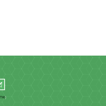
TKI
)