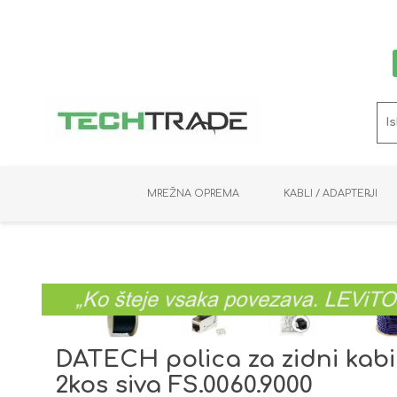
MREŽNA OPREMA
KABLI / ADAPTERJI
RAČUNALNIŠKI VIDEO
PRENOSNIKI / MINI PC
NADZORNE KAMERE
MNOŽILNIKI
NOSILCI
BAKER
SHRANJEVANJE
KVM STIKALA
PODATKOVNI
SNEMALNIKI
NAPAJANJE
OPTIKA
KABLI
DATECH polica za zidni kab
2kos siva FS.0060.9000