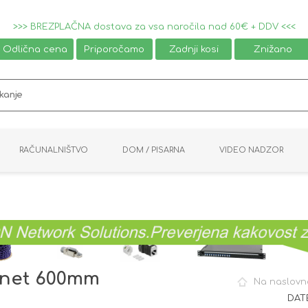
>>> BREZPLAČNA dostava za vsa naročila nad 60€ + DDV <<<
Odlična cena
Priporočamo
Zadnji kosi
Znižano
RAČUNALNIŠTVO
DOM / PISARNA
VIDEO NADZOR
MIŠKE / TIPKOVNICE
PAMETNI DOM
AVDIO / VIDEO
NAPAJALNIKI
KVM KABLI
KABINETI
PISARNIŠKA OPREMA
PRETVORNIKI
AV STIKALA
VTIČNICE
NALEPKE
GAMING
inet 600mm
Na naslovn
DATE