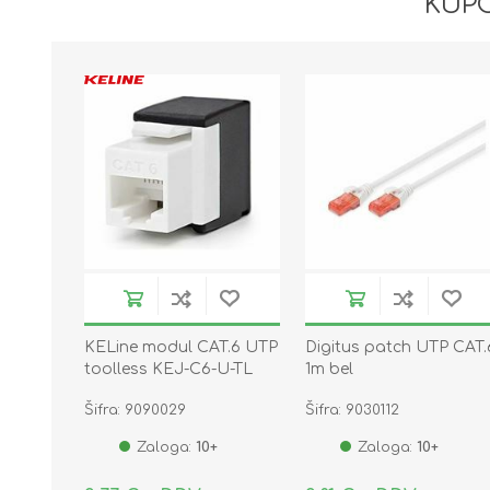
KUPC
KELine modul CAT.6 UTP
Digitus patch UTP CAT.
toolless KEJ-C6-U-TL
1m bel
Šifra: 9090029
Šifra: 9030112
Zaloga:
10+
Zaloga:
10+