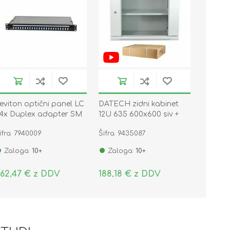
eviton optični panel LC
DATECH zidni kabinet
4x Duplex adapter SM
12U 635 600x600 siv +
PCC1SXSM48LC2
polica DP.6612.9000
ifra: 7940009
Šifra: 9435087
Zaloga:
10+
Zaloga:
10+
62,47 € z DDV
188,18 € z DDV