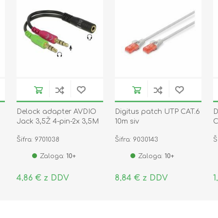
Delock adapter AVDIO
Digitus patch UTP CAT.6
D
Ž
Jack 3,5Ž 4-pin-2x 3,5M
10m siv
C
stereo CTIA 65459
Šifra: 9701038
Šifra: 9030143
Š
Zaloga:
10+
Zaloga:
10+
4,86 € z DDV
8,84 € z DDV
1