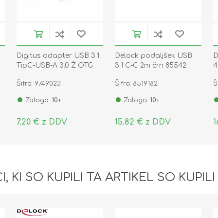
Digitus adapter USB 3.1
Delock podaljšek USB
D
TipC-USB-A 3.0 Ž OTG
3.1 C-C 2m črn 85542
4
AK-300315-001-S
Šifra: 9749023
Šifra: 8519182
Š
Zaloga:
10+
Zaloga:
10+
7,20 € z DDV
15,82 € z DDV
1
I, KI SO KUPILI TA ARTIKEL SO KUPILI