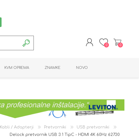
0
0
REGISTRACIJA
KVM OPREMA
ZNAMKE
NOVO
PRIJAVA
MONTAŽNA OPREMA
POTROŠNI MATERIAL
AKTIVNA OPREMA
LINE EXTENDER
PC OPREMA
ADAPTERJI
KARTICE / ČITALCI
BATERIJE / LED
PROGRAMSKA
NAPAJALNI
ORODJA
OPREMA
Kabli / Adapterji
Pretvorniki
USB pretvorniki
Delock pretvornik USB 3.1 TipC - HDMI 4K 60Hz 62730