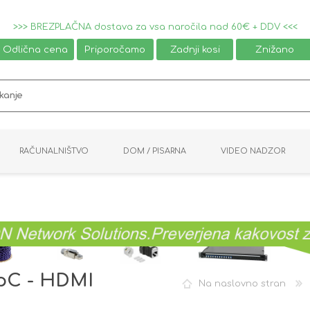
>>> BREZPLAČNA dostava za vsa naročila nad 60€ + DDV <<<
Odlična cena
Priporočamo
Zadnji kosi
Znižano
RAČUNALNIŠTVO
DOM / PISARNA
VIDEO NADZOR
MIŠKE / TIPKOVNICE
PAMETNI DOM
AVDIO / VIDEO
NAPAJALNIKI
KVM KABLI
KABINETI
PISARNIŠKA OPREMA
PRETVORNIKI
AV STIKALA
VTIČNICE
NALEPKE
GAMING
ipC - HDMI
Na naslovno stran