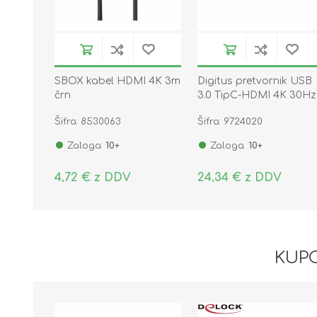
SBOX kabel HDMI 4K 3m
Digitus pretvornik USB
črn
3.0 TipC-HDMI 4K 30Hz
DA-70836
Šifra: 8530063
Šifra: 9724020
Zaloga:
10+
Zaloga:
10+
4,72 € z DDV
24,34 € z DDV
KUPC