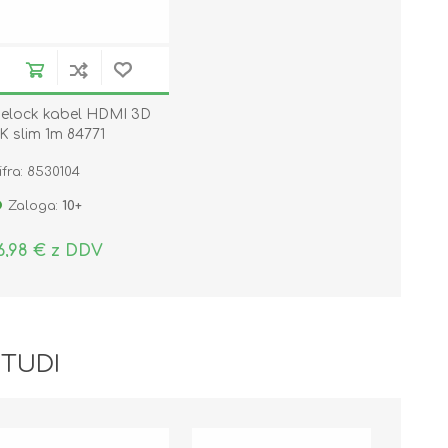
elock kabel HDMI 3D
K slim 1m 84771
ifra: 8530104
Zaloga:
10+
6,98 € z DDV
 TUDI