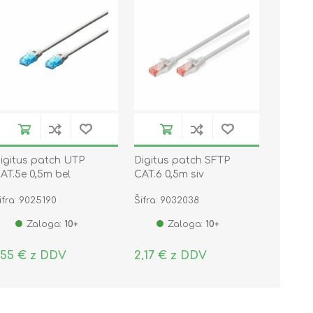
igitus patch UTP
Digitus patch SFTP
AT.5e 0,5m bel
CAT.6 0,5m siv
ifra: 9025190
Šifra: 9032038
Zaloga:
10+
Zaloga:
10+
,55 € z DDV
2,17 € z DDV