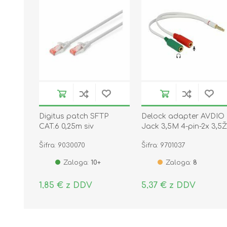
Digitus patch SFTP
Delock adapter AVDIO
CAT.6 0,25m siv
Jack 3,5M 4-pin-2x 3,5
20cm CTIA 65447
Šifra: 9030070
Šifra: 9701037
Zaloga:
10+
Zaloga:
8
1,85 € z DDV
5,37 € z DDV