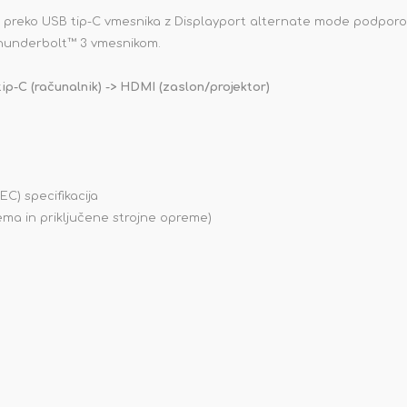
preko USB tip-C vmesnika z Displayport alternate mode podporo. A
hunderbolt™ 3 vmesnikom.
ip-C (računalnik) -> HDMI (zaslon/projektor)
EC) specifikacija
tema in priključene strojne opreme)