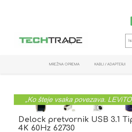
MREŽNA OPREMA
KABLI / ADAPTERJI
RAČUNALNIŠKI VIDEO
PRENOSNIKI / MINI PC
NADZORNE KAMERE
MNOŽILNIKI
NOSILCI
BAKER
SHRANJEVANJE
KVM STIKALA
PODATKOVNI
SNEMALNIKI
NAPAJANJE
OPTIKA
KABLI
Delock pretvornik USB 3.1 T
4K 60Hz 62730