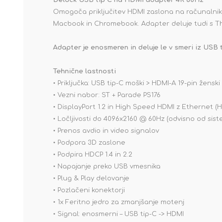
Delock USB tip C na HDMI adapter 4K 60Hz
Omogoča priključitev HDMI zaslona na računalnik 
Macbook in Chromebook. Adapter deluje tudi s T
Adapter je enosmeren in deluje le v smeri iz USB t
Tehnične lastnosti
• Priključka: USB tip-C moški > HDMI-A 19-pin ženski
• Vezni nabor: ST + Parade PS176
• DisplayPort 1.2 in High Speed HDMI z Ethernet (H
• Ločljivosti do 4096x2160 @ 60Hz (odvisno od sis
• Prenos avdio in video signalov
• Podpora 3D zaslone
• Podpira HDCP 1.4 in 2.2
• Napajanje preko USB vmesnika
• Plug & Play delovanje
• Pozlačeni konektorji
• 1x Feritno jedro za zmanjšanje motenj
• Signal: enosmerni – USB tip-C -> HDMI