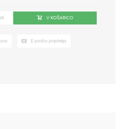
JA
V KOŠARICO