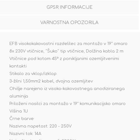
GPSR INFORMACIJE
VARNOSTNA OPOZORILA
EFB visokokakovostni razdelilec za montažo v 19" omaro
8x 230V vtičnice, ˝Šuko˝ tip vtičnice, Dolžina kabla 2 m
Vtičnice pod kotom 45° z ponikljanimi ozemljitvenimi
kontakti
Stikalo za vklop/izklop
3-žilni 1,50mm2 kabel, dvojna ozemljitev
Ohišje narejeno iz visoko-kakovostnega anodiziranega
aluminija
Priloženi nosilci za montažo v 19" komunikacijsko omaro
Višina 1U
Črne barve
Nazivna napetost: 220 - 250V
Nazivni tok: 14A