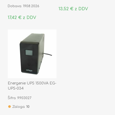
Dobava: 19.08.2026
13,52 € z DDV
17,42 € z DDV
Energenie UPS 1500VA EG-
UPS-034
Šifra: 9903027
Zaloga:
10