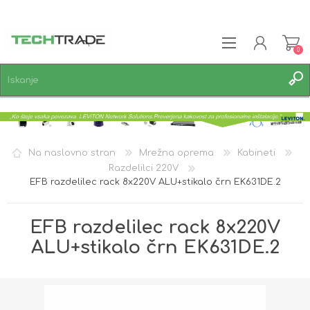
0
REGISTRACIJA
PRIJAVA
SEZNAM ŽELJA
0
Na naslovno stran
Mrežna oprema
Kabineti
Razdelilci 220V
EFB razdelilec rack 8x220V ALU+stikalo črn EK631DE.2
EFB razdelilec rack 8x220V
ALU+stikalo črn EK631DE.2