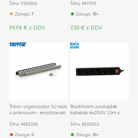
Šifra: 9105006
Šifra: 9417012
Zaloga:
7
Zaloga:
10+
99,98 € z DDV
7,30 € z DDV
Triton organizator 1U rack
Bachmann podaljšek
s pokrovom - enostranski
kabelski 6x250V 1,5m s
črno/siv
stikalom črn SELLY
Šifra: 9485020
Šifra: 8203052
381.144S
Zaloga:
0
Zaloga:
10+