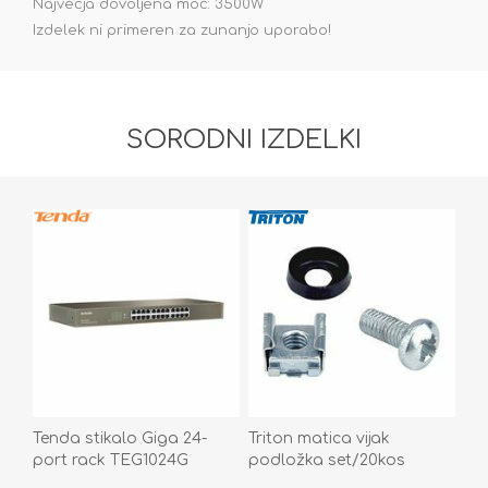
Največja dovoljena moč: 3500W
Izdelek ni primeren za zunanjo uporabo!
SORODNI IZDELKI
Tenda stikalo Giga 24-
Triton matica vijak
port rack TEG1024G
podložka set/20kos