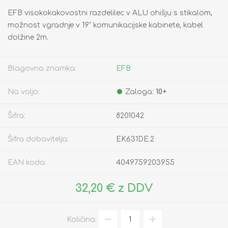
EFB visokokakovostni razdelilec v ALU ohišju s stikalom,
možnost vgradnje v 19" komunikacijske kabinete, kabel
dolžine 2m.
Blagovna znamka:
EFB
Na voljo:
Zaloga:
10+
Šifra:
8201042
Šifra dobavitelja:
EK631DE.2
EAN koda:
4049759203955
32,20 € z DDV
Količina: