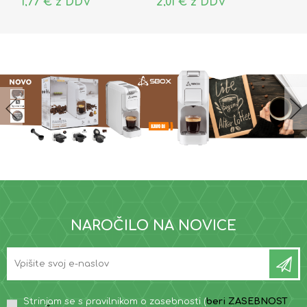
1,77 € z DDV
2,01 € z DDV
NAROČILO NA NOVICE
Strinjam se s pravilnikom o zasebnosti (
beri ZASEBNOST