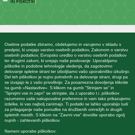
IN PIŠKOTKI
)
INFORMACIJE
Osebne podatke zbiramo, obdelujemo in varujemo v skladu s
predpisi, ki urejajo varstvo osebnih podatkov, Zakonom o varstvu
osebnih podatkov, Evropsko uredbo o varstvu osebnih podatkov
MOJ RAČUN
ter drugimi zakoni, ki urejajo naše poslovanje. Uporabljamo
piškotke in podobne tehnologije sledenja, da zagotovimo
delovanje spletne strani ter izboljšamo vašo uporabniško izkušnjo.
STORITEV ZA STRANKE
Del teh piškotkov je nujno potrebnih za delovanje strani, drugi pa
se izvajajo le z vašo privolitvijo. Za posamezna dovoljenja kliknite
na gumb »Nastavitve«. S klikom na gumb "Strinjam se" in
"Sprejmi vse in zapri" se strinjate, da z uporabo t.i. piškotkov
SPREMLJAJTE NAS
razumemo vaše nakupovalne preference in vam tako prikazujemo
izdelke, ki vas najbolj zanimajo. Ti podatki se lahko uporabijo tudi
za prilagajanje naše ponudbe na družbenih omrežjih in drugih
spletnih mestih. S klikom na "Zavrni vse" dovolite uporabo zgolj
nujnih - zahtevanih piškotkov.
Blatnica 8, 1236 Trzin
Nameni uporabe piškotkov: