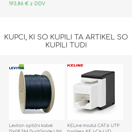
193,86 € z DDV
KUPCI, KI SO KUPILI TA ARTIKEL SO
KUPILI TUDI
Leviton optični kabel
KELine modul CAT.6 UTP
12x08 SM DuctGrade UNI
toolless KEJ-C6-U-TL