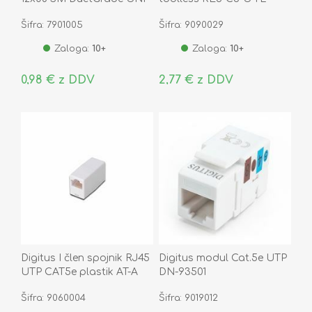
OS2 Eca
Šifra: 7901005
Šifra: 9090029
Zaloga:
10+
Zaloga:
10+
0,98 € z DDV
2,77 € z DDV
Digitus I člen spojnik RJ45
Digitus modul Cat.5e UTP
UTP CAT5e plastik AT-A
DN-93501
8/8
Šifra: 9060004
Šifra: 9019012