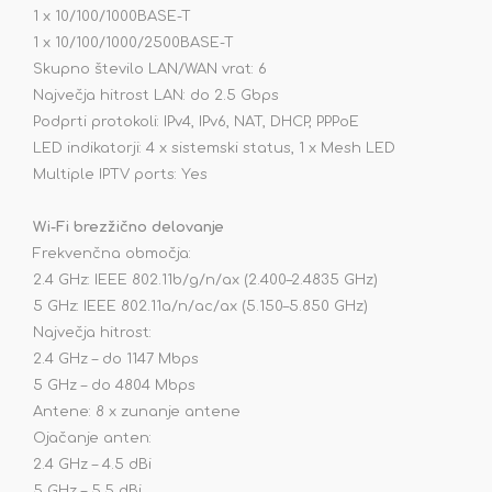
1 x 10/100/1000BASE-T
1 x 10/100/1000/2500BASE-T
Skupno število LAN/WAN vrat: 6
Največja hitrost LAN: do 2.5 Gbps
Podprti protokoli: IPv4, IPv6, NAT, DHCP, PPPoE
LED indikatorji: 4 x sistemski status, 1 x Mesh LED
Multiple IPTV ports: Yes
Wi-Fi brezžično delovanje
Frekvenčna območja:
2.4 GHz: IEEE 802.11b/g/n/ax (2.400–2.4835 GHz)
5 GHz: IEEE 802.11a/n/ac/ax (5.150–5.850 GHz)
Največja hitrost:
2.4 GHz – do 1147 Mbps
5 GHz – do 4804 Mbps
Antene: 8 x zunanje antene
Ojačanje anten:
2.4 GHz – 4.5 dBi
5 GHz – 5.5 dBi