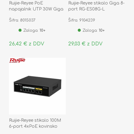
Ruijie-Reyee PoE
Ruijie-Reyee stikalo Giga 8-
napajalnik UTP 30W Giga
port RG-ES08G-L
RG-POE-AT30
Šifra: 8015037
Šifra: 9104239
Zaloga:
10+
Zaloga:
10+
26,42 € z DDV
29,03 € z DDV
Ruijie-Reyee stikalo 100M
6-port 4xPoE kovinsko
ohišje RG-ES106F-P