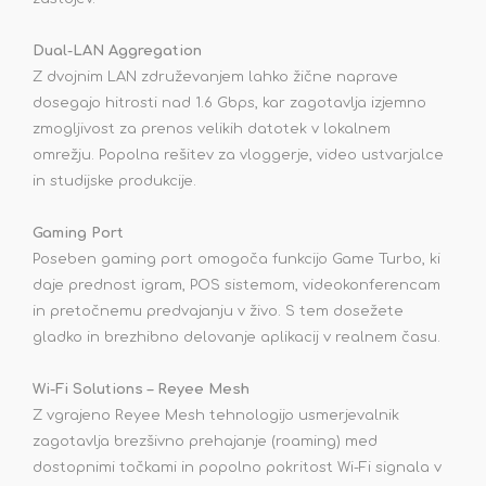
Dual-LAN Aggregation
Z dvojnim LAN združevanjem lahko žične naprave
dosegajo hitrosti nad 1.6 Gbps, kar zagotavlja izjemno
zmogljivost za prenos velikih datotek v lokalnem
omrežju. Popolna rešitev za vloggerje, video ustvarjalce
in studijske produkcije.
Gaming Port
Poseben gaming port omogoča funkcijo Game Turbo, ki
daje prednost igram, POS sistemom, videokonferencam
in pretočnemu predvajanju v živo. S tem dosežete
gladko in brezhibno delovanje aplikacij v realnem času.
Wi-Fi Solutions – Reyee Mesh
Z vgrajeno Reyee Mesh tehnologijo usmerjevalnik
zagotavlja brezšivno prehajanje (roaming) med
dostopnimi točkami in popolno pokritost Wi-Fi signala v