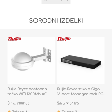
SORODNI IZDELKI
Ruijie-Reyee dostopna
Ruijie-Reyee stikalo Giga
točka WiFi 1300Mb AC
16-port Managed rack RG-
Omni zunanja RG-
ES216GC-V2
Šifra: 9108158
Šifra: 9104195
RAP6202(G)