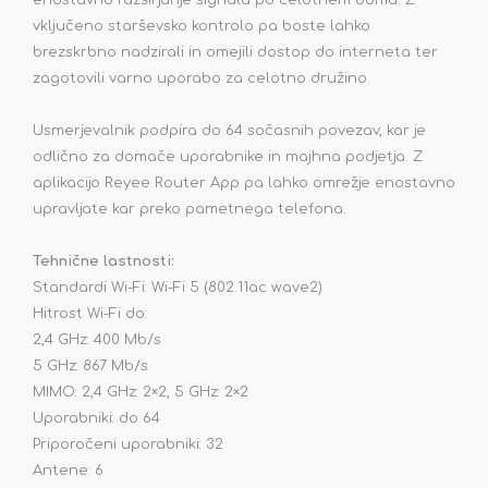
enostavno razširjanje signala po celotnem domu. Z
vključeno starševsko kontrolo pa boste lahko
brezskrbno nadzirali in omejili dostop do interneta ter
zagotovili varno uporabo za celotno družino.
Usmerjevalnik podpira do 64 sočasnih povezav, kar je
odlično za domače uporabnike in majhna podjetja. Z
aplikacijo Reyee Router App pa lahko omrežje enostavno
upravljate kar preko pametnega telefona.
Tehnične lastnosti:
Standardi Wi-Fi: Wi-Fi 5 (802.11ac wave2)
Hitrost Wi-Fi do:
2,4 GHz: 400 Mb/s
5 GHz: 867 Mb/s
MIMO: 2,4 GHz: 2×2, 5 GHz: 2×2
Uporabniki: do 64
Priporočeni uporabniki: 32
Antene: 6