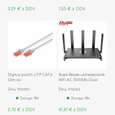
0,29 € z DDV
1,55 € z DDV
Digitus patch UTP CAT.6
Ruijie-Reyee usmerjevalnik
1,5m siv
WiFi AC 1300Mb Dual-
Band RG-EW1300G
Šifra: 9030151
Šifra: 9116163
Zaloga:
10+
Zaloga:
10+
2,73 € z DDV
41,61 € z DDV