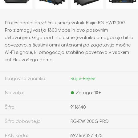
Profesionalni brezžični usmerjevalnik Ruijie RG-EW1200G
Pro z zmogljivostjo 1300Mbps in dvo pasovnim
delovanjem. Giga porti na usmerjevalniku omogočajo hitro
povezavo, s šestimi omni antenami pa zagotavlja močne
Wi-Fi signale, ki omogočajo stabilno povezavo v vsakem
kotičku vašega doma.
Blagovna znamka:
Ruijie-Reyee
Na voljo:
Zaloga:
10+
Šifra:
9116140
Šifra dobavitelja:
RG-EW1200G PRO
EAN koda:
6971693271425