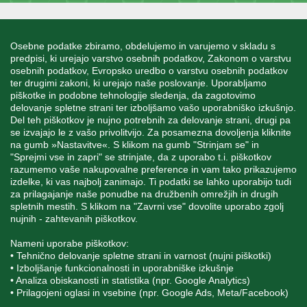
INFORMACIJE
Osebne podatke zbiramo, obdelujemo in varujemo v skladu s
predpisi, ki urejajo varstvo osebnih podatkov, Zakonom o varstvu
osebnih podatkov, Evropsko uredbo o varstvu osebnih podatkov
MOJ RAČUN
ter drugimi zakoni, ki urejajo naše poslovanje. Uporabljamo
piškotke in podobne tehnologije sledenja, da zagotovimo
delovanje spletne strani ter izboljšamo vašo uporabniško izkušnjo.
STORITEV ZA STRANKE
Del teh piškotkov je nujno potrebnih za delovanje strani, drugi pa
se izvajajo le z vašo privolitvijo. Za posamezna dovoljenja kliknite
na gumb »Nastavitve«. S klikom na gumb "Strinjam se" in
"Sprejmi vse in zapri" se strinjate, da z uporabo t.i. piškotkov
SPREMLJAJTE NAS
razumemo vaše nakupovalne preference in vam tako prikazujemo
izdelke, ki vas najbolj zanimajo. Ti podatki se lahko uporabijo tudi
za prilagajanje naše ponudbe na družbenih omrežjih in drugih
spletnih mestih. S klikom na "Zavrni vse" dovolite uporabo zgolj
nujnih - zahtevanih piškotkov.
Blatnica 8, 1236 Trzin
Nameni uporabe piškotkov:
• Tehnično delovanje spletne strani in varnost (nujni piškotki)
+386 1 562 21 11
• Izboljšanje funkcionalnosti in uporabniške izkušnje
• Analiza obiskanosti in statistika (npr. Google Analytics)
• Prilagojeni oglasi in vsebine (npr. Google Ads, Meta/Facebook)