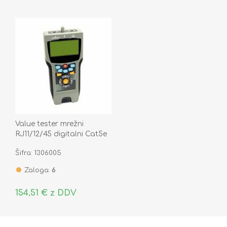
Value tester mrežni
RJ11/12/45 digitalni Cat5e
Cat6 Cat6a Coax
Šifra: 1306005
13.99.3002-1
Zaloga:
6
154,51 € z DDV