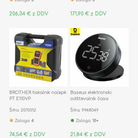
Zaloga:
6
Zaloga:
3
206,34 € z DDV
171,90 € z DDV
BROTHER tiskalnik nalepk
Baseus elektronski
PT E110VP
odštevalnik časa
magnetni FMDS000013
Šifra: 2070012
Šifra: 9948049
Zaloga:
4
Zaloga:
10+
74,54 € z DDV
21,84 € z DDV