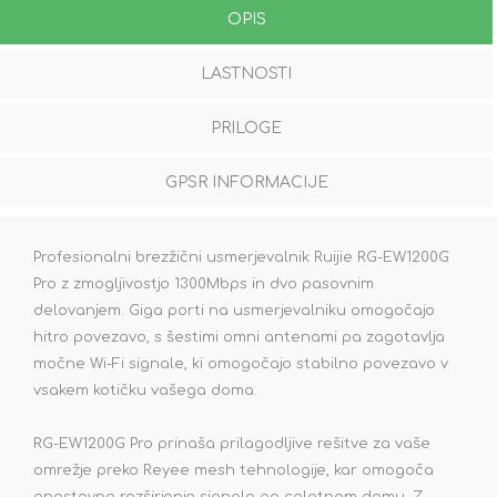
OPIS
LASTNOSTI
PRILOGE
GPSR INFORMACIJE
Profesionalni brezžični usmerjevalnik Ruijie RG-EW1200G
Pro z zmogljivostjo 1300Mbps in dvo pasovnim
delovanjem. Giga porti na usmerjevalniku omogočajo
hitro povezavo, s šestimi omni antenami pa zagotavlja
močne Wi-Fi signale, ki omogočajo stabilno povezavo v
vsakem kotičku vašega doma.
RG-EW1200G Pro prinaša prilagodljive rešitve za vaše
omrežje preko Reyee mesh tehnologije, kar omogoča