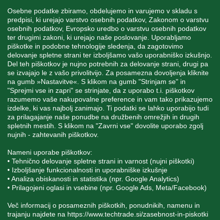
Osebne podatke zbiramo, obdelujemo in varujemo v skladu s
predpisi, ki urejajo varstvo osebnih podatkov, Zakonom o varstvu
osebnih podatkov, Evropsko uredbo o varstvu osebnih podatkov
INFORMACIJE
ter drugimi zakoni, ki urejajo naše poslovanje. Uporabljamo
piškotke in podobne tehnologije sledenja, da zagotovimo
delovanje spletne strani ter izboljšamo vašo uporabniško izkušnjo.
Del teh piškotkov je nujno potrebnih za delovanje strani, drugi pa
MOJ RAČUN
se izvajajo le z vašo privolitvijo. Za posamezna dovoljenja kliknite
na gumb »Nastavitve«. S klikom na gumb "Strinjam se" in
"Sprejmi vse in zapri" se strinjate, da z uporabo t.i. piškotkov
STORITEV ZA STRANKE
razumemo vaše nakupovalne preference in vam tako prikazujemo
izdelke, ki vas najbolj zanimajo. Ti podatki se lahko uporabijo tudi
za prilagajanje naše ponudbe na družbenih omrežjih in drugih
spletnih mestih. S klikom na "Zavrni vse" dovolite uporabo zgolj
SPREMLJAJTE NAS
nujnih - zahtevanih piškotkov.
Nameni uporabe piškotkov:
• Tehnično delovanje spletne strani in varnost (nujni piškotki)
• Izboljšanje funkcionalnosti in uporabniške izkušnje
• Analiza obiskanosti in statistika (npr. Google Analytics)
Blatnica 8, 1236 Trzin
• Prilagojeni oglasi in vsebine (npr. Google Ads, Meta/Facebook)
+386 1 562 21 11
Več informacij o posameznih piškotkih, ponudnikih, namenu in
trajanju najdete na
https://www.techtrade.si/zasebnost-in-piskotki