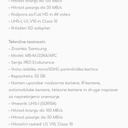
– Hitrost branja do 100 MB/s
– Hitrost pisanja do 30 MB/s
– Podpora za Full HD in 4K video
– UHS-I, U1, V10 in Class 10
– Priložen SD adapter
Tehnične lastnosti:
– Znamka: Samsung
– Model: MB-MJ32KA/APC
– Serija: PRO Endurance
– Vrsta izdelka: microSDHC pomnilniška kartica
– Kapaciteta: 32 GB
– Namen uporabe: nadzorne kamere, IP kamere,
avtomobilske kamere, telesne kamere in druge naprave
za neprekinjeno snemanje
– Vmesnik: UHS-I (SDR104)
– Hitrost branja: do 100 MB/s
– Hitrost pisanja: do 30 MB/s
– Hitrostni razred: U1, V10, Class 10