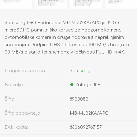
Samsung PRO Endurance MB-MJ32KA/APC je 32 GB
microSDHC pomnilniška kartica za nadzorne kamere,
avtomobilske kamere in druge naprave z neprekinjenim
snemanjem. Podpira UHS-I, hitrosti do 100 MB/s branja in
30 MB/s pisanja ter snemanje v ločljivosti Full HD in 4K.
Blagovna znamka:
Samsung
Na voljo:
Zaloga:
10+
Šifra:
8930053
Šifra dobavitelja:
MB-MJ32KA/APC
EAN koda:
8806092767157