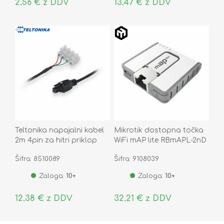
2,56 € z DDV
13,47 € z DDV
Teltonika napajalni kabel
Mikrotik dostopna točka
2m 4pin za hitri priklop
WiFi mAP lite RBmAPL-2nD
PR2FK20M
Šifra: 8510089
Šifra: 9108039
Zaloga:
10+
Zaloga:
10+
12,38 € z DDV
32,21 € z DDV