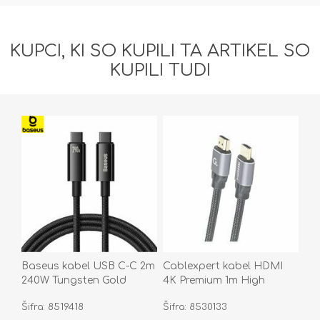
KUPCI, KI SO KUPILI TA ARTIKEL SO
KUPILI TUDI
Baseus kabel USB C-C 2m
Cablexpert kabel HDMI
240W Tungsten Gold
4K Premium 1m High
pleten E-Marker črn
Speed črn CCBP-HDMI-1M
Šifra: 8519418
Šifra: 8530133
CAWJ040101