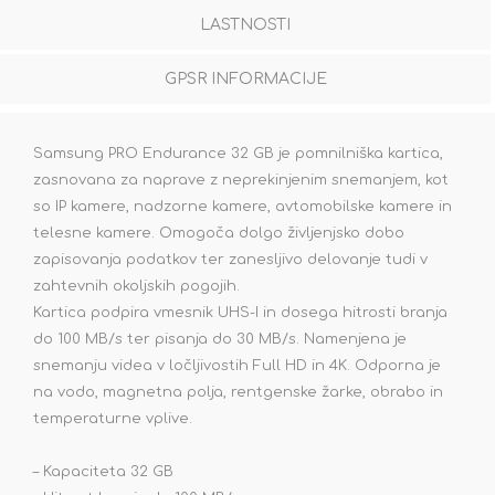
LASTNOSTI
GPSR INFORMACIJE
Samsung PRO Endurance 32 GB je pomnilniška kartica,
zasnovana za naprave z neprekinjenim snemanjem, kot
so IP kamere, nadzorne kamere, avtomobilske kamere in
telesne kamere. Omogoča dolgo življenjsko dobo
zapisovanja podatkov ter zanesljivo delovanje tudi v
zahtevnih okoljskih pogojih.
Kartica podpira vmesnik UHS-I in dosega hitrosti branja
do 100 MB/s ter pisanja do 30 MB/s. Namenjena je
snemanju videa v ločljivostih Full HD in 4K. Odporna je
na vodo, magnetna polja, rentgenske žarke, obrabo in
temperaturne vplive.
– Kapaciteta 32 GB