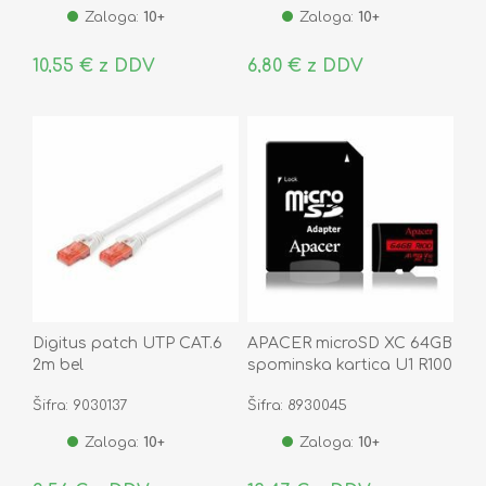
Zaloga:
10+
Zaloga:
10+
10,55 € z DDV
6,80 € z DDV
Digitus patch UTP CAT.6
APACER microSD XC 64GB
2m bel
spominska kartica U1 R100
Class 10
Šifra: 9030137
Šifra: 8930045
AP64GMCSX10UB-R
Zaloga:
10+
Zaloga:
10+