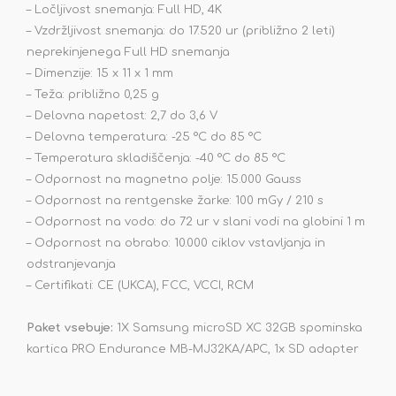
– Ločljivost snemanja: Full HD, 4K
– Vzdržljivost snemanja: do 17.520 ur (približno 2 leti)
neprekinjenega Full HD snemanja
– Dimenzije: 15 x 11 x 1 mm
– Teža: približno 0,25 g
– Delovna napetost: 2,7 do 3,6 V
– Delovna temperatura: -25 °C do 85 °C
– Temperatura skladiščenja: -40 °C do 85 °C
– Odpornost na magnetno polje: 15.000 Gauss
– Odpornost na rentgenske žarke: 100 mGy / 210 s
– Odpornost na vodo: do 72 ur v slani vodi na globini 1 m
– Odpornost na obrabo: 10.000 ciklov vstavljanja in
odstranjevanja
– Certifikati: CE (UKCA), FCC, VCCI, RCM
Paket vsebuje:
1X Samsung microSD XC 32GB spominska
kartica PRO Endurance MB-MJ32KA/APC, 1x SD adapter