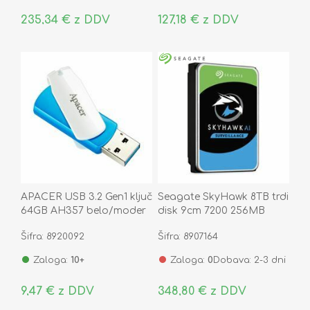
235,34 € z DDV
127,18 € z DDV
APACER USB 3.2 Gen1 ključ
Seagate SkyHawk 8TB trdi
64GB AH357 belo/moder
disk 9cm 7200 256MB
SATA ST8000VE001
Šifra: 8920092
Šifra: 8907164
Zaloga:
10+
Zaloga:
0
Dobava: 2-3 dni
9,47 € z DDV
348,80 € z DDV