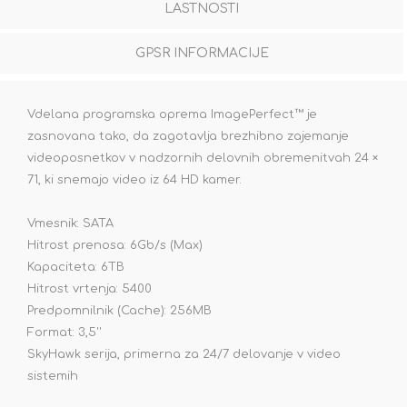
LASTNOSTI
GPSR INFORMACIJE
Vdelana programska oprema ImagePerfect™ je
zasnovana tako, da zagotavlja brezhibno zajemanje
videoposnetkov v nadzornih delovnih obremenitvah 24 ×
71, ki snemajo video iz 64 HD kamer.
Vmesnik: SATA
Hitrost prenosa: 6Gb/s (Max)
Kapaciteta: 6TB
Hitrost vrtenja: 5400
Predpomnilnik (Cache): 256MB
Format: 3,5''
SkyHawk serija, primerna za 24/7 delovanje v video
sistemih