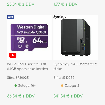
28,04 € z DDV
1,77 € z DDV
WD PURPLE microSD XC
Synology NAS DS223 za 2
64GB spominska kartica
diska
QD101 UHS-I Class 10
Šifra: 8930025
Šifra: 8910032
Zaloga:
10+
Zaloga:
2
36,54 € z DDV
341,54 € z DDV