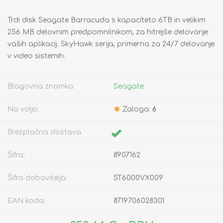
Trdi disk Seagate Barracuda s kapaciteto 6TB in velikim
256 MB delovnim predpomnilnikom, za hitrejše delovanje
vaših aplikacij. SkyHawk serija, primerna za 24/7 delovanje
v video sistemih.
Blagovna znamka:
Seagate
Na voljo:
Zaloga:
6
Brezplačna dostava
Šifra:
8907162
Šifra dobavitelja:
ST6000VX009
EAN koda:
8719706028301