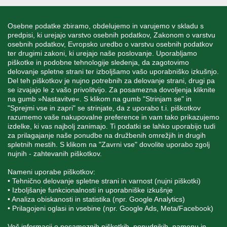
INFORMACIJE
Osebne podatke zbiramo, obdelujemo in varujemo v skladu s
predpisi, ki urejajo varstvo osebnih podatkov, Zakonom o varstvu
osebnih podatkov, Evropsko uredbo o varstvu osebnih podatkov
MOJ RAČUN
ter drugimi zakoni, ki urejajo naše poslovanje. Uporabljamo
piškotke in podobne tehnologije sledenja, da zagotovimo
delovanje spletne strani ter izboljšamo vašo uporabniško izkušnjo.
STORITEV ZA STRANKE
Del teh piškotkov je nujno potrebnih za delovanje strani, drugi pa
se izvajajo le z vašo privolitvijo. Za posamezna dovoljenja kliknite
na gumb »Nastavitve«. S klikom na gumb "Strinjam se" in
"Sprejmi vse in zapri" se strinjate, da z uporabo t.i. piškotkov
SPREMLJAJTE NAS
razumemo vaše nakupovalne preference in vam tako prikazujemo
izdelke, ki vas najbolj zanimajo. Ti podatki se lahko uporabijo tudi
za prilagajanje naše ponudbe na družbenih omrežjih in drugih
spletnih mestih. S klikom na "Zavrni vse" dovolite uporabo zgolj
nujnih - zahtevanih piškotkov.
Blatnica 8, 1236 Trzin
Nameni uporabe piškotkov:
• Tehnično delovanje spletne strani in varnost (nujni piškotki)
+386 1 562 21 11
• Izboljšanje funkcionalnosti in uporabniške izkušnje
• Analiza obiskanosti in statistika (npr. Google Analytics)
• Prilagojeni oglasi in vsebine (npr. Google Ads, Meta/Facebook)
Več informacij o posameznih piškotkih, ponudnikih, namenu in