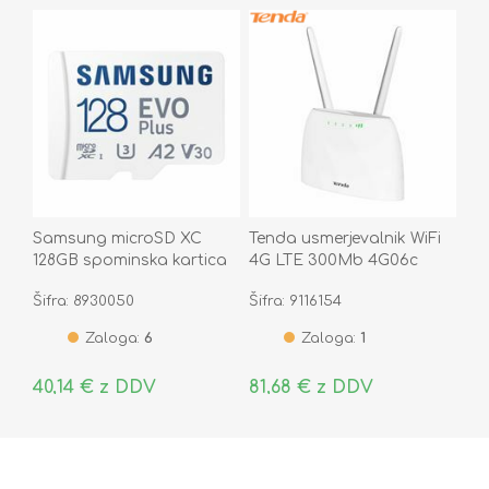
Samsung microSD XC
Tenda usmerjevalnik WiFi
128GB spominska kartica
4G LTE 300Mb 4G06c
EVO PLUS MB-
Šifra: 8930050
Šifra: 9116154
MC128SA/EU
Zaloga:
6
Zaloga:
1
40,14 € z DDV
81,68 € z DDV