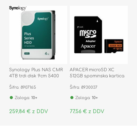
Synology Plus NAS CMR
APACER microSD XC
4TB trdi disk 9cm 5400
512GB spominska kartica
SATA HDD HAT3300-4T
U3 R100 V30 A2
Šifra: 8907165
Šifra: 8930037
AP512GMCSX10U8-R
Zaloga:
10+
Zaloga:
10+
259,84 € z DDV
77,56 € z DDV