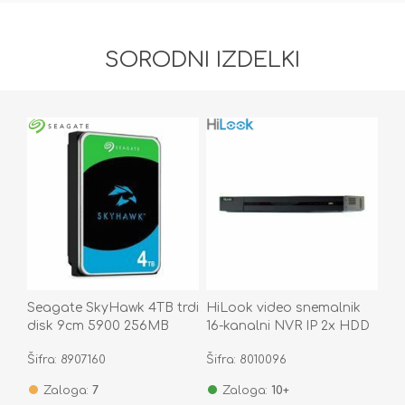
SORODNI IZDELKI
Seagate SkyHawk 4TB trdi
HiLook video snemalnik
disk 9cm 5900 256MB
16-kanalni NVR IP 2x HDD
SATA ST4000VX016
NVR-216MH-C(D)
Šifra: 8907160
Šifra: 8010096
Zaloga:
7
Zaloga:
10+