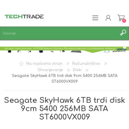
0
REGISTRACIJA
PRIJAVA
SEZNAM ŽELJA
0
Na naslovno stran
Računalništvo
Shranjevanje
Diski
Seagate SkyHawk 6TB trdi disk 9cm 5400 256MB SATA
ST6000VX009
Seagate SkyHawk 6TB trdi disk
9cm 5400 256MB SATA
ST6000VX009