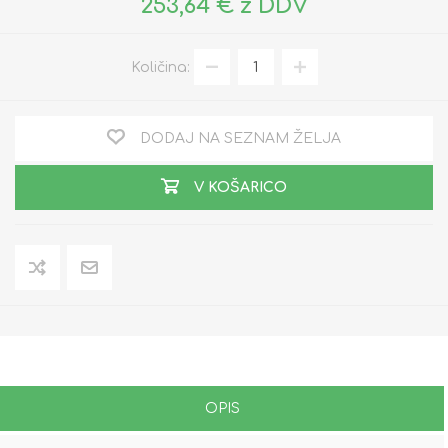
253,64 € z DDV
Količina:
DODAJ NA SEZNAM ŽELJA
V KOŠARICO
OPIS