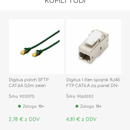
KUPILI TUDI
Digitus patch SFTP
Digitus I člen spojnik RJ45
CAT.6A 0,5m zelen
FTP CAT6.A za panel DN-
93906
Šifra: 9030175
Šifra: 9060053
Zaloga:
10+
Zaloga:
10+
2,78 € z DDV
4,81 € z DDV