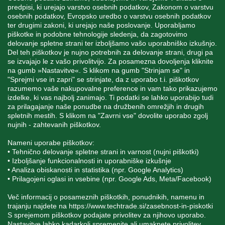
predpisi, ki urejajo varstvo osebnih podatkov, Zakonom o varstvu
osebnih podatkov, Evropsko uredbo o varstvu osebnih podatkov
MOJ RAČUN
ter drugimi zakoni, ki urejajo naše poslovanje. Uporabljamo
piškotke in podobne tehnologije sledenja, da zagotovimo
delovanje spletne strani ter izboljšamo vašo uporabniško izkušnjo.
STORITEV ZA STRANKE
Del teh piškotkov je nujno potrebnih za delovanje strani, drugi pa
se izvajajo le z vašo privolitvijo. Za posamezna dovoljenja kliknite
na gumb »Nastavitve«. S klikom na gumb "Strinjam se" in
"Sprejmi vse in zapri" se strinjate, da z uporabo t.i. piškotkov
SPREMLJAJTE NAS
razumemo vaše nakupovalne preference in vam tako prikazujemo
izdelke, ki vas najbolj zanimajo. Ti podatki se lahko uporabijo tudi
za prilagajanje naše ponudbe na družbenih omrežjih in drugih
spletnih mestih. S klikom na "Zavrni vse" dovolite uporabo zgolj
nujnih - zahtevanih piškotkov.
Blatnica 8, 1236 Trzin
Nameni uporabe piškotkov:
• Tehnično delovanje spletne strani in varnost (nujni piškotki)
+386 1 562 21 11
• Izboljšanje funkcionalnosti in uporabniške izkušnje
• Analiza obiskanosti in statistika (npr. Google Analytics)
• Prilagojeni oglasi in vsebine (npr. Google Ads, Meta/Facebook)
Več informacij o posameznih piškotkih, ponudnikih, namenu in
trajanju najdete na
https://www.techtrade.si/zasebnost-in-piskotki
S sprejemom piškotkov podajate privolitev za njihovo uporabo.
Nastavitve lahko kadarkoli spremenite ali umaknete privolitev.