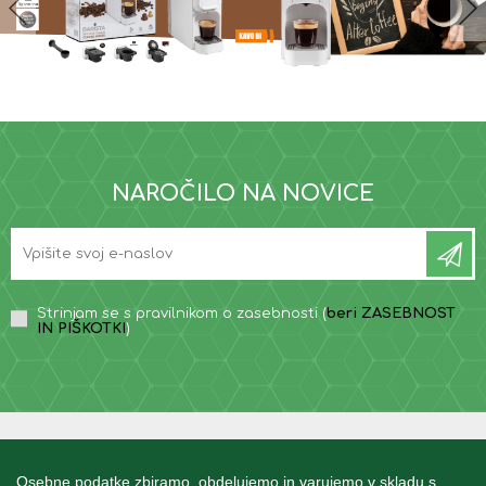
NAROČILO NA NOVICE
Strinjam se s pravilnikom o zasebnosti (
beri ZASEBNOST
IN PIŠKOTKI
)
INFORMACIJE
Osebne podatke zbiramo, obdelujemo in varujemo v skladu s