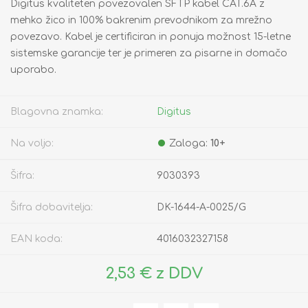
Digitus kvaliteten povezovalen SFTP kabel CAT.6A z
mehko žico in 100% bakrenim prevodnikom za mrežno
povezavo. Kabel je certificiran in ponuja možnost 15-letne
sistemske garancije ter je primeren za pisarne in domačo
uporabo.
Blagovna znamka:
Digitus
Na voljo:
Zaloga:
10+
Šifra:
9030393
Šifra dobavitelja:
DK-1644-A-0025/G
EAN koda:
4016032327158
2,53 € z DDV