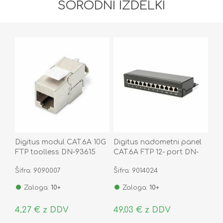
SORODNI IZDELKI
Digitus modul CAT.6A 10G
Digitus nadometni panel
FTP toolless DN-93615
CAT.6A FTP 12- port DN-
91612SD-EA
Šifra: 9090007
Šifra: 9014024
Zaloga:
10+
Zaloga:
10+
4,27 € z DDV
49,03 € z DDV