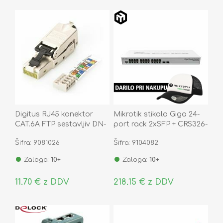
Digitus RJ45 konektor
Mikrotik stikalo Giga 24-
CAT.6A FTP sestavljiv DN-
port rack 2xSFP + CRS326-
93631
24G-2S+RM
Šifra: 9081026
Šifra: 9104082
Zaloga:
10+
Zaloga:
10+
11,70 € z DDV
218,15 € z DDV