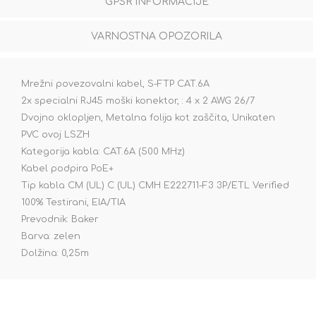
GPSR INFORMACIJE
VARNOSTNA OPOZORILA
Mrežni povezovalni kabel, S-FTP CAT.6A
2x specialni RJ45 moški konektor, : 4 x 2 AWG 26/7
Dvojno oklopljen, Metalna folija kot zaščita, Unikaten
PVC ovoj LSZH
Kategorija kabla: CAT.6A (500 MHz)
Kabel podpira PoE+
Tip kabla CM (UL) C (UL) CMH E222711-F3 3P/ETL Verified
100% Testirani, EIA/TIA
Prevodnik: Baker
Barva: zelen
Dolžina: 0,25m