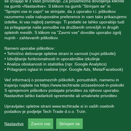
se izvajajo le z vašo privolitvijo. Za posamezna dovoljenja kliknite
na gumb »Nastavitve«. S klikom na gumb "Strinjam se" in
"Sprejmi vse in zapri" se strinjate, da z uporabo t.i. piškotkov
STORITEV ZA STRANKE
razumemo vaše nakupovalne preference in vam tako prikazujemo
izdelke, ki vas najbolj zanimajo. Ti podatki se lahko uporabijo tudi
za prilagajanje naše ponudbe na družbenih omrežjih in drugih
spletnih mestih. S klikom na "Zavrni vse" dovolite uporabo zgolj
SPREMLJAJTE NAS
nujnih - zahtevanih piškotkov.
Nameni uporabe piškotkov:
• Tehnično delovanje spletne strani in varnost (nujni piškotki)
• Izboljšanje funkcionalnosti in uporabniške izkušnje
• Analiza obiskanosti in statistika (npr. Google Analytics)
Blatnica 8, 1236 Trzin
• Prilagojeni oglasi in vsebine (npr. Google Ads, Meta/Facebook)
+386 1 562 21 11
Več informacij o posameznih piškotkih, ponudnikih, namenu in
trajanju najdete na
https://www.techtrade.si/zasebnost-in-piskotki
S sprejemom piškotkov podajate privolitev za njihovo uporabo.
Nastavitve lahko kadarkoli spremenite ali umaknete privolitev.
Upravljalec spletne strani
www.techtrade.si
in vaših osebnih
podatkov je podjetje Tech Trade d.o.o. Trzin.
V podjetju TechTrade Trzin si prizadevamo objavljati
Nastavitve
Zavrni vse
Strinjam se
pravilne in verodostojne podatke. V kolikor na naši
spletni strani zasledite napačne oziroma neustrezne