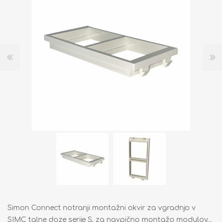
Simon Connect notranji montažni okvir za vgradnjo v
SIMC talne doze serije S, za navpično montažo modulov...