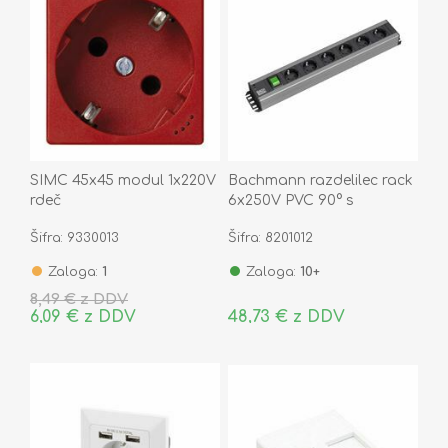
SIMC 45x45 modul 1x220V
Bachmann razdelilec rack
rdeč
6x250V PVC 90° s
stikalom 2m črno/siv
Šifra: 9330013
Šifra: 8201012
300.003
Zaloga:
1
Zaloga:
10+
8,49 € z DDV
6,09 € z DDV
48,73 € z DDV