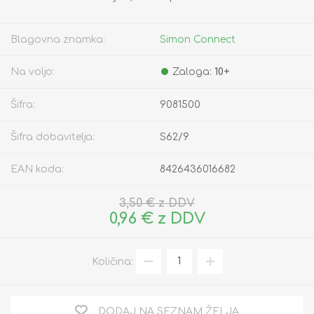
Blagovna znamka:
Simon Connect
Na voljo:
Zaloga:
10+
Šifra:
9081500
Šifra dobavitelja:
S62/9
EAN koda:
8426436016682
3,50 € z DDV
0,96 € z DDV
Količina:
DODAJ NA SEZNAM ŽELJA