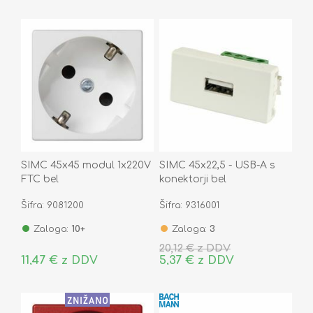
SIMC 45x45 modul 1x220V
SIMC 45x22,5 - USB-A s
FTC bel
konektorji bel
Šifra: 9081200
Šifra: 9316001
Zaloga:
10+
Zaloga:
3
20,12 € z DDV
11,47 € z DDV
5,37 € z DDV