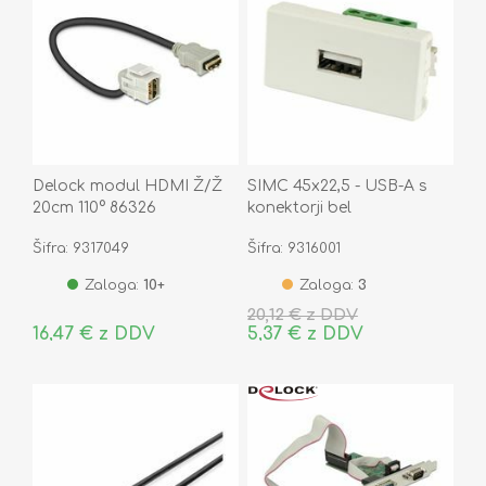
Delock modul HDMI Ž/Ž
SIMC 45x22,5 - USB-A s
20cm 110° 86326
konektorji bel
Šifra: 9317049
Šifra: 9316001
Zaloga:
10+
Zaloga:
3
20,12 € z DDV
16,47 € z DDV
5,37 € z DDV