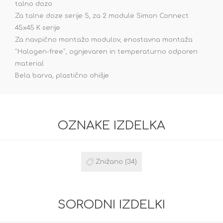
talno dozo
Za talne doze serije S, za 2 module Simon Connect
45x45 K serije
Za navpično montažo modulov, enostavna montaža
˝Halogen-free˝, ognjevaren in temperaturno odporen
material
Bela barva, plastično ohišje
OZNAKE IZDELKA
Znižano
(34)
SORODNI IZDELKI