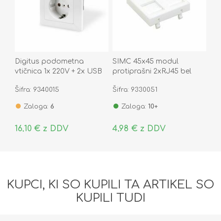
Digitus podometna
SIMC 45x45 modul
vtičnica 1x 220V + 2x USB
protiprašni 2xRJ45 bel
2.1A DA-70613
K45
Šifra: 9340015
Šifra: 9330051
Zaloga:
6
Zaloga:
10+
16,10 € z DDV
4,98 € z DDV
KUPCI, KI SO KUPILI TA ARTIKEL SO
KUPILI TUDI