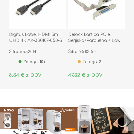
Digitus kabel HDMI 5m
Delock kartica PCIe
UHD 4K AK-330107-050-S
Serijsko/Paralelna + Low
Profile 89556
Šifra: 8552014
Šifra: 9510050
Zaloga:
10+
Zaloga:
2
8,34 € z DDV
47,32 € z DDV