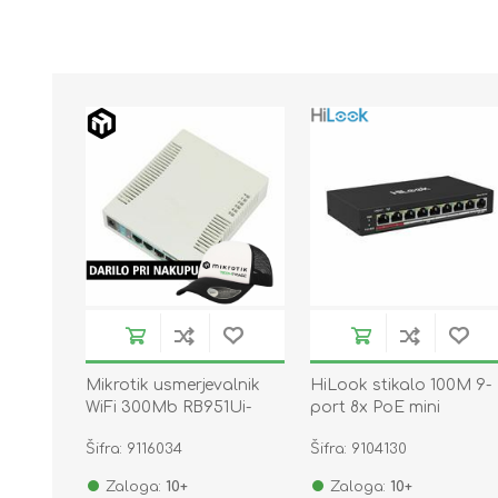
Mikrotik usmerjevalnik
HiLook stikalo 100M 9-
WiFi 300Mb RB951Ui-
port 8x PoE mini
2HnD
kovinsko ohišje NS-
Šifra: 9116034
Šifra: 9104130
0109P-60(B)
Zaloga:
10+
Zaloga:
10+