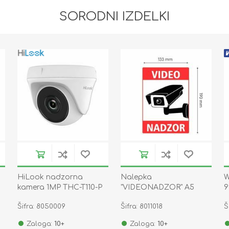
SORODNI IZDELKI
HiLook nadzorna
Nalepka
W
kamera 1MP THC-T110-P
"VIDEONADZOR" A5
9
(190x133) prozorna
Šifra: 8050009
Šifra: 8011018
Š
Zaloga:
10+
Zaloga:
10+