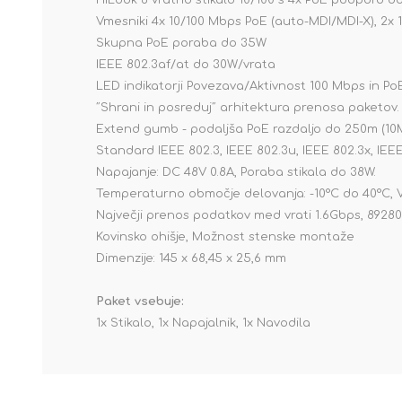
HiLook 6 vratno stikalo 10/100 s 4x PoE podporo d
Vmesniki 4x 10/100 Mbps PoE (auto-MDI/MDI-X), 2x 
Skupna PoE poraba do 35W
IEEE 802.3af/at do 30W/vrata
LED indikatorji Povezava/Aktivnost 100 Mbps in Po
˝Shrani in posreduj˝ arhitektura prenosa paketov.
Extend gumb - podaljša PoE razdaljo do 250m (10M 
Standard IEEE 802.3, IEEE 802.3u, IEEE 802.3x, IEEE
Napajanje: DC 48V 0.8A, Poraba stikala do 38W.
Temperaturno območje delovanja: -10°C do 40°C, 
Največji prenos podatkov med vrati 1.6Gbps, 892
Kovinsko ohišje, Možnost stenske montaže
Dimenzije: 145 x 68,45 x 25,6 mm
Paket vsebuje:
1x Stikalo, 1x Napajalnik, 1x Navodila