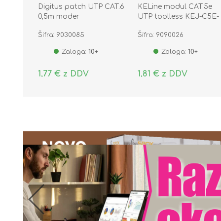
Digitus patch UTP CAT.6
KELine modul CAT.5e
0,5m moder
UTP toolless KEJ-C5E-
U-TL
Šifra: 9030085
Šifra: 9090026
Zaloga:
10+
Zaloga:
10+
1,77 € z DDV
1,81 € z DDV