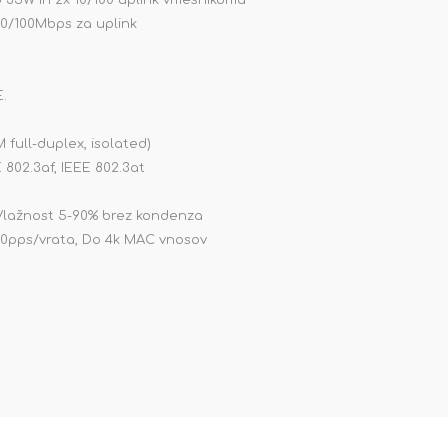
o 35W in 2x 10/100 uplink vmesnikoma
10/100Mbps za uplink
E.
full-duplex, isolated)
 802.3af, IEEE 802.3at
Vlažnost 5-90% brez kondenza
800pps/vrata, Do 4k MAC vnosov