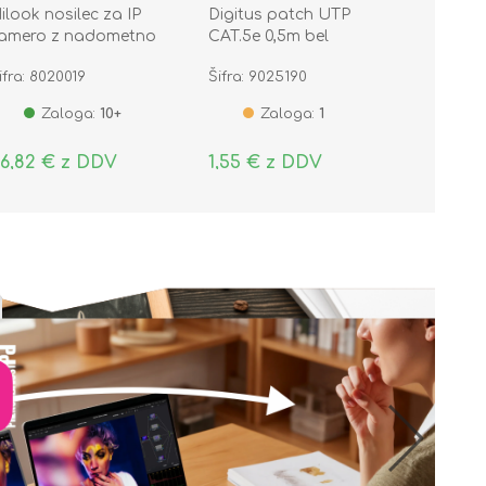
ilook nosilec za IP
Digitus patch UTP
amero z nadometno
CAT.5e 0,5m bel
ozo DS-1280ZJ-S
ifra: 8020019
Šifra: 9025190
Zaloga:
10+
Zaloga:
1
6,82 € z DDV
1,55 € z DDV