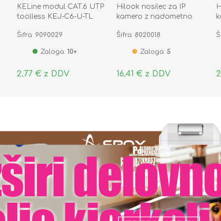
KELine modul CAT.6 UTP
Hilook nosilec za IP
H
toolless KEJ-C6-U-TL
kamero z nadometno
k
dozo DS-1280ZJ-XS
d
Šifra: 9090029
Šifra: 8020018
Š
Zaloga:
10+
Zaloga:
5
2,77 € z DDV
16,41 € z DDV
2