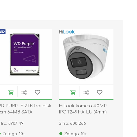
D PURPLE 2TB trdi disk
HiLook kamera 4.0MP
cm 64MB SATA
IPC-T249HA-LU (4mm)
WD23PURZ
ifra: 8907149
Šifra: 8001286
Zaloga:
10+
Zaloga:
10+