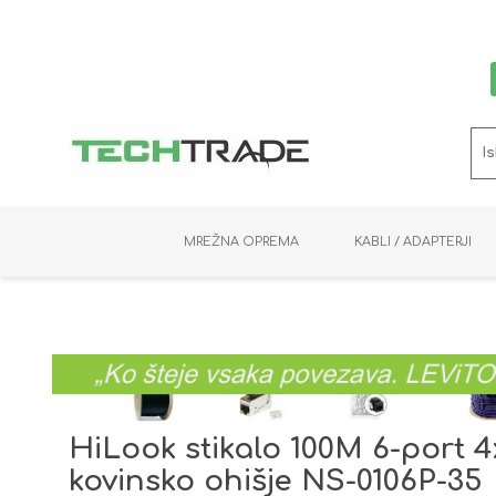
MREŽNA OPREMA
KABLI / ADAPTERJI
RAČUNALNIŠKI VIDEO
PRENOSNIKI / MINI PC
NADZORNE KAMERE
MNOŽILNIKI
NOSILCI
BAKER
SHRANJEVANJE
KVM STIKALA
PODATKOVNI
SNEMALNIKI
NAPAJANJE
OPTIKA
KABLI
HiLook stikalo 100M 6-port 4
kovinsko ohišje NS-0106P-35