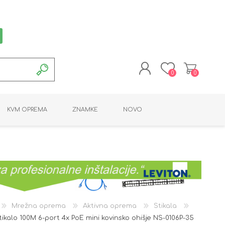
0
0
REGISTRACIJA
KVM OPREMA
ZNAMKE
NOVO
PRIJAVA
MONTAŽNA OPREMA
POTROŠNI MATERIAL
AKTIVNA OPREMA
LINE EXTENDER
PC OPREMA
ADAPTERJI
KARTICE / ČITALCI
BATERIJE / LED
PROGRAMSKA
NAPAJALNI
ORODJA
OPREMA
Mrežna oprema
Aktivna oprema
Stikala
tikalo 100M 6-port 4x PoE mini kovinsko ohišje NS-0106P-35