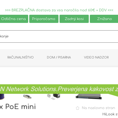
>>> BREZPLAČNA dostava za vsa naročila nad 60€ + DDV <<<
Odlična cena
Priporočamo
Zadnji kosi
Znižano
RAČUNALNIŠTVO
DOM / PISARNA
VIDEO NADZOR
MIŠKE / TIPKOVNICE
PAMETNI DOM
AVDIO / VIDEO
NAPAJALNIKI
KVM KABLI
KABINETI
PISARNIŠKA OPREMA
PRETVORNIKI
AV STIKALA
VTIČNICE
NALEPKE
GAMING
x PoE mini
Na naslovno stran
HiLook s