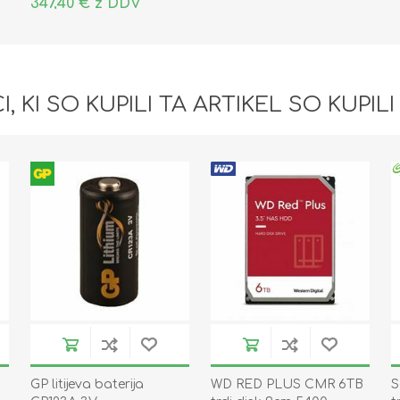
347,40 € z DDV
I, KI SO KUPILI TA ARTIKEL SO KUPILI
GP litijeva baterija
WD RED PLUS CMR 6TB
S