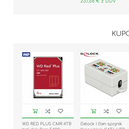
231,56 € z DDV
KUPC
WD RED PLUS CMR 4TB
Delock I člen spojnik