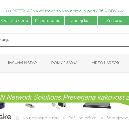
>>> BREZPLAČNA dostava za vsa naročila nad 60€ + DDV <<<
Odlična cena
Priporočamo
Zadnji kosi
Znižano
RAČUNALNIŠTVO
DOM / PISARNA
VIDEO NADZOR
MIŠKE / TIPKOVNICE
PAMETNI DOM
AVDIO / VIDEO
NAPAJALNIKI
KVM KABLI
KABINETI
PISARNIŠKA OPREMA
PRETVORNIKI
AV STIKALA
VTIČNICE
NALEPKE
GAMING
ske
Na naslovno stran
Računalništvo
Shranjevan