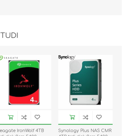
 TUDI
eagate IronWolf 4TB
Synology Plus NAS CMR