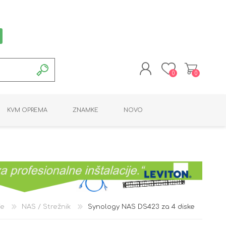
0
0
REGISTRACIJA
KVM OPREMA
ZNAMKE
NOVO
PRIJAVA
MONTAŽNA OPREMA
POTROŠNI MATERIAL
AKTIVNA OPREMA
LINE EXTENDER
PC OPREMA
ADAPTERJI
KARTICE / ČITALCI
BATERIJE / LED
PROGRAMSKA
NAPAJALNI
ORODJA
OPREMA
je
NAS / Strežnik
Synology NAS DS423 za 4 diske