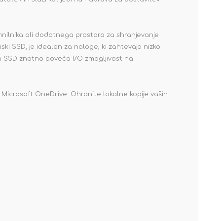
nilnika ali dodatnega prostora za shranjevanje
iski SSD, je idealen za naloge, ki zahtevajo nizko
ih SSD znatno poveča I/O zmogljivost na
n Microsoft OneDrive. Ohranite lokalne kopije vaših