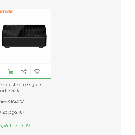
enda stikalo Giga 5-
ort SG105
ifra: 9104055
Zaloga:
10+
5,76 € z DDV