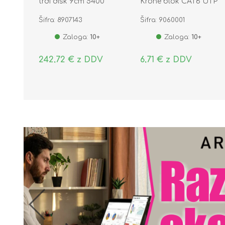
trdi disk 9cm 5400
Krone blok CAT6 UTP
256MB SATA WD40EFPX
tool-free 86167
Šifra: 8907143
Šifra: 9060001
Zaloga:
10+
Zaloga:
10+
242,72 € z DDV
6,71 € z DDV