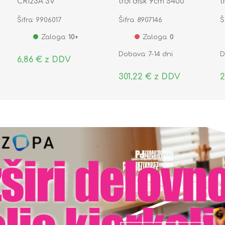
CR123A 3V
trdi disk 9cm 5400
t
256MB SATA WD60EFPX
2
Šifra: 9906017
Šifra: 8907146
Š
S
Zaloga:
10+
Zaloga:
0
Dobava: 7-14 dni
D
6,86 € z DDV
301,22 € z DDV
2