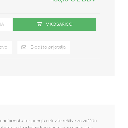
JA
V KOŠARICO
m formatu ter ponuja celovite rešitve za zaščito
otek in služi kot jedrna naprava za postavitev