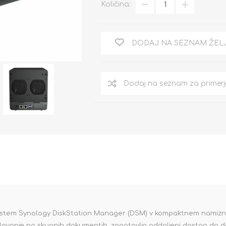
Količina:
DODAJ NA SEZNAM ŽEL
sistem Synology DiskStation Manager (DSM) v kompaktnem namizne
ovanje na skupnih dokumentih, zagotavlja oddaljeni dostop do dat