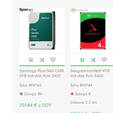
Synology Plus NAS CMR
Seagate IronWolf 4TB
4TB trdi disk 9cm 5400
trdi disk 9cm 5400
SATA HDD HAT3300-4T
256MB SATA
Šifra: 8907165
Šifra: 8907144
ST4000VN006
Zaloga:
10+
Zaloga:
0
Dobava: 2-3 dni
259,84 € z DDV