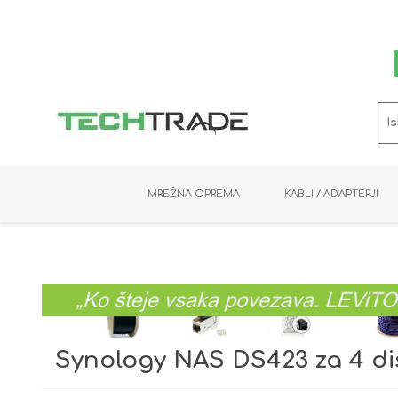
MREŽNA OPREMA
KABLI / ADAPTERJI
RAČUNALNIŠKI VIDEO
PRENOSNIKI / MINI PC
NADZORNE KAMERE
MNOŽILNIKI
NOSILCI
BAKER
SHRANJEVANJE
KVM STIKALA
PODATKOVNI
SNEMALNIKI
NAPAJANJE
OPTIKA
KABLI
Synology NAS DS423 za 4 di