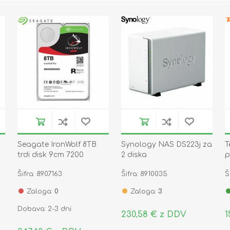
Seagate IronWolf 8TB
Synology NAS DS223j za
T
trdi disk 9cm 7200
2 diska
p
256MB SATA
Šifra: 8907163
Šifra: 8910035
Š
ST8000VN004
Zaloga:
0
Zaloga:
3
Dobava: 2-3 dni
230,58 € z DDV
1