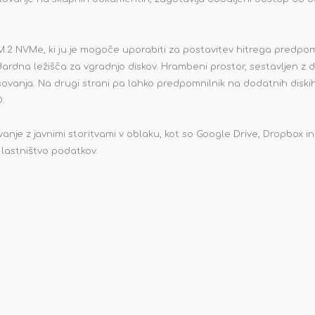
2 NVMe, ki ju je mogoče uporabiti za postavitev hitrega predpom
dardna ležišča za vgradnjo diskov. Hrambeni prostor, sestavljen z d
isovanja. Na drugi strani pa lahko predpomnilnik na dodatnih disk
.
vanje z javnimi storitvami v oblaku, kot so Google Drive, Dropbox i
 lastništvo podatkov.