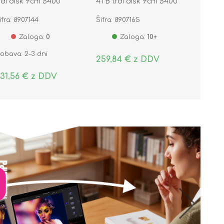
rdi disk 9cm 5400
4TB trdi disk 9cm 5400
56MB SATA
SATA HDD HAT3300-4T
ifra: 8907144
Šifra: 8907165
T4000VN006
Zaloga:
0
Zaloga:
10+
obava: 2-3 dni
259,84 € z DDV
31,56 € z DDV