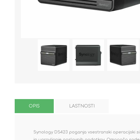
OPIS
LASTNOSTI
Synology DS423 poganja vsestranski operacijski 
in upravljanje poslovnih podatkov. Omogoča sodel