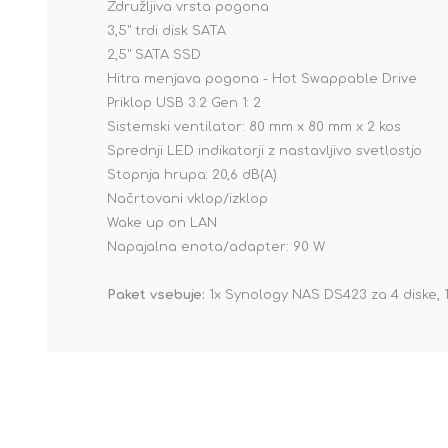
Združljiva vrsta pogona
3,5" trdi disk SATA
2,5" SATA SSD
Hitra menjava pogona - Hot Swappable Drive
Priklop USB 3.2 Gen 1: 2
Sistemski ventilator: 80 mm x 80 mm x 2 kos
Sprednji LED indikatorji z nastavljivo svetlostjo
Stopnja hrupa: 20,6 dB(A)
Načrtovani vklop/izklop
Wake up on LAN
Napajalna enota/adapter: 90 W
Paket vsebuje:
1x Synology NAS DS423 za 4 diske, 1x