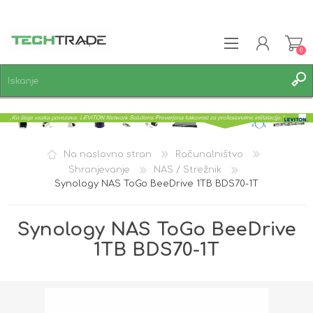
0
REGISTRACIJA
PRIJAVA
SEZNAM ŽELJA
0
Na naslovno stran
Računalništvo
Shranjevanje
NAS / Strežnik
Synology NAS ToGo BeeDrive 1TB BDS70-1T
Synology NAS ToGo BeeDrive
1TB BDS70-1T