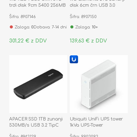
trdi disk 9cm 5400 256MB
disk 6cm črn USB 3.0
SATA WD60EFPX
WDBU6Y0020BBK-WESN
Šifra: 8907146
Šifra: 8907150
Zaloga:
0
Dobava: 7-14 dni
Zaloga:
10+
301,22 € z DDV
139,63 € z DDV
APACER SSD 1TB zunanji
Ubiquiti UniFi UPS tower
530MB/s USB 3.2 TipC
1kVa UPS-Tower
AS721
Šifra: 8943129
Šifra: 9903093