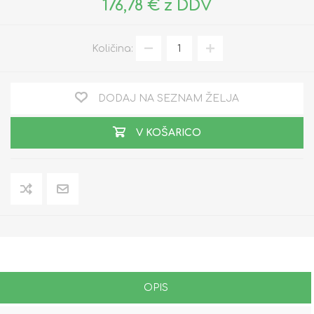
176,78 € z DDV
Količina:
DODAJ NA SEZNAM ŽELJA
V KOŠARICO
OPIS