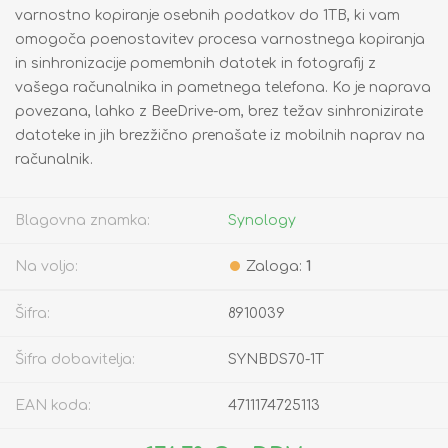
varnostno kopiranje osebnih podatkov do 1TB, ki vam
omogoča poenostavitev procesa varnostnega kopiranja
in sinhronizacije pomembnih datotek in fotografij z
vašega računalnika in pametnega telefona. Ko je naprava
povezana, lahko z BeeDrive-om, brez težav sinhronizirate
datoteke in jih brezžično prenašate iz mobilnih naprav na
računalnik.
Blagovna znamka:
Synology
Na voljo:
Zaloga:
1
Šifra:
8910039
Šifra dobavitelja:
SYNBDS70-1T
EAN koda:
4711174725113