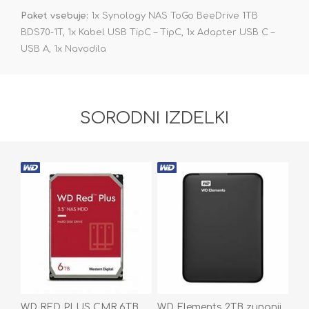
Paket vsebuje:
1x Synology NAS ToGo BeeDrive 1TB
BDS70-1T, 1x Kabel USB TipC – TipC, 1x Adapter USB C –
USB A, 1x Navodila
SORODNI IZDELKI
WD RED PLUS CMR 6TB
WD Elements 2TB zunanji