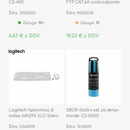
CS-400
FTP CAT.6A vodoodporen
IP68 86693
Šifra: 2006022
Šifra: 9060028
Zaloga:
10+
Zaloga:
10
6,47 € z DDV
19,23 € z DDV
Logitech tipkovnica &
SBOX čistilni set za ekran
miška MK295 SLO Silent
moder CS-5005
brezžična bela 920-
Šifra: 5540019
Šifra: 1510009
009824