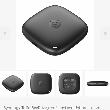
Synology ToGo BeeDrive je vaš novi osrednji prostor za