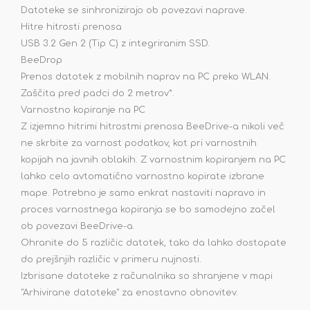
Datoteke se sinhronizirajo ob povezavi naprave.
Hitre hitrosti prenosa
USB 3.2 Gen 2 (Tip C) z integriranim SSD.
BeeDrop
Prenos datotek z mobilnih naprav na PC preko WLAN.
Zaščita pred padci do 2 metrov*.
Varnostno kopiranje na PC
Z izjemno hitrimi hitrostmi prenosa BeeDrive-a nikoli več
ne skrbite za varnost podatkov, kot pri varnostnih
kopijah na javnih oblakih. Z varnostnim kopiranjem na PC
lahko celo avtomatično varnostno kopirate izbrane
mape. Potrebno je samo enkrat nastaviti napravo in
proces varnostnega kopiranja se bo samodejno začel
ob povezavi BeeDrive-a.
Ohranite do 5 različic datotek, tako da lahko dostopate
do prejšnjih različic v primeru nujnosti.
Izbrisane datoteke z računalnika so shranjene v mapi
"Arhivirane datoteke" za enostavno obnovitev.