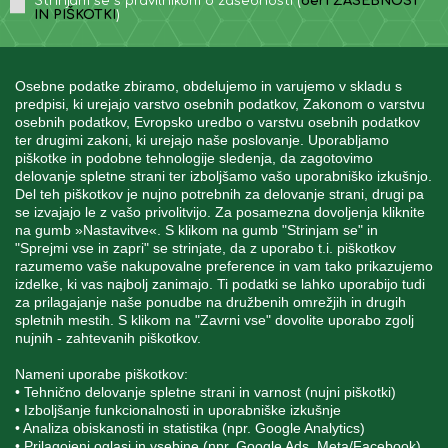
Strinjam se s pravilnikom o zasebnosti (
beri ZASEBNOST
IN PIŠKOTKI
)
Osebne podatke zbiramo, obdelujemo in varujemo v skladu s
predpisi, ki urejajo varstvo osebnih podatkov, Zakonom o varstvu
osebnih podatkov, Evropsko uredbo o varstvu osebnih podatkov
INFORMACIJE
ter drugimi zakoni, ki urejajo naše poslovanje. Uporabljamo
piškotke in podobne tehnologije sledenja, da zagotovimo
delovanje spletne strani ter izboljšamo vašo uporabniško izkušnjo.
Del teh piškotkov je nujno potrebnih za delovanje strani, drugi pa
MOJ RAČUN
se izvajajo le z vašo privolitvijo. Za posamezna dovoljenja kliknite
na gumb »Nastavitve«. S klikom na gumb "Strinjam se" in
"Sprejmi vse in zapri" se strinjate, da z uporabo t.i. piškotkov
STORITEV ZA STRANKE
razumemo vaše nakupovalne preference in vam tako prikazujemo
izdelke, ki vas najbolj zanimajo. Ti podatki se lahko uporabijo tudi
za prilagajanje naše ponudbe na družbenih omrežjih in drugih
spletnih mestih. S klikom na "Zavrni vse" dovolite uporabo zgolj
SPREMLJAJTE NAS
nujnih - zahtevanih piškotkov.
Nameni uporabe piškotkov:
• Tehnično delovanje spletne strani in varnost (nujni piškotki)
• Izboljšanje funkcionalnosti in uporabniške izkušnje
• Analiza obiskanosti in statistika (npr. Google Analytics)
Blatnica 8, 1236 Trzin
• Prilagojeni oglasi in vsebine (npr. Google Ads, Meta/Facebook)