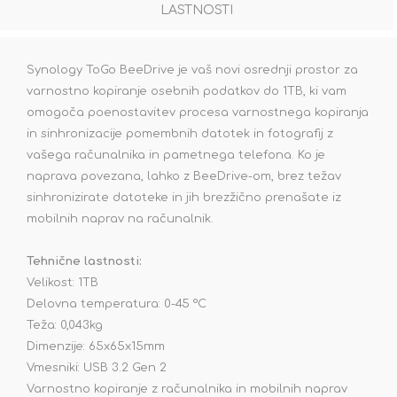
LASTNOSTI
Synology ToGo BeeDrive je vaš novi osrednji prostor za
varnostno kopiranje osebnih podatkov do 1TB, ki vam
omogoča poenostavitev procesa varnostnega kopiranja
in sinhronizacije pomembnih datotek in fotografij z
vašega računalnika in pametnega telefona. Ko je
naprava povezana, lahko z BeeDrive-om, brez težav
sinhronizirate datoteke in jih brezžično prenašate iz
mobilnih naprav na računalnik.
Tehnične lastnosti:
Velikost: 1TB
Delovna temperatura: 0-45 °C
Teža: 0,043kg
Dimenzije: 65x65x15mm
Vmesniki: USB 3.2 Gen 2
Varnostno kopiranje z računalnika in mobilnih naprav