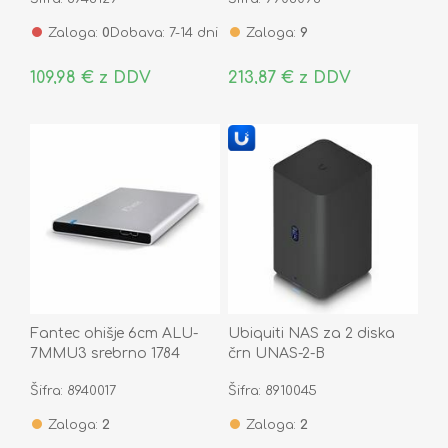
Zaloga:
0
Dobava: 7-14 dni
Zaloga:
9
109,98 € z DDV
213,87 € z DDV
Fantec ohišje 6cm ALU-
Ubiquiti NAS za 2 diska
7MMU3 srebrno 1784
črn UNAS-2-B
Šifra: 8940017
Šifra: 8910045
Zaloga:
2
Zaloga:
2