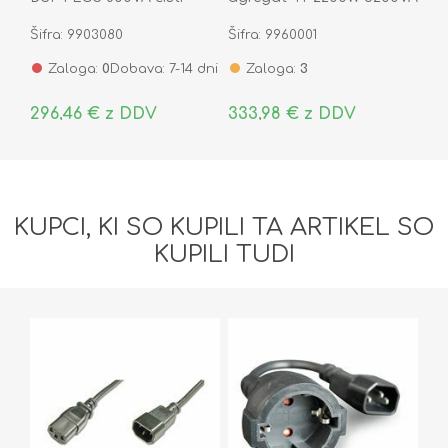
sinus On-Line
FGE3200M
Šifra: 9903080
Šifra: 9960001
FGCEDP802IEC
Zaloga:
0
Dobava: 7-14 dni
Zaloga:
3
296,46 € z DDV
333,98 € z DDV
KUPCI, KI SO KUPILI TA ARTIKEL SO
KUPILI TUDI