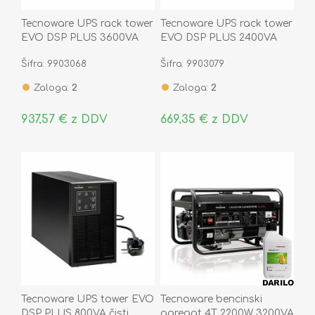
Tecnoware UPS rack tower
Tecnoware UPS rack tower
EVO DSP PLUS 3600VA
EVO DSP PLUS 2400VA
čisti sinus On-Line
čisti sinus On-Line
Šifra: 9903068
Šifra: 9903079
Zaloga:
2
Zaloga:
2
937,57 € z DDV
669,35 € z DDV
Tecnoware UPS tower EVO
Tecnoware bencinski
DSP PLUS 800VA čisti
agregat 4T 2200W 3200VA