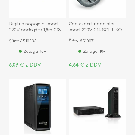
Digitus napajalni kabel
Cablexpert napajalni
220V podaljšek 1,8m C13-
kabel 220V C14 SCHUKO
C14
Ž UPS adapter 15cm črn
Šifra: 8510035
Šifra: 8510071
PC-SFC14M
Zaloga:
10+
Zaloga:
10+
6,09 € z DDV
4,64 € z DDV