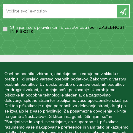
Strinjam se s pravilnikom o zasebnosti (
beri ZASEBNOST
IN PIŠKOTKI
)
INFORMACIJE
Osebne podatke zbiramo, obdelujemo in varujemo v skladu s
predpisi, ki urejajo varstvo osebnih podatkov, Zakonom o varstvu
osebnih podatkov, Evropsko uredbo o varstvu osebnih podatkov
MOJ RAČUN
ter drugimi zakoni, ki urejajo naše poslovanje. Uporabljamo
piškotke in podobne tehnologije sledenja, da zagotovimo
delovanje spletne strani ter izboljšamo vašo uporabniško izkušnjo.
STORITEV ZA STRANKE
Del teh piškotkov je nujno potrebnih za delovanje strani, drugi pa
se izvajajo le z vašo privolitvijo. Za posamezna dovoljenja kliknite
na gumb »Nastavitve«. S klikom na gumb "Strinjam se" in
"Sprejmi vse in zapri" se strinjate, da z uporabo t.i. piškotkov
SPREMLJAJTE NAS
razumemo vaše nakupovalne preference in vam tako prikazujemo
izdelke, ki vas najbolj zanimajo. Ti podatki se lahko uporabijo tudi