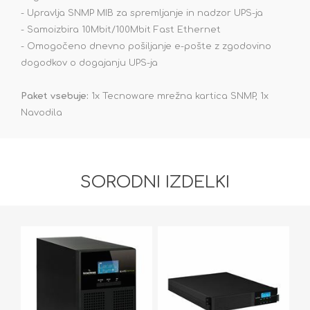
- Upravlja SNMP MIB za spremljanje in nadzor UPS-ja
- Samoizbira 10Mbit/100Mbit Fast Ethernet
- Omogočeno dnevno pošiljanje e-pošte z zgodovino
dogodkov o dogajanju UPS-ja
Paket vsebuje:
1x Tecnoware mrežna kartica SNMP, 1x
Navodila
SORODNI IZDELKI