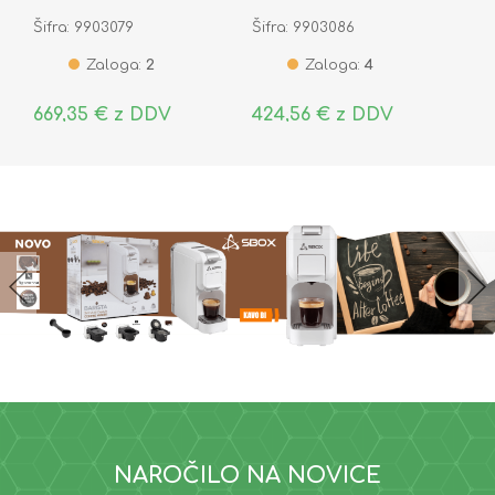
čisti sinus On-Line
čisti sinus On-Line
Šifra: 9903079
Šifra: 9903086
Zaloga:
2
Zaloga:
4
669,35 € z DDV
424,56 € z DDV
NAROČILO NA NOVICE