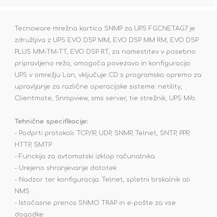
Tecnoware mrežna kartica SNMP za UPS FGCNETAG7 je
združljiva z UPS EVO DSP MM, EVO DSP MM RM, EVO DSP
PLUS MM-TM-TT, EVO DSP RT, za namestitev v posebno
pripravljeno režo, omogoča povezavo in konfiguracijo
UPS v omrežju Lan, vključuje CD s programsko opremo za
upravljanje za različne operacijske sisteme: netility,
Clientmate, Snmpview, sms server, tie strežnik, UPS Mib.
Tehnične specifikacije:
- Podprti protokoli: TCP/IP, UDP, SNMP, Telnet, SNTP, PPP,
HTTP, SMTP
- Funckija za avtomatski izklop računalnika
- Urejeno shranjevanje datotek
- Nadzor ter konfiguracija: Telnet, spletni brskalnik ali
NMS
- Istočasne prenos SNMO TRAP in e-pošte za vse
dogodke