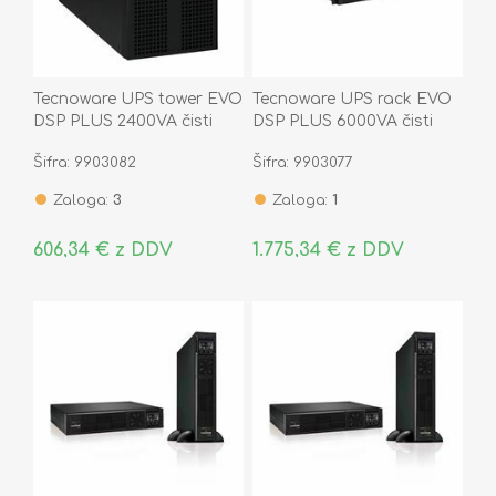
Tecnoware UPS tower EVO
Tecnoware UPS rack EVO
DSP PLUS 2400VA čisti
DSP PLUS 6000VA čisti
sinus On-Line
sinus On-Line brez
Šifra: 9903082
Šifra: 9903077
FGCEDP2402IEC
akumulatorja
Zaloga:
3
Zaloga:
1
606,34 € z DDV
1.775,34 € z DDV