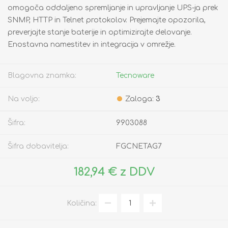
omogoča oddaljeno spremljanje in upravljanje UPS-ja prek
SNMP, HTTP in Telnet protokolov. Prejemajte opozorila,
preverjajte stanje baterije in optimizirajte delovanje.
Enostavna namestitev in integracija v omrežje.
Blagovna znamka:
Tecnoware
Na voljo:
Zaloga:
3
Šifra:
9903088
Šifra dobavitelja:
FGCNETAG7
182,94 € z DDV
Količina: