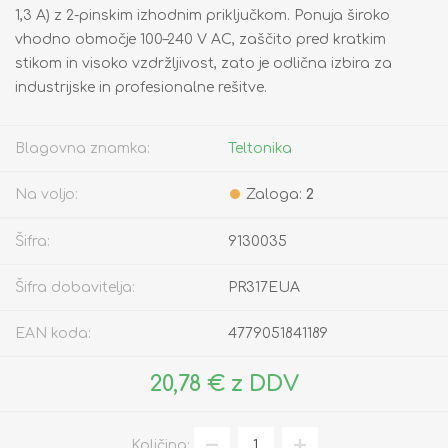
1,3 A) z 2-pinskim izhodnim priključkom. Ponuja široko
vhodno območje 100–240 V AC, zaščito pred kratkim
stikom in visoko vzdržljivost, zato je odlična izbira za
industrijske in profesionalne rešitve.
Blagovna znamka:
Teltonika
Na voljo:
Zaloga:
2
Šifra:
9130035
Šifra dobavitelja:
PR317EUA
EAN koda:
4779051841189
20,78 € z DDV
Količina: