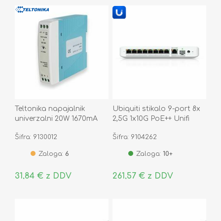
Teltonika napajalnik
Ubiquiti stikalo 9-port 8x
univerzalni 20W 1670mA
2,5G 1x10G PoE++ Unifi
12V DIN Weho
USW-Flex-2.5G-8-PoE
Šifra: 9130012
Šifra: 9104262
Zaloga:
6
Zaloga:
10+
31,84 € z DDV
261,57 € z DDV