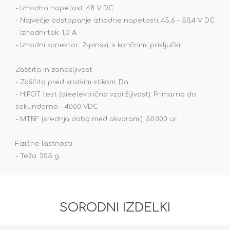
- Izhodna napetost: 48 V DC
- Največje odstopanje izhodne napetosti: 45,6 – 50,4 V DC
- Izhodni tok: 1,3 A
- Izhodni konektor: 2-pinski, s končnimi priključki
Zaščita in zanesljivost
- Zaščita pred kratkim stikom: Da
- HIPOT test (dieelektrična vzdržljivost): Primarno do
sekundarno – 4000 VDC
- MTBF (srednja doba med okvarami): 50.000 ur
Fizične lastnosti
- Teža: 305 g
SORODNI IZDELKI