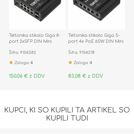
Teltonika stikalo Giga 8-
Teltonika stikalo Giga 5-
port 2xSFP DIN Mini
port 4x PoE 60W DIN Mini
managed TSW212
kovinsko ohišje TSW101
Šifra: 9104282
Šifra: 9104278
Zaloga:
4
Zaloga:
4
150,06 € z DDV
83,08 € z DDV
KUPCI, KI SO KUPILI TA ARTIKEL SO
KUPILI TUDI