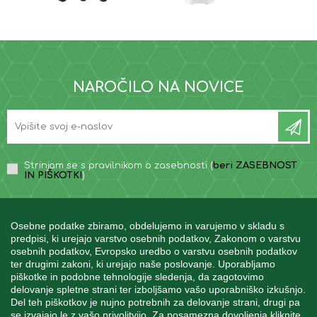
NAROČILO NA NOVICE
Strinjam se s pravilnikom o zasebnosti (
beri ZASEBNOST
IN PIŠKOTKI
)
Osebne podatke zbiramo, obdelujemo in varujemo v skladu s
predpisi, ki urejajo varstvo osebnih podatkov, Zakonom o varstvu
osebnih podatkov, Evropsko uredbo o varstvu osebnih podatkov
INFORMACIJE
ter drugimi zakoni, ki urejajo naše poslovanje. Uporabljamo
piškotke in podobne tehnologije sledenja, da zagotovimo
delovanje spletne strani ter izboljšamo vašo uporabniško izkušnjo.
Del teh piškotkov je nujno potrebnih za delovanje strani, drugi pa
MOJ RAČUN
se izvajajo le z vašo privolitvijo. Za posamezna dovoljenja kliknite