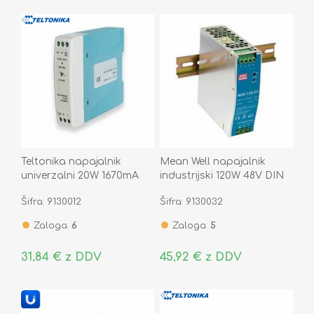
Teltonika napajalnik
Mean Well napajalnik
univerzalni 20W 1670mA
industrijski 120W 48V DIN
12V DIN Weho
NDR-120-48
Šifra: 9130012
Šifra: 9130032
Zaloga:
6
Zaloga:
5
31,84 € z DDV
45,92 € z DDV