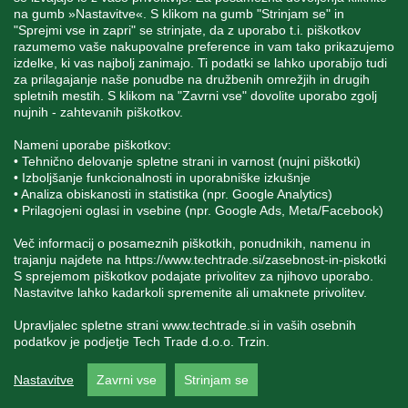
na gumb »Nastavitve«. S klikom na gumb "Strinjam se" in
"Sprejmi vse in zapri" se strinjate, da z uporabo t.i. piškotkov
STORITEV ZA STRANKE
razumemo vaše nakupovalne preference in vam tako prikazujemo
izdelke, ki vas najbolj zanimajo. Ti podatki se lahko uporabijo tudi
za prilagajanje naše ponudbe na družbenih omrežjih in drugih
spletnih mestih. S klikom na "Zavrni vse" dovolite uporabo zgolj
SPREMLJAJTE NAS
nujnih - zahtevanih piškotkov.
Nameni uporabe piškotkov:
• Tehnično delovanje spletne strani in varnost (nujni piškotki)
• Izboljšanje funkcionalnosti in uporabniške izkušnje
• Analiza obiskanosti in statistika (npr. Google Analytics)
Blatnica 8, 1236 Trzin
• Prilagojeni oglasi in vsebine (npr. Google Ads, Meta/Facebook)
+386 1 562 21 11
Več informacij o posameznih piškotkih, ponudnikih, namenu in
trajanju najdete na
https://www.techtrade.si/zasebnost-in-piskotki
S sprejemom piškotkov podajate privolitev za njihovo uporabo.
Nastavitve lahko kadarkoli spremenite ali umaknete privolitev.
Upravljalec spletne strani
www.techtrade.si
in vaših osebnih
podatkov je podjetje Tech Trade d.o.o. Trzin.
V podjetju TechTrade Trzin si prizadevamo objavljati
Nastavitve
Zavrni vse
Strinjam se
pravilne in verodostojne podatke. V kolikor na naši
spletni strani zasledite napačne oziroma neustrezne