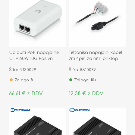
Ubiquiti PoE napajalnik
Teltonika napajalni kabel
UTP 60W 10G Pasivni
2m 4pin za hitri priklop
UACC-PoE++-10G
PR2FK20M
Šifra: 9130029
Šifra: 8510089
Zaloga:
8
Zaloga:
10+
66,61 € z DDV
12,38 € z DDV