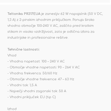
Teltonika PR317EUA
je zanesljiv 62 W napajalnik (50 V DC,
1,3 A) z 2-pinskim izhodnim priključkom. Ponuja široko
vhodno območje 100–240 V AC, zaščito pred kratkim
stikom in visoko vzdržljivost, zato je odlična izbira za
industrijske in profesionalne rešitve.
Tehnične lastnosti:
Vhod
- Vhodna napetost: 100 – 240 V AC
- Območje vhodne napetosti: 90 – 264 V AC
- Vhodna frekvenca: 50/60 Hz
- Območje vhodne frekvence: 47 – 63 Hz
- Vhodni tok: 1,5 A
- Največji vhodni zagonski tok: 50 A
- Vhodni priključek: EU (tip C)
Izhod