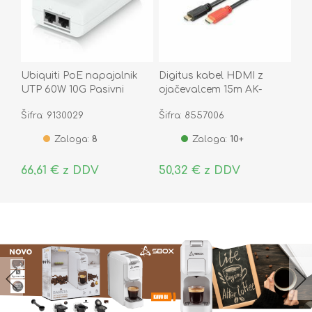
Ubiquiti PoE napajalnik
Digitus kabel HDMI z
UTP 60W 10G Pasivni
ojačevalcem 15m AK-
UACC-PoE++-10G
330105-150-S
Šifra: 9130029
Šifra: 8557006
Zaloga:
8
Zaloga:
10+
66,61 € z DDV
50,32 € z DDV