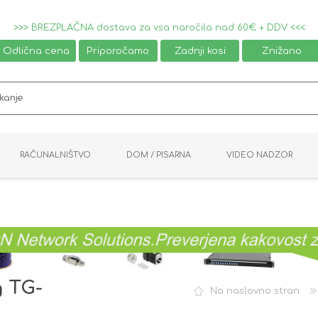
>>> BREZPLAČNA dostava za vsa naročila nad 60€ + DDV <<<
Odlična cena
Priporočamo
Zadnji kosi
Znižano
RAČUNALNIŠTVO
DOM / PISARNA
VIDEO NADZOR
MIŠKE / TIPKOVNICE
PAMETNI DOM
AVDIO / VIDEO
NAPAJALNIKI
KVM KABLI
KABINETI
PISARNIŠKA OPREMA
PRETVORNIKI
AV STIKALA
VTIČNICE
NALEPKE
GAMING
g TG-
Na naslovno stran