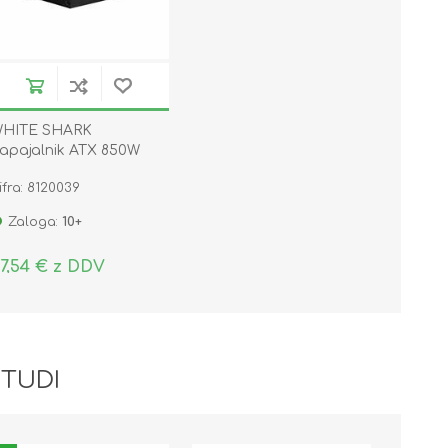
HITE SHARK
apajalnik ATX 850W
odularni GOLD GPSU-
ifra: 8120039
50W ADMIRAL
Zaloga:
10+
7,54 € z DDV
 TUDI