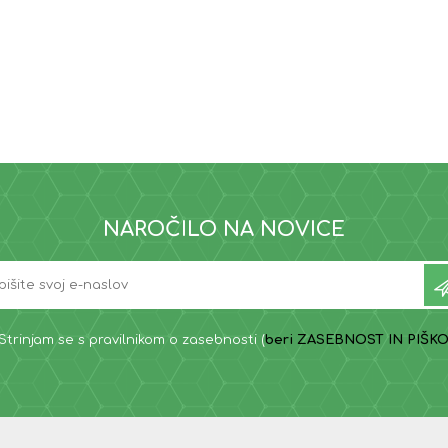
NAROČILO NA NOVICE
Strinjam se s pravilnikom o zasebnosti (
beri ZASEBNOST IN PIŠKO