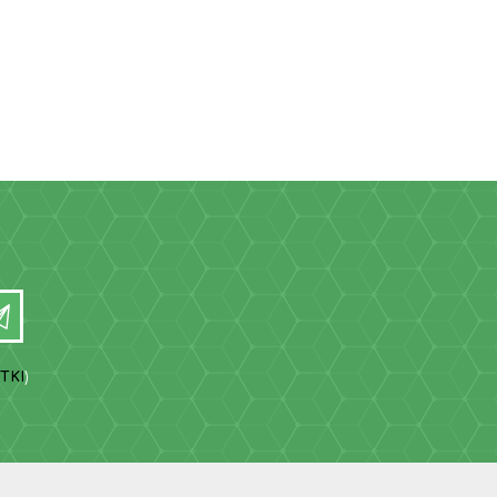
TKI
)