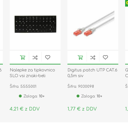
6
Nalepke za tipkovnico
Digitus patch UTP CAT.6
G
SLO vsi znaki-beli
0,5m siv
C
Šifra: 5555001
Šifra: 9030098
Š
Zaloga:
10+
Zaloga:
10+
4,21 € z DDV
1,77 € z DDV
1