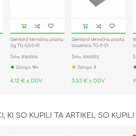
Gembird termična pasta
Gembird termična pasta
W
3g TG-G3.0-01
blazinica TG-P-01
n
m
Šifra: 8160004
Šifra: 8160005
Š
8
Zaloga:
10+
Zaloga:
3
4,12 € z DDV
3,53 € z DDV
9
I, KI SO KUPILI TA ARTIKEL SO KUPILI