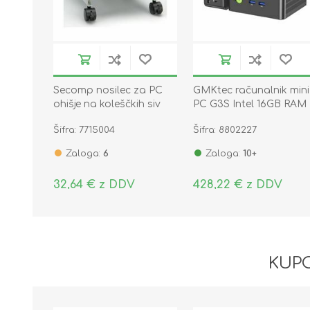
Secomp nosilec za PC
GMKtec računalnik mini
ohišje na koleščkih siv
PC G3S Intel 16GB RAM
17.05.1516-5
512GB SSD črn NucBox
Šifra: 7715004
Šifra: 8802227
Zaloga:
6
Zaloga:
10+
32,64 € z DDV
428,22 € z DDV
KUPC