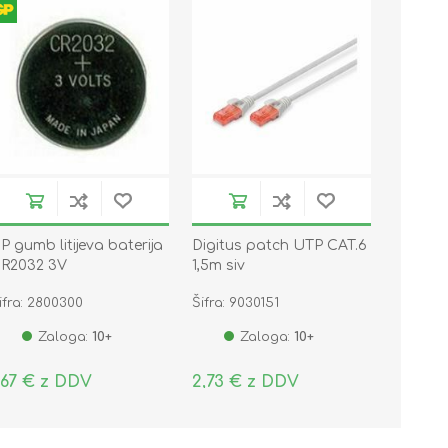
P gumb litijeva baterija
Digitus patch UTP CAT.6
R2032 3V
1,5m siv
ifra: 2800300
Šifra: 9030151
Zaloga:
10+
Zaloga:
10+
,67 € z DDV
2,73 € z DDV