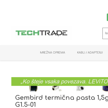
MREŽNA OPREMA
KABLI / ADAPTERJI
RAČUNALNIŠKI VIDEO
PRENOSNIKI / MINI PC
NADZORNE KAMERE
MNOŽILNIKI
NOSILCI
BAKER
SHRANJEVANJE
KVM STIKALA
PODATKOVNI
SNEMALNIKI
NAPAJANJE
OPTIKA
KABLI
Gembird termična pasta 1,5
G1.5-01