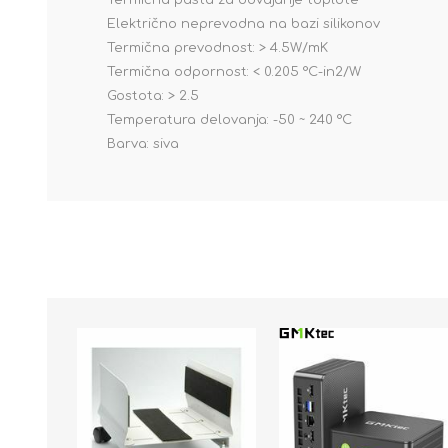
Termična pasta za odvajanje toplote
Električno neprevodna na bazi silikonov
Termična prevodnost: > 4.5W/mK
Termična odpornost: < 0.205 °C-in2/W
Gostota: > 2.5
Temperatura delovanja: -50 ~ 240 °C
Barva: siva