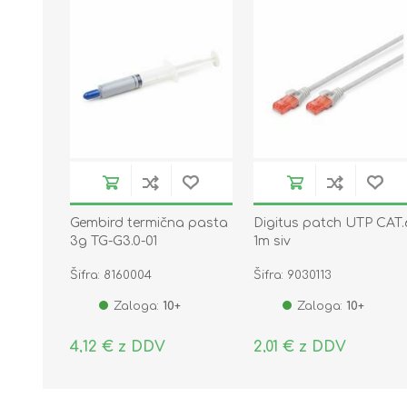
Gembird termična pasta
Digitus patch UTP CAT.
3g TG-G3.0-01
1m siv
Šifra: 8160004
Šifra: 9030113
Zaloga:
10+
Zaloga:
10+
4,12 € z DDV
2,01 € z DDV