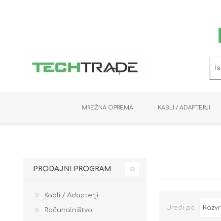
MREŽNA OPREMA
KABLI / ADAPTERJI
RAČUNALNIŠKI VIDEO
PRENOSNIKI / MINI PC
NADZORNE KAMERE
MNOŽILNIKI
NOSILCI
BAKER
SHRANJEVANJE
KVM STIKALA
PODATKOVNI
SNEMALNIKI
NAPAJANJE
OPTIKA
KABLI
PRODAJNI PROGRAM
Kabli / Adapterji
Uredi po
Računalništvo