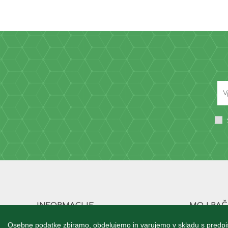
INFORMACIJE
MOJ RA
Vizija
Podatki 
Osebne podatke zbiramo, obdelujemo in varujemo v skladu s predpis