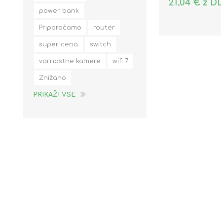
21,04 € z D
power bank
Priporočamo
router
super cena
switch
varnostne kamere
wifi 7
Znižano
PRIKAŽI VSE