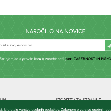
NAROČILO NA NOVICE
Strinjam se s pravilnikom o zasebnosti (
beri ZASEBNOST IN PIŠKO
ČUN
STORITEV ZA STRANKE
stranke
WhiteShark Gaming
i, ki urejajo varstvo osebnih podatkov, Zakonom o varstvu osebnih pod