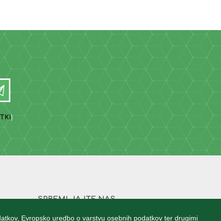
TKI
)
SPREMLJAJTE NAS
atkov, Evropsko uredbo o varstvu osebnih podatkov ter drugimi