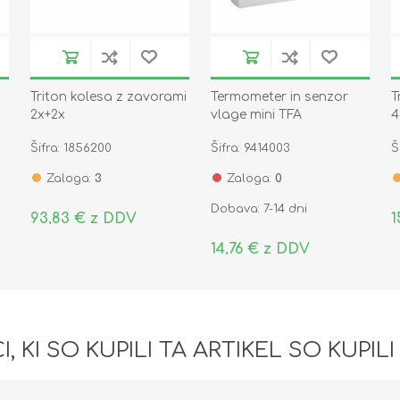
Triton kolesa z zavorami
Termometer in senzor
T
2x+2x
vlage mini TFA
4
k
Šifra: 1856200
Šifra: 9414003
Š
Zaloga:
3
Zaloga:
0
Dobava: 7-14 dni
93,83 € z DDV
1
14,76 € z DDV
I, KI SO KUPILI TA ARTIKEL SO KUPILI