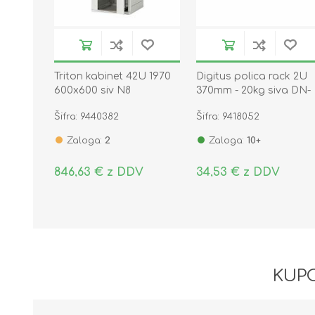
Triton kabinet 42U 1970
Digitus polica rack 2U
600x600 siv N8
370mm - 20kg siva DN-
sestavljen
97610
Šifra: 9440382
Šifra: 9418052
Zaloga:
2
Zaloga:
10+
846,63 € z DDV
34,53 € z DDV
KUPC