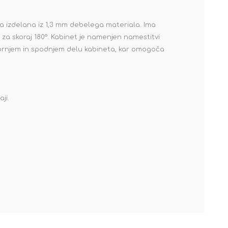
a izdelana iz 1,3 mm debelega materiala. Ima
 za skoraj 180°. Kabinet je namenjen namestitvi
zgornjem in spodnjem delu kabineta, kar omogoča
ji.