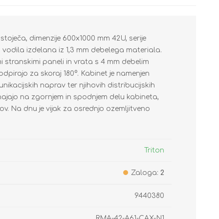
toječa, dimenzije 600x1000 mm 42U, serije
Stikala
DisplayPort adapterji
ATX napajalniki
Čistila
Orodje
Napajalni kabli
Priklopne postaje
Nepolnilne
vodila izdelana iz 1,3 mm debelega materiala.
mi stranskimi paneli in vrata s 4 mm debelim
Dostopne točke
DVI adapterji
Ohišja za PC
3D polnila
Testerji
Napajalni adapterji
USB vozlišča
Polnilne
odpirajo za skoraj 180°. Kabinet je namenjen
Usmerjevalniki
USB adapterji
Ventilatorji
Nalepke / Pisala
Kabelske vezice
Napajalni konektorji
Čitalci
Polnilci
ikacijskih naprav ter njihovih distribucijskih
Mreža preko 220V
HDMI adapterji
Paste / Mrežice
Promocija
Odvijalci kolutov
Kartice za PC
LED svetilke
hajajo na zgornjem in spodnjem delu kabineta,
Kartice / Adapterji
VGA adapterji
Zvočniki
Tiskalniki / Nalepke
Pametni ključi
v. Na dnu je vijak za osrednjo ozemljitveno
Napajalniki / Zaščite
HDD adapterji
Slušalke / Mikrofoni
Izolirni / lepilni trakovi /
USB stikala
Skrčke
Antene / Kabli
Avdio Video adapterji
Kamere
Zunanje kartice
D-sub / Slot adapterji
Triton
Zaloga:
2
9440380
RMA-42-A61-CAX-N1