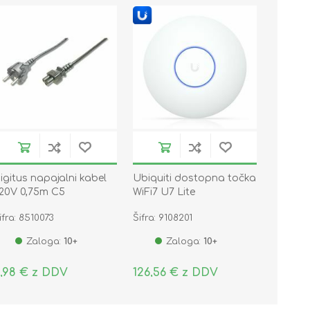
igitus napajalni kabel
Ubiquiti dostopna točka
20V 0,75m C5
WiFi7 U7 Lite
RIPOLAR
ifra: 8510073
Šifra: 9108201
Zaloga:
10+
Zaloga:
10+
,98 € z DDV
126,56 € z DDV