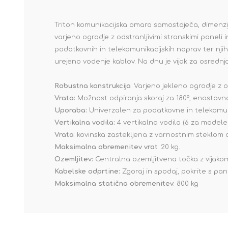
Triton komunikacijska omara samostoječa, dimenzi
varjeno ogrodje z odstranljivimi stranskimi paneli 
podatkovnih in telekomunikacijskih naprav ter nji
urejeno vodenje kablov. Na dnu je vijak za osrednj
Robustna konstrukcija
: Varjeno jekleno ogrodje z o
Vrata:
Možnost odpiranja skoraj za 180°, enostavna
Uporaba:
Univerzalen za podatkovne in telekomu
Vertikalna vodila:
4 vertikalna vodila (6 za modele
Vrata
: kovinska zastekljena z varnostnim steklom
Maksimalna obremenitev vrat
: 20 kg.
Ozemljitev:
Centralna ozemljitvena točka z vijako
Kabelske odprtine:
Zgoraj in spodaj, pokrite s pane
Maksimalna statična obremenitev
: 800 kg