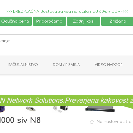
>>> BREZPLAČNA dostava za vsa naročila nad 60€ + DDV <<<
Odlična cena
Priporočamo
Zadnji kosi
Znižano
RAČUNALNIŠTVO
DOM / PISARNA
VIDEO NADZOR
MIŠKE / TIPKOVNICE
PAMETNI DOM
AVDIO / VIDEO
NAPAJALNIKI
KVM KABLI
KABINETI
PISARNIŠKA OPREMA
PRETVORNIKI
AV STIKALA
VTIČNICE
NALEPKE
GAMING
1000 siv N8
Na naslovno stra