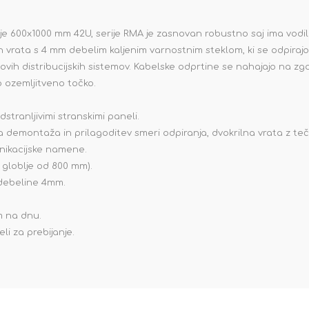
je 600x1000 mm 42U, serije RMA je zasnovan robustno saj ima vodil
in vrata s 4 mm debelim kaljenim varnostnim steklom, ki se odpirajo
hovih distribucijskih sistemov. Kabelske odprtine se nahajajo na 
o ozemljitveno točko.
dstranljivimi stranskimi paneli.
 demontaža in prilagoditev smeri odpiranja, dvokrilna vrata z teča
nikacijske namene.
 globlje od 800 mm).
 debeline 4mm.
m na dnu.
li za prebijanje.