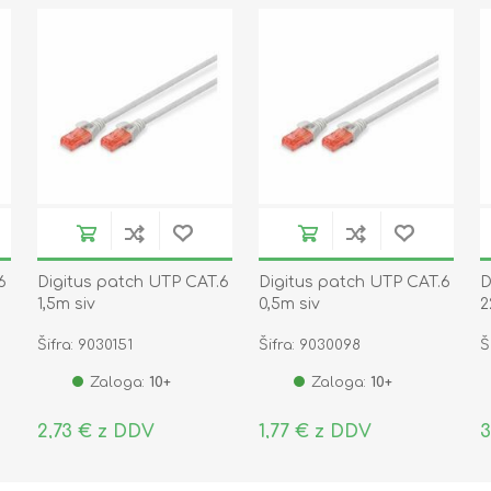
6
Digitus patch UTP CAT.6
Digitus patch UTP CAT.6
D
1,5m siv
0,5m siv
2
T
Šifra: 9030151
Šifra: 9030098
Š
Zaloga:
10+
Zaloga:
10+
2,73 € z DDV
1,77 € z DDV
3