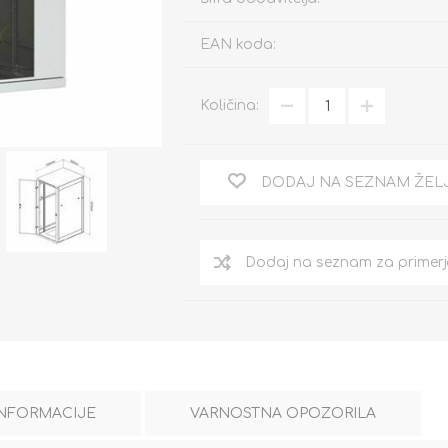
EAN koda:
Količina:
DODAJ NA SEZNAM ŽEL
INFORMACIJE
VARNOSTNA OPOZORILA