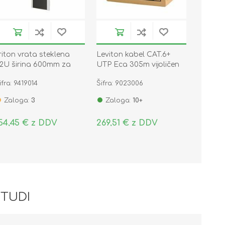
riton vrata steklena
Leviton kabel CAT.6+
2U širina 600mm za
UTP Eca 305m vijoličen
abinet
ifra: 9419014
Šifra: 9023006
Zaloga:
3
Zaloga:
10+
54,45 € z DDV
269,51 € z DDV
 TUDI