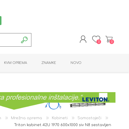
0
0
REGISTRACIJA
KVM OPREMA
ZNAMKE
NOVO
PRIJAVA
MONTAŽNA OPREMA
POTROŠNI MATERIAL
AKTIVNA OPREMA
LINE EXTENDER
PC OPREMA
ADAPTERJI
KARTICE / ČITALCI
BATERIJE / LED
PROGRAMSKA
NAPAJALNI
ORODJA
OPREMA
n
Mrežna oprema
Kabineti
Samostoječi
Triton kabinet 42U 1970 600x1000 siv N8 sestavljen