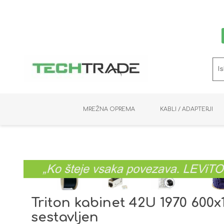
MREŽNA OPREMA
KABLI / ADAPTERJI
RAČUNALNIŠKI VIDEO
PRENOSNIKI / MINI PC
NADZORNE KAMERE
MNOŽILNIKI
NOSILCI
BAKER
SHRANJEVANJE
KVM STIKALA
PODATKOVNI
SNEMALNIKI
NAPAJANJE
OPTIKA
KABLI
Triton kabinet 42U 1970 600x
sestavljen