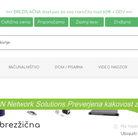
>>> BREZPLAČNA dostava za vsa naročila nad 60€ + DDV <<<
Odlična cena
Priporočamo
Zadnji kosi
Znižano
RAČUNALNIŠTVO
DOM / PISARNA
VIDEO NADZOR
MIŠKE / TIPKOVNICE
PAMETNI DOM
AVDIO / VIDEO
NAPAJALNIKI
KVM KABLI
KABINETI
PISARNIŠKA OPREMA
PRETVORNIKI
AV STIKALA
VTIČNICE
NALEPKE
GAMING
 brezžična
Na nasl
Ubiquit