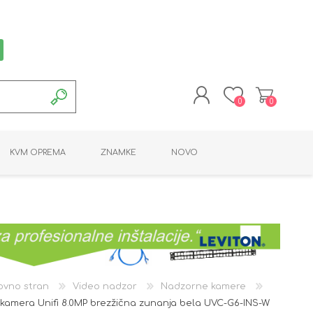
0
0
REGISTRACIJA
KVM OPREMA
ZNAMKE
NOVO
PRIJAVA
MONTAŽNA OPREMA
POTROŠNI MATERIAL
AKTIVNA OPREMA
LINE EXTENDER
PC OPREMA
ADAPTERJI
KARTICE / ČITALCI
BATERIJE / LED
PROGRAMSKA
NAPAJALNI
ORODJA
OPREMA
ovno stran
Video nadzor
Nadzorne kamere
i kamera Unifi 8.0MP brezžična zunanja bela UVC-G6-INS-W