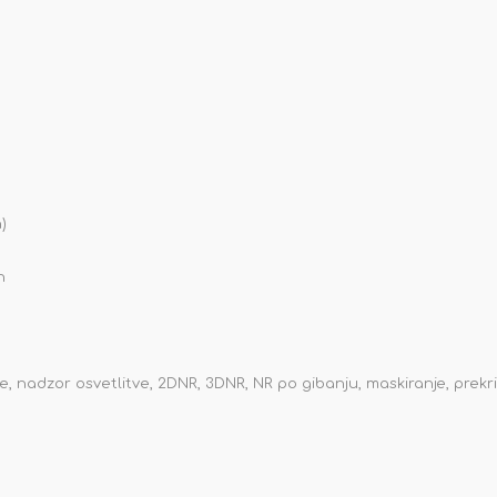
)
h
ine, nadzor osvetlitve, 2DNR, 3DNR, NR po gibanju, maskiranje, prek