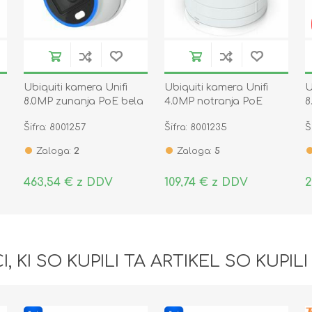
Ubiquiti kamera Unifi
Ubiquiti kamera Unifi
U
8.0MP zunanja PoE bela
4.0MP notranja PoE
8
UVC-AI-Turret-W
UVC-G5-Dome-Ultra
U
Šifra: 8001257
Šifra: 8001235
Š
Zaloga:
2
Zaloga:
5
463,54 € z DDV
109,74 € z DDV
2
I, KI SO KUPILI TA ARTIKEL SO KUPILI