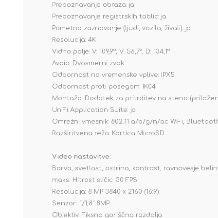
Prepoznavanje obraza: ja
Prepoznavanje registrskih tablic: ja
Pametno zaznavanje (ljudi, vozila, živali): ja
Resolucija: 4K
Vidno polje: V: 109,9°, V: 56,7°, D: 134,1°
Avdio: Dvosmerni zvok
Odpornost na vremenske vplive: IPX5
Odpornost proti posegom: IK04
Montaža: Dodatek za pritrditev na steno (priložen
UniFi Application Suite: ja
Omrežni vmesnik: 802.11 a/b/g/n/ac WiFi, Bluetoot
Razširitvena reža: Kartica MicroSD
Video nastavitve:
Barva, svetlost, ostrina, kontrast, ravnovesje bel
maks. Hitrost sličic: 30 FPS
Resolucija: 8 MP 3840 x 2160 (16:9)
Senzor: 1/1,8" 8MP
Objektiv: Fiksna goriščna razdalja