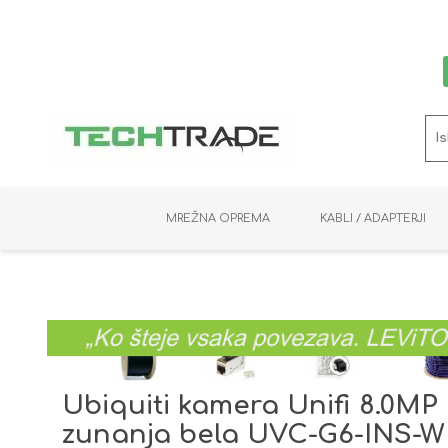
MREŽNA OPREMA
KABLI / ADAPTERJI
RAČUNALNIŠKI VIDEO
PRENOSNIKI / MINI PC
NADZORNE KAMERE
MNOŽILNIKI
NOSILCI
BAKER
SHRANJEVANJE
KVM STIKALA
PODATKOVNI
SNEMALNIKI
NAPAJANJE
OPTIKA
KABLI
Ubiquiti kamera Unifi 8.0MP
zunanja bela UVC-G6-INS-W