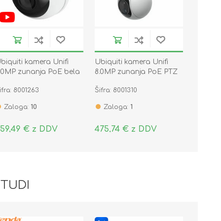
biquiti kamera Unifi
Ubiquiti kamera Unifi
.0MP zunanja PoE bela
8.0MP zunanja PoE PTZ
VC-G6-Turret-W
dual bela UVC-G6-PTZ
ifra: 8001263
Šifra: 8001310
Zaloga:
10
Zaloga:
1
59,49 € z DDV
475,74 € z DDV
 TUDI