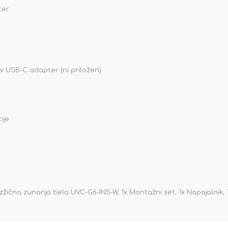
ter
 v USB-C adapter (ni priložen)
ije
ezžična zunanja bela UVC-G6-INS-W, 1x Montažni set, 1x Napajalnik, 