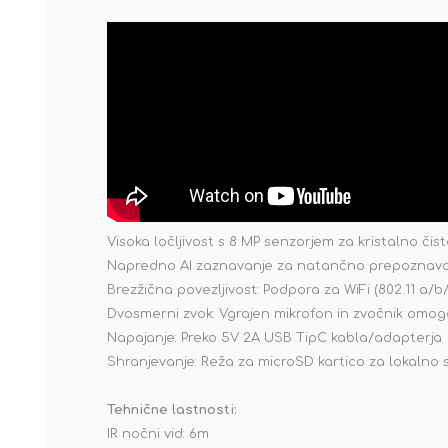
Visoka ločljivost s 8 MP senzorjem za kristalno čist
Napredno AI zaznavanje za natančno prepoznavo lju
Brezžična povezljivost: Podpora za WiFi (802.11 a
Dvosmerni zvok: Vgrajen mikrofon in zvočnik omog
Napajanje: Preko 5V 2A USB TipC kabla/adapterja
Shranjevanje:
Reža za microSD kartico za lokalno 
Tehnične lastnosti:
IR nočni vid: 6m