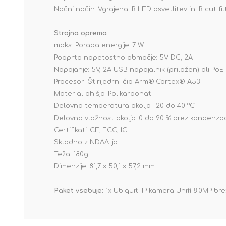
Nočni način: Vgrajena IR LED osvetlitev in IR cut fil
Strojna oprema
maks. Poraba energije: 7 W
Podprto napetostno območje: 5V DC, 2A
Napajanje: 5V, 2A USB napajalnik (priložen) ali PoE
Procesor: Štirijedrni čip Arm® Cortex®-A53
Material ohišja: Polikarbonat
Delovna temperatura okolja: -20 do 40 °C
Delovna vlažnost okolja: 0 do 90 % brez kondenzac
Certifikati: CE, FCC, IC
Skladno z NDAA: ja
Teža: 180g
Dimenzije: 81,7 x 50,1 x 57,2 mm
Paket vsebuje:
1x Ubiquiti IP kamera Unifi 8.0MP br