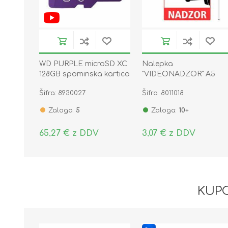
WD PURPLE microSD XC
Nalepka
128GB spominska kartica
"VIDEONADZOR" A5
QD101
(190x133) prozorna
Šifra: 8930027
Šifra: 8011018
Zaloga:
5
Zaloga:
10+
65,27 € z DDV
3,07 € z DDV
KUPC