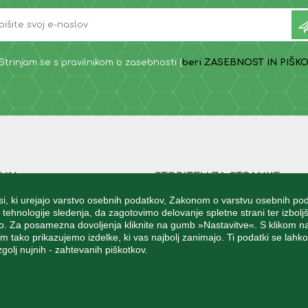
Strinjam se s pravilnikom o zasebnosti (
beri ZASEBNOST IN PIŠKO
ČUN
STORITEV ZA STRANKE
stranke
WhiteShark Gaming
i, ki urejajo varstvo osebnih podatkov, Zakonom o varstvu osebnih pod
tehnologije sledenja, da zagotovimo delovanje spletne strani ter izbol
za dostavo
Vloge-Obrazci
vijo. Za posamezna dovoljenja kliknite na gumb »Nastavitve«. S klikom na
tako prikazujemo izdelke, ki vas najbolj zanimajo. Ti podatki se lahk
a
Pomoč in podpora
golj nujnih - zahtevanih piškotkov.
a
Dostava blaga - cenik
želja
Paketnik Direct4.me
Pogosta vprašanja