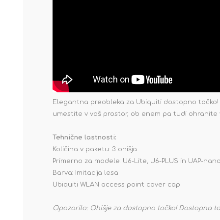
Elegantna preobleka za Ubiquiti dostopno točko! O
umestite v vaš prostor, ob enem pa tudi ohranite 
Tehnične lastnosti:
Količina v paketu: 3 ohišja
Primerno za modele: U6-Lite, U6-PLUS in UAP-na
Barva: Imitacija lesa
Ubiquiti WLAN access point cover cap
Opozorilo: Ohišje za dostopno točko! Dostopna to