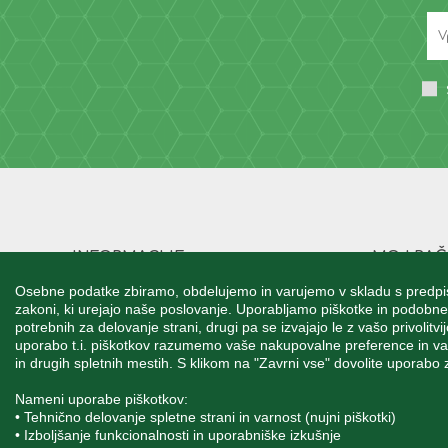
INFORMACIJE
MOJ RA
Vizija
Podatki 
Osebne podatke zbiramo, obdelujemo in varujemo v skladu s predpis
zakoni, ki urejajo naše poslovanje. Uporabljamo piškotke in podobne 
Kontakti / Kje nas najdete
Naslov 
potrebnih za delovanje strani, drugi pa se izvajajo le z vašo privolit
uporabo t.i. piškotkov razumemo vaše nakupovalne preference in vam 
Pogoji poslovanja
Naročil
in drugih spletnih mestih. S klikom na "Zavrni vse" dovolite uporabo z
Kako oddati naročilo?
Košaric
Nameni uporabe piškotkov:
Postanite naš poslovni partner
Seznam 
• Tehnično delovanje spletne strani in varnost (nujni piškotki)
• Izboljšanje funkcionalnosti in uporabniške izkušnje
Zasebnost in piškotki