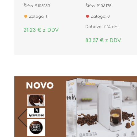
(pak/1)
U6 (pak/3)
Šifra: 9108183
Šifra: 9108178
Zaloga:
1
Zaloga:
0
Dobava: 7-14 dni
21,23 € z DDV
83,37 € z DDV