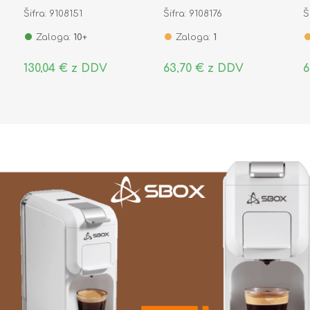
(pak/3)
(
Šifra: 9108151
Šifra: 9108176
Š
Zaloga:
10+
Zaloga:
1
130,04 € z DDV
63,70 € z DDV
6