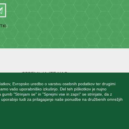
TKI
)
SPREMLJAJTE NAS
atkov, Evropsko uredbo o varstvu osebnih podatkov ter drugimi
jšamo vašo uporabniško izkušnjo. Del teh piškotkov je nujno
 gumb "Strinjam se" in "Sprejmi vse in zapri" se strinjate, da z
o uporabijo tudi za prilagajanje naše ponudbe na družbenih omrežjih
Blatnica 8, 1236 Trzin
+386 1 562 21 11