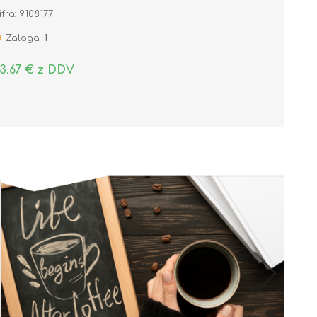
pak/3)
ifra: 9108177
Zaloga:
1
3,67 € z DDV