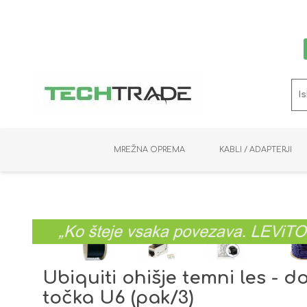
MREŽNA OPREMA
KABLI / ADAPTERJI
RAČUNALNIŠKI VIDEO
PRENOSNIKI / MINI PC
NADZORNE KAMERE
MNOŽILNIKI
NOSILCI
BAKER
SHRANJEVANJE
KVM STIKALA
PODATKOVNI
SNEMALNIKI
NAPAJANJE
OPTIKA
KABLI
Ubiquiti ohišje temni les - 
točka U6 (pak/3)