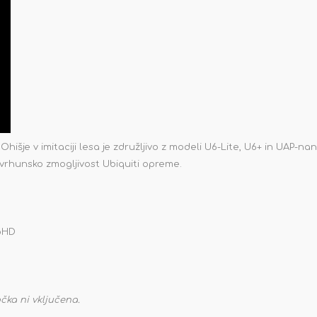
hišje v imitaciji lesa je združljivo z modeli U6-Lite, U6+ in UAP-
vrhunsko zmogljivost Ubiquiti opreme.
noHD
čka ni vključena.