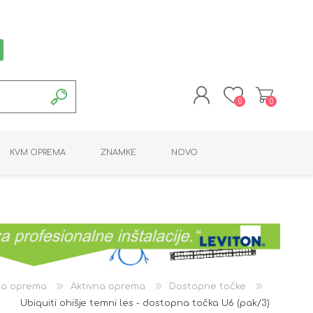
0
0
REGISTRACIJA
KVM OPREMA
ZNAMKE
NOVO
PRIJAVA
MONTAŽNA OPREMA
POTROŠNI MATERIAL
AKTIVNA OPREMA
LINE EXTENDER
PC OPREMA
ADAPTERJI
KARTICE / ČITALCI
BATERIJE / LED
PROGRAMSKA
NAPAJALNI
ORODJA
OPREMA
na oprema
Aktivna oprema
Dostopne točke
Ubiquiti ohišje temni les - dostopna točka U6 (pak/3)