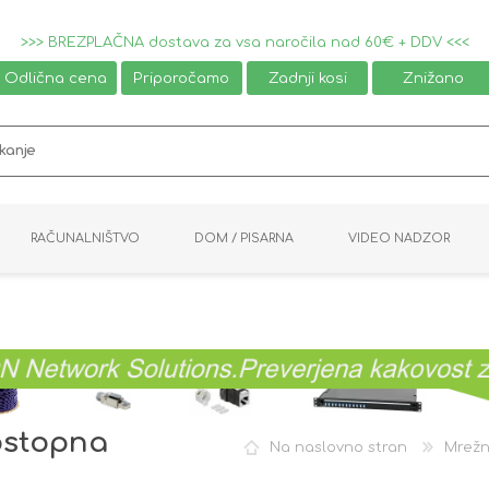
>>> BREZPLAČNA dostava za vsa naročila nad 60€ + DDV <<<
Odlična cena
Priporočamo
Zadnji kosi
Znižano
RAČUNALNIŠTVO
DOM / PISARNA
VIDEO NADZOR
MIŠKE / TIPKOVNICE
PAMETNI DOM
AVDIO / VIDEO
NAPAJALNIKI
KVM KABLI
KABINETI
PISARNIŠKA OPREMA
PRETVORNIKI
AV STIKALA
VTIČNICE
NALEPKE
GAMING
dostopna
Na naslovno stran
Mrež