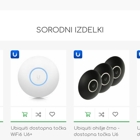
SORODNI IZDELKI
Ubiquiti dostopna točka
Ubiquiti ohišje črno -
U
WiFi6 U6+
dostopna točka U6
d