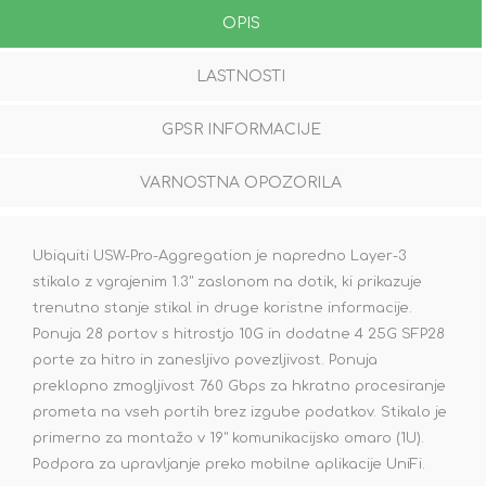
OPIS
LASTNOSTI
GPSR INFORMACIJE
VARNOSTNA OPOZORILA
Ubiquiti USW-Pro-Aggregation je napredno Layer-3
stikalo z vgrajenim 1.3" zaslonom na dotik, ki prikazuje
trenutno stanje stikal in druge koristne informacije.
Ponuja 28 portov s hitrostjo 10G in dodatne 4 25G SFP28
porte za hitro in zanesljivo povezljivost. Ponuja
preklopno zmogljivost 760 Gbps za hkratno procesiranje
prometa na vseh portih brez izgube podatkov. Stikalo je
primerno za montažo v 19" komunikacijsko omaro (1U).
Podpora za upravljanje preko mobilne aplikacije UniFi.