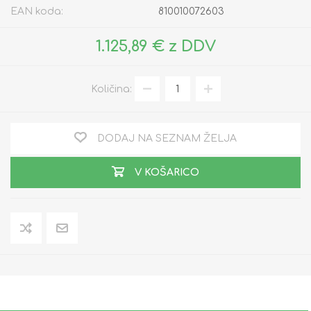
EAN koda:
810010072603
1.125,89 € z DDV
Količina:
DODAJ NA SEZNAM ŽELJA
V KOŠARICO