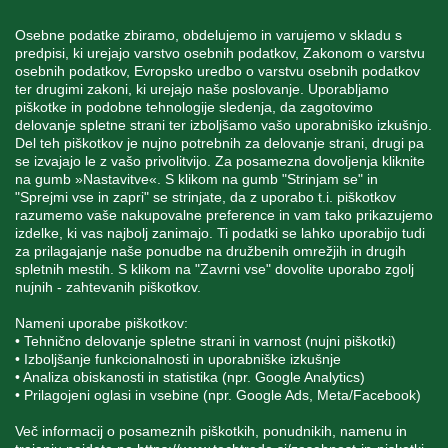
Osebne podatke zbiramo, obdelujemo in varujemo v skladu s
predpisi, ki urejajo varstvo osebnih podatkov, Zakonom o varstvu
osebnih podatkov, Evropsko uredbo o varstvu osebnih podatkov
INFORMACIJE
ter drugimi zakoni, ki urejajo naše poslovanje. Uporabljamo
piškotke in podobne tehnologije sledenja, da zagotovimo
delovanje spletne strani ter izboljšamo vašo uporabniško izkušnjo.
Del teh piškotkov je nujno potrebnih za delovanje strani, drugi pa
MOJ RAČUN
se izvajajo le z vašo privolitvijo. Za posamezna dovoljenja kliknite
na gumb »Nastavitve«. S klikom na gumb "Strinjam se" in
"Sprejmi vse in zapri" se strinjate, da z uporabo t.i. piškotkov
STORITEV ZA STRANKE
razumemo vaše nakupovalne preference in vam tako prikazujemo
izdelke, ki vas najbolj zanimajo. Ti podatki se lahko uporabijo tudi
za prilagajanje naše ponudbe na družbenih omrežjih in drugih
spletnih mestih. S klikom na "Zavrni vse" dovolite uporabo zgolj
SPREMLJAJTE NAS
nujnih - zahtevanih piškotkov.
Nameni uporabe piškotkov:
• Tehnično delovanje spletne strani in varnost (nujni piškotki)
• Izboljšanje funkcionalnosti in uporabniške izkušnje
• Analiza obiskanosti in statistika (npr. Google Analytics)
Blatnica 8, 1236 Trzin
• Prilagojeni oglasi in vsebine (npr. Google Ads, Meta/Facebook)
+386 1 562 21 11
Več informacij o posameznih piškotkih, ponudnikih, namenu in