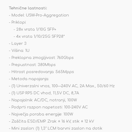
Tehnične lastnosti:
- Model: USW-Pro-Aggregation
- Priklopi:
- 28x vrata 1/10G SFP+
- 4x vrata 1/10/25G SFP28*
- Layer 3
- Višina: 1U
- Preklopna zmogljivost: 760Gbps
- Prepustnost: 380Mbps
- Hitrost posredovanja: 565Mpps
- Metoda napajanja:
- (1) Univerzalni vnos, 100—240V AC, 2A Max., 50/60 Hz
- (1) USP RPS DC vhod, 11,5V DC, 8,7A
- Napajalnik: AC/DC, notranji, 100W
- Podprti razpon napetosti: 100-240V AC
- Največja poraba energije: 100W
- Zaščita ESD/EMP: Zrak: ± 16 kV, stik: ± 12 kV
- Mini zaslon: (1) 1,3" LCM barvni zaslon na dotik