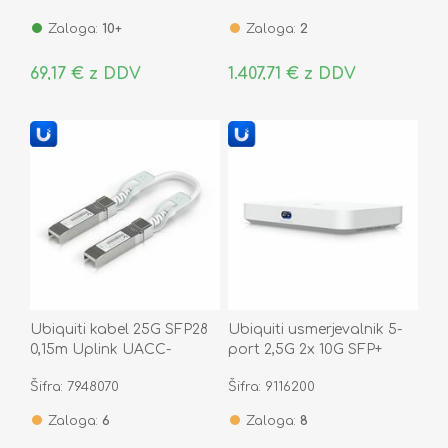
Zaloga:
10+
Zaloga:
2
69,17 € z DDV
1.407,71 € z DDV
Ubiquiti kabel 25G SFP28
Ubiquiti usmerjevalnik 5-
0,15m Uplink UACC-
port 2,5G 2x 10G SFP+
Uplink-SFP28-0.15M
Cloud Gateway Fiber
Šifra: 7948070
Šifra: 9116200
UCG-Fiber
Zaloga:
6
Zaloga:
8