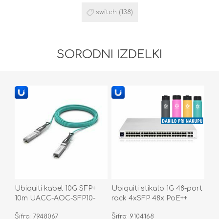
switch
(138)
SORODNI IZDELKI
Ubiquiti kabel 10G SFP+
Ubiquiti stikalo 1G 48-port
10m UACC-AOC-SFP10-
rack 4xSFP 48x PoE++
10M
Unifi Gen2 600W USW-
Šifra: 7948067
Šifra: 9104168
PRO-48-POE