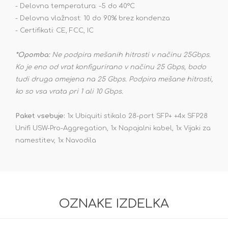
- Delovna temperatura: -5 do 40°C
- Delovna vlažnost: 10 do 90% brez kondenza
- Certifikati: CE, FCC, IC
*Opomba:
Ne podpira mešanih hitrosti v načinu 25Gbps.
Ko je eno od vrat konfigurirano v načinu 25 Gbps, bodo
tudi druga omejena na 25 Gbps. Podpira mešane hitrosti,
ko so vsa vrata pri 1 ali 10 Gbps.
Paket vsebuje:
1x Ubiquiti stikalo 28-port SFP+ +4x SFP28
Unifi USW-Pro-Aggregation, 1x Napajalni kabel, 1x Vijaki za
namestitev, 1x Navodila
OZNAKE IZDELKA