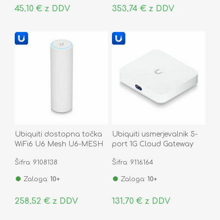
45,10 € z DDV
353,74 € z DDV
Ubiquiti dostopna točka
Ubiquiti usmerjevalnik 5-
WiFi6 U6 Mesh U6-MESH
port 1G Cloud Gateway
Ultra UCG-Ultra
Šifra: 9108138
Šifra: 9116164
Zaloga:
10+
Zaloga:
10+
258,52 € z DDV
131,70 € z DDV