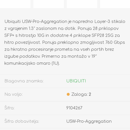
Ubiquiti USW-Pro-Aggregation je napredno Layer-3 stikalo
z vgrajenim 1.3" zaslonom na dotik. Ponuja 28 priklopov
SFP+ s hitrostjo 10G in dodatne 4 priklope SFP28 25G za
hitro povezljivost. Ponuja preklopno zmogljivost 760 Gbps
za hkratno procesiranje prometa na vseh portih brez
izgube podatkov. Primerno za montažo v 19"
komunikacijsko omaro (1U).
Blagovna znamka:
UBIQUITI
Na voljo:
Zaloga:
2
Šifra:
9104267
Šifra dobavitelja:
USW-Pro-Aggregation