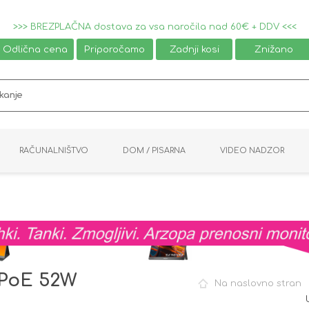
>>> BREZPLAČNA dostava za vsa naročila nad 60€ + DDV <<<
Odlična cena
Priporočamo
Zadnji kosi
Znižano
RAČUNALNIŠTVO
DOM / PISARNA
VIDEO NADZOR
MIŠKE / TIPKOVNICE
PAMETNI DOM
AVDIO / VIDEO
NAPAJALNIKI
KVM KABLI
KABINETI
PISARNIŠKA OPREMA
PRETVORNIKI
AV STIKALA
VTIČNICE
NALEPKE
GAMING
x PoE 52W
Na naslovno stran