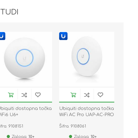
 TUDI
biquiti dostopna točka
Ubiquiti dostopna točka
iFi6 U6+
WiFi AC Pro UAP-AC-PRO
ifra: 9108151
Šifra: 9108061
Zaloga:
10+
Zaloga:
10+