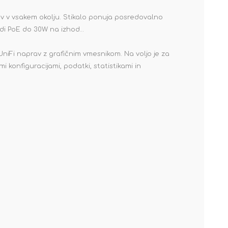
ev v vsakem okolju. Stikalo ponuja posredovalno
udi PoE do 30W na izhod…
niFi naprav z grafičnim vmesnikom. Na voljo je za
i konfiguracijami, podatki, statistikami in