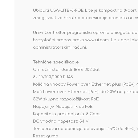
Ubiquiti USW-LITE-8-POE Lite je kompaktno 8-port 
zmogljivost za hkratno procesiranje prometa na v
UniFi Controller programska oprema omogoča admini
brezplačni prenos preko www.ui.com. Le z ene lokaci
administratorskimi računi.
Tehnične specifikacije
Omrežni standardi: IEEE 802.3at
8x 10/100/1000 RJ45
Količina vhodov Power over Ethernet plus (PoE+): 
Moč Power over Ethernet (PoE): do 30W na priklo
52W skupna razpoložljivost PoE
Napajanje: Napajalnik ali PoE
Kapaciteta preklapljanja: 8 Gbps
DC vhodna napetost: 54 V
Temperaturno območje delovanja: -15°C do 40°C, 
Reset gumb