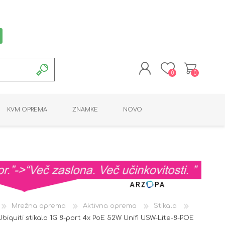
0
0
REGISTRACIJA
KVM OPREMA
ZNAMKE
NOVO
PRIJAVA
MONTAŽNA OPREMA
POTROŠNI MATERIAL
AKTIVNA OPREMA
LINE EXTENDER
PC OPREMA
ADAPTERJI
KARTICE / ČITALCI
BATERIJE / LED
PROGRAMSKA
NAPAJALNI
ORODJA
OPREMA
Mrežna oprema
Aktivna oprema
Stikala
Ubiquiti stikalo 1G 8-port 4x PoE 52W Unifi USW-Lite-8-POE