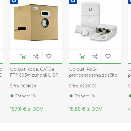
ka
Ubiquiti kabel CAT.5e
Ubiquiti PoE-
U
RO
FTP 305m zunanji UISP
prenapetostna zaščita
p
Cable Pro
RJ45 ETH-SP-G2
U
Šifra: 9001028
Šifra: 8203053
Š
Zaloga:
10+
Zaloga:
10+
157,01 € z DDV
15,80 € z DDV
4