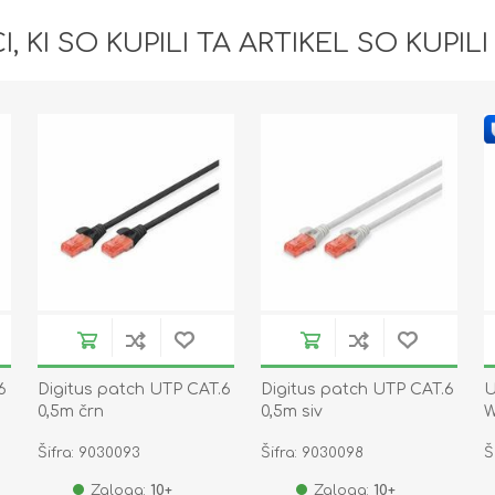
I, KI SO KUPILI TA ARTIKEL SO KUPILI
6
Digitus patch UTP CAT.6
Digitus patch UTP CAT.6
U
0,5m črn
0,5m siv
W
Šifra: 9030093
Šifra: 9030098
Š
Zaloga:
10+
Zaloga:
10+