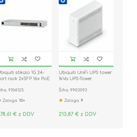
biquiti stikalo 1G 24-
Ubiquiti UniFi UPS tower
ort rack 2xSFP 16x PoE
1kVa UPS-Tower
nifi Gen2 95W USW-24-
ifra: 9104125
Šifra: 9903093
POE
Zaloga:
10+
Zaloga:
9
78,61 € z DDV
213,87 € z DDV