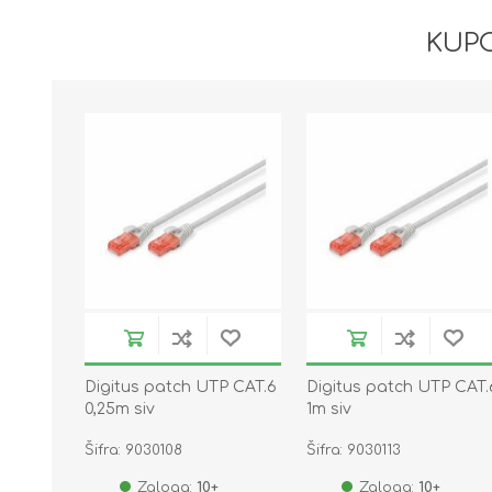
KUPC
Digitus patch UTP CAT.6
Digitus patch UTP CAT.
0,25m siv
1m siv
Šifra: 9030108
Šifra: 9030113
Zaloga:
10+
Zaloga:
10+