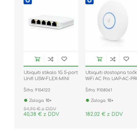
Ubiquiti stikalo 1G 5-port
Ubiquiti dostopna toč
Unifi USW-FLEX-MINI
WiFi AC Pro UAP-AC-P
Šifra: 9104123
Šifra: 9108061
Zaloga:
10+
Zaloga:
10+
54,90 € z DDV
40,38 € z DDV
182,02 € z DDV