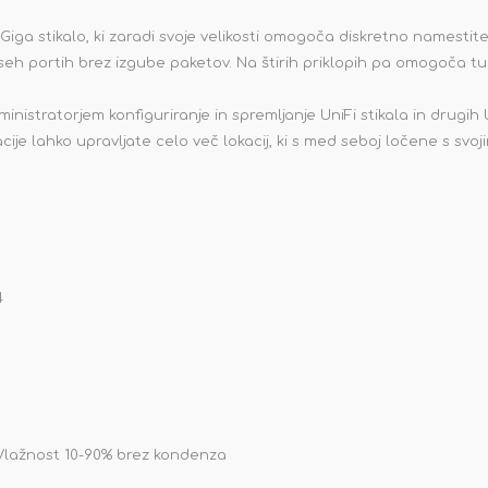
Giga stikalo, ki zaradi svoje velikosti omogoča diskretno namestit
seh portih brez izgube paketov. Na štirih priklopih pa omogoča t
stratorjem konfiguriranje in spremljanje UniFi stikala in drugih U
je lahko upravljate celo več lokacij, ki s med seboj ločene s svojim
4
p
Vlažnost 10-90% brez kondenza