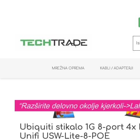
MREŽNA OPREMA
KABLI / ADAPTERJI
RAČUNALNIŠKI VIDEO
PRENOSNIKI / MINI PC
NADZORNE KAMERE
MNOŽILNIKI
NOSILCI
BAKER
SHRANJEVANJE
KVM STIKALA
PODATKOVNI
SNEMALNIKI
NAPAJANJE
OPTIKA
KABLI
Ubiquiti stikalo 1G 8-port 4
Unifi USW-Lite-8-POE