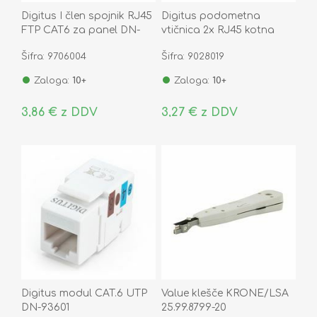
Digitus I člen spojnik RJ45
Digitus podometna
FTP CAT6 za panel DN-
vtičnica 2x RJ45 kotna
93613-1
80x80 DN-93801-1
Šifra: 9706004
Šifra: 9028019
Zaloga:
10+
Zaloga:
10+
3,86 € z DDV
3,27 € z DDV
Digitus modul CAT.6 UTP
Value klešče KRONE/LSA
DN-93601
25.99.8799-20