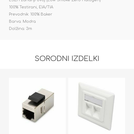
LSZH zunanji ovoj (Low Smoke Zero Halogen)
100% Testirani, EIA/TIA
Prevodnik: 100% Baker
Barva: Modra
Dolžina: 3m
SORODNI IZDELKI