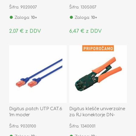
Šifra: 9020007
Šifra: 1305007
Zaloga:
10+
Zaloga:
10+
2,07 € z DDV
6,47 € z DDV
Digitus patch UTP CAT.6
Digitus klešče univerzalne
1m moder
za RJ konektorje DN-
94004
Šifra: 9030100
Šifra: 1340001