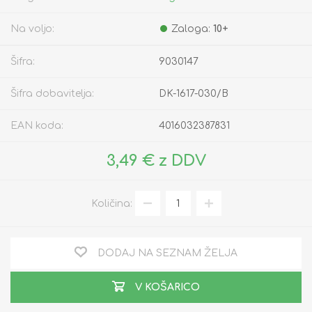
Na voljo:
Zaloga:
10+
Šifra:
9030147
Šifra dobavitelja:
DK-1617-030/B
EAN koda:
4016032387831
3,49 € z DDV
Količina:
DODAJ NA SEZNAM ŽELJA
V KOŠARICO