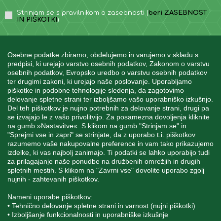
Strinjam se s pravilnikom o zasebnosti (
beri ZASEBNOST
IN PIŠKOTKI
)
Osebne podatke zbiramo, obdelujemo in varujemo v skladu s
predpisi, ki urejajo varstvo osebnih podatkov, Zakonom o varstvu
osebnih podatkov, Evropsko uredbo o varstvu osebnih podatkov
INFORMACIJE
ter drugimi zakoni, ki urejajo naše poslovanje. Uporabljamo
piškotke in podobne tehnologije sledenja, da zagotovimo
delovanje spletne strani ter izboljšamo vašo uporabniško izkušnjo.
Del teh piškotkov je nujno potrebnih za delovanje strani, drugi pa
MOJ RAČUN
se izvajajo le z vašo privolitvijo. Za posamezna dovoljenja kliknite
na gumb »Nastavitve«. S klikom na gumb "Strinjam se" in
"Sprejmi vse in zapri" se strinjate, da z uporabo t.i. piškotkov
STORITEV ZA STRANKE
razumemo vaše nakupovalne preference in vam tako prikazujemo
izdelke, ki vas najbolj zanimajo. Ti podatki se lahko uporabijo tudi
za prilagajanje naše ponudbe na družbenih omrežjih in drugih
spletnih mestih. S klikom na "Zavrni vse" dovolite uporabo zgolj
SPREMLJAJTE NAS
nujnih - zahtevanih piškotkov.
Nameni uporabe piškotkov:
• Tehnično delovanje spletne strani in varnost (nujni piškotki)
• Izboljšanje funkcionalnosti in uporabniške izkušnje