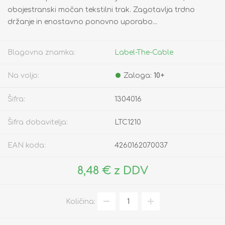
obojestranski močan tekstilni trak. Zagotavlja trdno
držanje in enostavno ponovno uporabo...
Blagovna znamka:
Label-The-Cable
Na voljo:
Zaloga:
10+
Šifra:
1304016
Šifra dobavitelja:
LTC1210
EAN koda:
4260162070037
8,48 € z DDV
Količina: