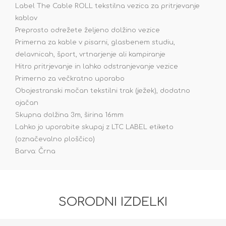
Label The Cable ROLL tekstilna vezica za pritrjevanje
kablov
Preprosto odrežete željeno dolžino vezice
Primerna za kable v pisarni, glasbenem studiu,
delavnicah, šport, vrtnarjenje ali kampiranje
Hitro pritrjevanje in lahko odstranjevanje vezice
Primerno za večkratno uporabo
Obojestranski močan tekstilni trak (ježek), dodatno
ojačan
Skupna dolžina 3m, širina 16mm
Lahko jo uporabite skupaj z LTC LABEL etiketo
(označevalno ploščico)
Barva: Črna
SORODNI IZDELKI