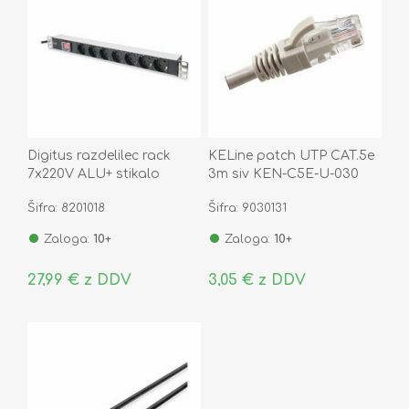
Digitus razdelilec rack
KELine patch UTP CAT.5e
7x220V ALU+ stikalo
3m siv KEN-C5E-U-030
črno/siv DN-95402
Šifra: 8201018
Šifra: 9030131
Zaloga:
10+
Zaloga:
10+
27,99 € z DDV
3,05 € z DDV