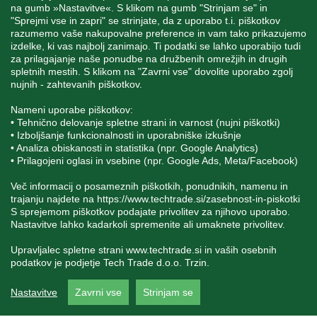
na gumb »Nastavitve«. S klikom na gumb "Strinjam se" in
"Sprejmi vse in zapri" se strinjate, da z uporabo t.i. piškotkov
STORITEV ZA STRANKE
razumemo vaše nakupovalne preference in vam tako prikazujemo
izdelke, ki vas najbolj zanimajo. Ti podatki se lahko uporabijo tudi
za prilagajanje naše ponudbe na družbenih omrežjih in drugih
spletnih mestih. S klikom na "Zavrni vse" dovolite uporabo zgolj
SPREMLJAJTE NAS
nujnih - zahtevanih piškotkov.
Nameni uporabe piškotkov:
• Tehnično delovanje spletne strani in varnost (nujni piškotki)
• Izboljšanje funkcionalnosti in uporabniške izkušnje
• Analiza obiskanosti in statistika (npr. Google Analytics)
Blatnica 8, 1236 Trzin
• Prilagojeni oglasi in vsebine (npr. Google Ads, Meta/Facebook)
+386 1 562 21 11
Več informacij o posameznih piškotkih, ponudnikih, namenu in
trajanju najdete na
https://www.techtrade.si/zasebnost-in-piskotki
S sprejemom piškotkov podajate privolitev za njihovo uporabo.
Nastavitve lahko kadarkoli spremenite ali umaknete privolitev.
Upravljalec spletne strani
www.techtrade.si
in vaših osebnih
podatkov je podjetje Tech Trade d.o.o. Trzin.
V podjetju TechTrade Trzin si prizadevamo objavljati
Nastavitve
Zavrni vse
Strinjam se
pravilne in verodostojne podatke. V kolikor na naši
spletni strani zasledite napačne oziroma neustrezne
podatke ali slike, vas prosimo, da nam to sporočite na